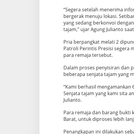
g
a
“Segera setelah menerima inform
C
bergerak menuju lokasi. Setib
o
yang sedang berkonvoi dengan
c
tajam,” ujar Agung Julianto saa
o
r
B
Pria berpangkat melati 2 dipu
e
Patroli Perintis Presisi sege
b
para remaja tersebut.
e
k
Dalam proses penyisiran dan 
beberapa senjata tajam yang 
“Kami berhasil mengamankan 6
Senjata tajam yang kami sita a
Julianto.
Para remaja dan barang bukti 
Barat, untuk diproses lebih lanj
Penangkapan ini dilakukan seb