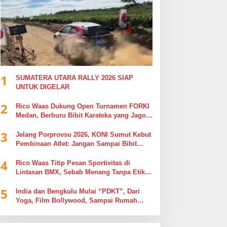
1
SUMATERA UTARA RALLY 2026 SIAP
UNTUK DIGELAR
2
Rico Waas Dukung Open Turnamen FORKI
Medan, Berburu Bibit Karateka yang Jago
di Arena, Bukan Jago Berdebat di Kolom
3
Komentar
Jelang Porprovsu 2026, KONI Sumut Kebut
Pembinaan Atlet: Jangan Sampai Bibit
Emas Pindah Jersey
4
Rico Waas Titip Pesan Sportivitas di
Lintasan BMX, Sebab Menang Tanpa Etika
Tak Ada Gunanya
5
India dan Bengkulu Mulai “PDKT”, Dari
Yoga, Film Bollywood, Sampai Rumah
Sakit