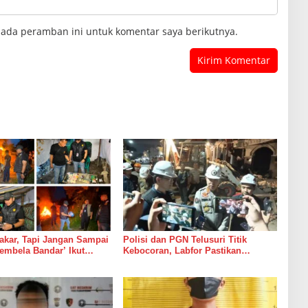
pada peramban ini untuk komentar saya berikutnya.
akar, Tapi Jangan Sampai
Polisi dan PGN Telusuri Titik
embela Bandar’ Ikut
Kebocoran, Labfor Pastikan
a
Ledakan Grand Polonia Dipicu
Akumulasi Gas