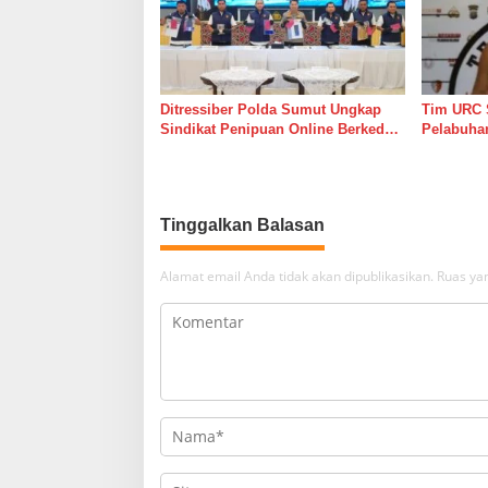
Ditressiber Polda Sumut Ungkap
Tim URC 
Sindikat Penipuan Online Berkedok
Pelabuha
Lelang Mobil, Empat Pelaku
Pelaku P
Ditangkap
Hasil Tes 
Tinggalkan Balasan
Alamat email Anda tidak akan dipublikasikan.
Ruas yan