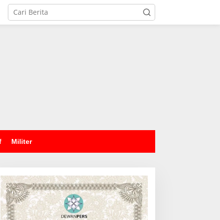
tutup
f
Militer