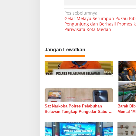
N
Pos sebelumnya
Gelar Melayu Serumpun Pukau Ri
a
Pengunjung dan Berhasil Promosi
Pariwisata Kota Medan
v
i
g
Jangan Lewatkan
a
s
i
p
o
s
Sat Narkoba Polres Pelabuhan
Barak Dib
Belawan Tangkap Pengedar Sabu di
Mental ‘M
Belawan I
Dipelihar