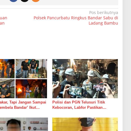
Pos berikutnya
buan
Polsek Pancurbatu Ringkus Bandar Sabu di
kan
Ladang Bambu
akar, Tapi Jangan Sampai
Polisi dan PGN Telusuri Titik
embela Bandar’ Ikut
Kebocoran, Labfor Pastikan
a
Ledakan Grand Polonia Dipicu
Akumulasi Gas