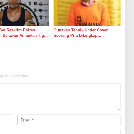
Sat Reskrim Polres
Gunakan Tehnik Under Cover,
n Belawan Amankan Tiga
Seorang Pria Ditangkap
remanisme dan Pungli,
Satresnarkoba Polres Binjai Beserta
Urine Positif Narkotika
Barang Buktinya
g wajib ditandai
*