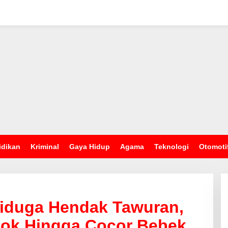
idikan
Kriminal
Gaya Hidup
Agama
Teknologi
Otomoti
iduga Hendak Tawuran,
lok Hingga Cocor Bebek