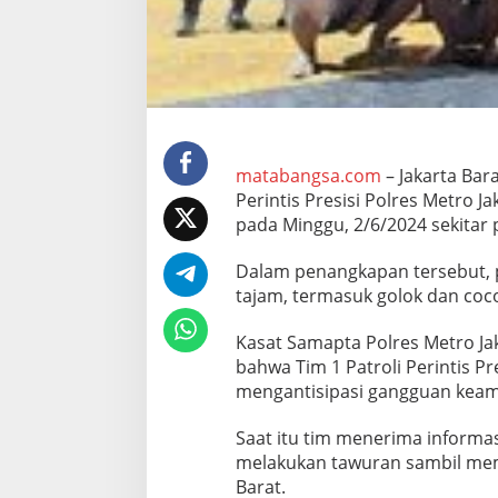
a
n
,
P
o
l
i
s
i
matabangsa.com
– Jakarta Bar
A
Perintis Presisi Polres Metro Ja
m
pada Minggu, 2/6/2024 sekitar 
a
n
Dalam penangkapan tersebut, p
k
a
tajam, termasuk golok dan coc
n
G
Kasat Samapta Polres Metro Jak
o
bahwa Tim 1 Patroli Perintis P
l
mengantisipasi gangguan keam
o
k
H
Saat itu tim menerima inform
i
melakukan tawuran sambil memb
n
Barat.
g