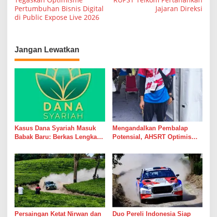
Pertumbuhan Bisnis Digital
Jajaran Direksi
v
di Public Expose Live 2026
i
g
a
Jangan Lewatkan
s
i
p
o
s
Kasus Dana Syariah Masuk
Mengandalkan Pembalap
Babak Baru: Berkas Lengkap,
Potensial, AHSRT Optimis
Aset Diburu, Korban Masih
Raih Hasil Terbaik Kejurnas
Menunggu
Rally 2026 Putaran 4 di
Sumatera Utara
Persaingan Ketat Nirwan dan
Duo Pereli Indonesia Siap