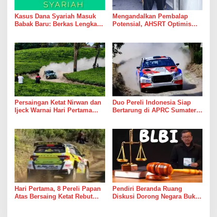
Kasus Dana Syariah Masuk
Mengandalkan Pembalap
Babak Baru: Berkas Lengkap,
Potensial, AHSRT Optimis
Aset Diburu, Korban Masih
Raih Hasil Terbaik Kejurnas
Menunggu
Rally 2026 Putaran 4 di
Sumatera Utara
Persaingan Ketat Nirwan dan
Duo Pereli Indonesia Siap
Ijeck Warnai Hari Pertama
Bertarung di APRC Sumatera
Gelaran APRC 2026 Round 3
Utara Usung Misi Besar
di Kebun Tobasari
Simalungun
Hari Pertama, 8 Pereli Papan
Pendiri Beranda Ruang
Atas Bersaing Ketat Rebut
Diskusi Dorong Negara Buka
Gelar APRC Round 3 2026,
Dialog dalam Penyelesaian
Termasuk Musa Rajekshah
BLBI