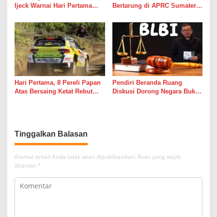
Ijeck Warnai Hari Pertama
Bertarung di APRC Sumatera
Gelaran APRC 2026 Round 3
Utara Usung Misi Besar
di Kebun Tobasari
Simalungun
Hari Pertama, 8 Pereli Papan
Pendiri Beranda Ruang
Atas Bersaing Ketat Rebut
Diskusi Dorong Negara Buka
Gelar APRC Round 3 2026,
Dialog dalam Penyelesaian
Termasuk Musa Rajekshah
BLBI
Tinggalkan Balasan
Alamat email Anda tidak akan dipublikasikan.
Ruas yang wajib
ditandai
*