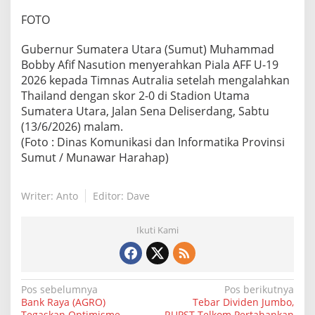
FOTO
Gubernur Sumatera Utara (Sumut) Muhammad
Bobby Afif Nasution menyerahkan Piala AFF U-19
2026 kepada Timnas Autralia setelah mengalahkan
Thailand dengan skor 2-0 di Stadion Utama
Sumatera Utara, Jalan Sena Deliserdang, Sabtu
(13/6/2026) malam.
(Foto : Dinas Komunikasi dan Informatika Provinsi
Sumut / Munawar Harahap)
Writer: Anto
Editor: Dave
Ikuti Kami
N
Pos sebelumnya
Pos berikutnya
Bank Raya (AGRO)
Tebar Dividen Jumbo,
a
Tegaskan Optimisme
RUPST Telkom Pertahankan