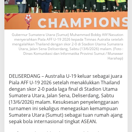
A
F
F
U
-
1
9
Gubernur Sumatera Utara (Sumut) Muhammad Bobby Afif Nasution
menyerahkan Piala AFF U-19 2026 kepada Timnas Autralia setelah
2
mengalahkan Thailand dengan skor 2-0 di Stadion Utama Sumatera
0
Utara, Jalan Sena Deliserdang, Sabtu (13/6/2026) malam. (Foto :
2
Dinas Komunikasi dan Informatika Provinsi Sumut / Munawar
6
Harahap)
,
S
u
DELISERDANG – Australia U-19 keluar sebagai juara
m
Piala AFF U-19 2026 setelah menaklukkan Thailand
u
t
dengan skor 2-0 pada laga final di Stadion Utama
S
Sumatera Utara, Jalan Sena, Deliserdang, Sabtu
u
(13/6/2026) malam. Kesuksesan penyelenggaraan
k
turnamen ini sekaligus menegaskan kemampuan
s
e
Sumatera Utara (Sumut) sebagai tuan rumah ajang
s
sepak bola internasional tingkat ASEAN.
T
u