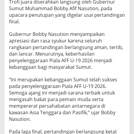
Trofi juara diserahkan langsung oleh Gubernur
n
Sumut Muhammad Bobby Afif Nasution, pada
j
u
upacara penutupan yang digelar usai pertandingan
k
final.
k
a
Gubernur Bobby Nasution menyampaikan
n
apresiasi dan rasa syukur karena seluruh
K
a
rangkaian pertandingan berlangsung aman, tertib,
p
dan lancar. Menurutnya, keberhasilan
a
penyelenggaraan Piala AFF U-19 2026 menjadi
s
kebanggaan bagi masyarakat Sumut.
i
t
a
“Ini merupakan kebanggaan Sumut telah sukses
s
pada penyelenggaraan Piala AFF U-19 2026.
T
Semoga ajang ini menjadi sarana terbaik untuk
u
mengasah bakat para pemain muda serta
a
mempererat persahabatan antarnegara di
n
R
kawasan Asia Tenggara dan Pasifik,” ujar Bobby
u
Nasution.
m
a
Pada laga final, pertandingan berlangsung ketat
h