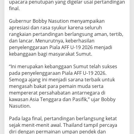
upacara penutupan yang digelar usai pertandingan
n
final.
j
u
k
Gubernur Bobby Nasution menyampaikan
k
apresiasi dan rasa syukur karena seluruh
a
rangkaian pertandingan berlangsung aman, tertib,
n
dan lancar. Menurutnya, keberhasilan
K
a
penyelenggaraan Piala AFF U-19 2026 menjadi
p
kebanggaan bagi masyarakat Sumut.
a
s
“Ini merupakan kebanggaan Sumut telah sukses
i
pada penyelenggaraan Piala AFF U-19 2026.
t
a
Semoga ajang ini menjadi sarana terbaik untuk
s
mengasah bakat para pemain muda serta
T
mempererat persahabatan antarnegara di
u
kawasan Asia Tenggara dan Pasifik,” ujar Bobby
a
Nasution.
n
R
u
Pada laga final, pertandingan berlangsung ketat
m
sejak menit-menit awal. Thailand tampil percaya
a
diri dengan permainan umpan pendek dan
h