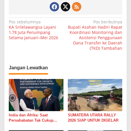
N
Pos sebelumnya
Pos berikutnya
KA Srilelawangsa Layani
Bupati Asahan Hadiri Rapat
a
1,78 Juta Penumpang
Koordinasi Monitoring dan
Selama Januari–Mei 2026
Asistensi Penggunaan
v
Dana Transfer ke Daerah
i
(TKD) Tambahan
g
a
Jangan Lewatkan
s
i
p
o
s
India dan Afrika: Saat
SUMATERA UTARA RALLY
Persahabatan Tak Cukup
2026 SIAP UNTUK DIGELAR
Hanya Jadi Bahan Pidato