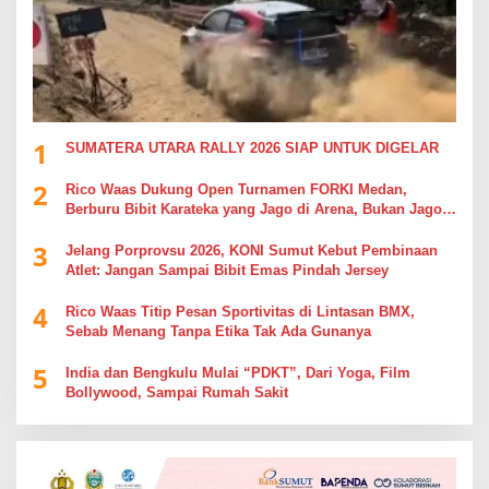
1
SUMATERA UTARA RALLY 2026 SIAP UNTUK DIGELAR
2
Rico Waas Dukung Open Turnamen FORKI Medan,
Berburu Bibit Karateka yang Jago di Arena, Bukan Jago
Berdebat di Kolom Komentar
3
Jelang Porprovsu 2026, KONI Sumut Kebut Pembinaan
Atlet: Jangan Sampai Bibit Emas Pindah Jersey
4
Rico Waas Titip Pesan Sportivitas di Lintasan BMX,
Sebab Menang Tanpa Etika Tak Ada Gunanya
5
India dan Bengkulu Mulai “PDKT”, Dari Yoga, Film
Bollywood, Sampai Rumah Sakit