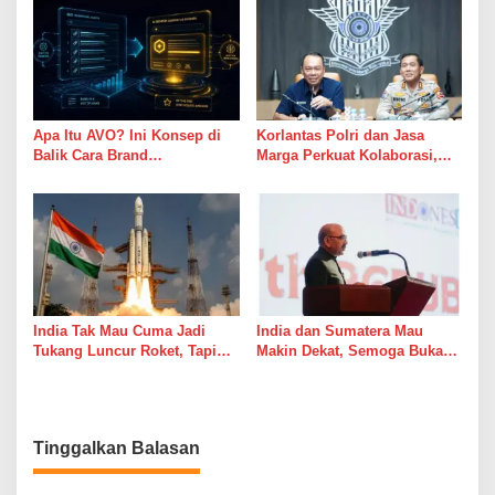
Apa Itu AVO? Ini Konsep di
Korlantas Polri dan Jasa
Balik Cara Brand
Marga Perkuat Kolaborasi,
Direkomendasikan AI
Bahas Digitalisasi, Nataru
hingga Penertiban ODOL
India Tak Mau Cuma Jadi
India dan Sumatera Mau
Tukang Luncur Roket, Tapi
Makin Dekat, Semoga Bukan
Mau Jadi Teman Main di Luar
Cuma Dekat di Brosur
Angkasa
Tinggalkan Balasan