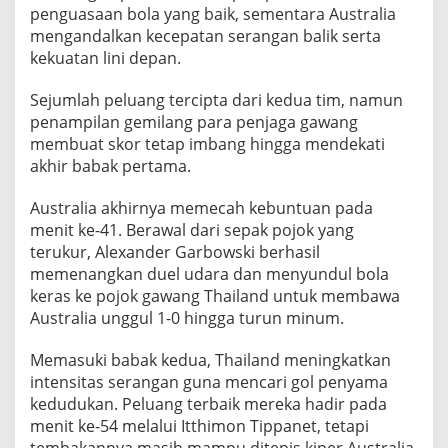
penguasaan bola yang baik, sementara Australia
I
n
mengandalkan kecepatan serangan balik serta
t
kekuatan lini depan.
e
r
Sejumlah peluang tercipta dari kedua tim, namun
n
penampilan gemilang para penjaga gawang
a
s
membuat skor tetap imbang hingga mendekati
i
akhir babak pertama.
o
n
Australia akhirnya memecah kebuntuan pada
a
menit ke-41. Berawal dari sepak pojok yang
l
terukur, Alexander Garbowski berhasil
memenangkan duel udara dan menyundul bola
keras ke pojok gawang Thailand untuk membawa
Australia unggul 1-0 hingga turun minum.
Memasuki babak kedua, Thailand meningkatkan
intensitas serangan guna mencari gol penyama
kedudukan. Peluang terbaik mereka hadir pada
menit ke-54 melalui Itthimon Tippanet, tetapi
tembakannya masih mampu ditepis kiper Australia.