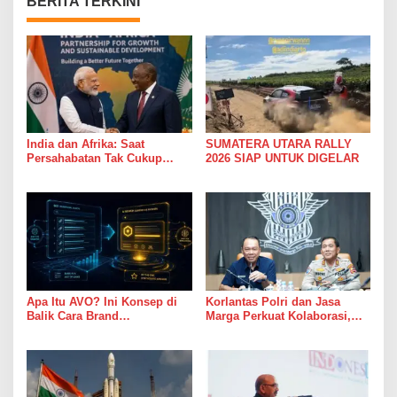
BERITA TERKINI
India dan Afrika: Saat
SUMATERA UTARA RALLY
Persahabatan Tak Cukup
2026 SIAP UNTUK DIGELAR
Hanya Jadi Bahan Pidato
Apa Itu AVO? Ini Konsep di
Korlantas Polri dan Jasa
Balik Cara Brand
Marga Perkuat Kolaborasi,
Direkomendasikan AI
Bahas Digitalisasi, Nataru
hingga Penertiban ODOL