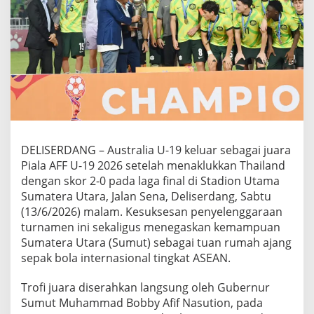
A
F
F
U
-
1
9
2
0
2
6
,
DELISERDANG – Australia U-19 keluar sebagai juara
S
Piala AFF U-19 2026 setelah menaklukkan Thailand
u
dengan skor 2-0 pada laga final di Stadion Utama
m
Sumatera Utara, Jalan Sena, Deliserdang, Sabtu
u
t
(13/6/2026) malam. Kesuksesan penyelenggaraan
S
turnamen ini sekaligus menegaskan kemampuan
u
Sumatera Utara (Sumut) sebagai tuan rumah ajang
k
sepak bola internasional tingkat ASEAN.
s
e
s
Trofi juara diserahkan langsung oleh Gubernur
T
Sumut Muhammad Bobby Afif Nasution, pada
u