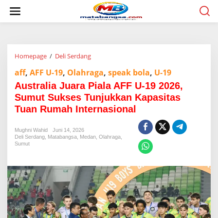
L
e
w
a
t
i
Homepage
/
Deli Serdang
A
k
u
e
aff
,
AFF U-19
,
Olahraga
,
speak bola
,
U-19
s
k
t
o
Australia Juara Piala AFF U-19 2026,
r
n
Sumut Sukses Tunjukkan Kapasitas
a
t
Tuan Rumah Internasional
l
e
i
n
a
Mughni Wahid
Juni 14, 2026
J
Deli Serdang
,
Matabangsa
,
Medan
,
Olahraga
,
u
Sumut
a
r
a
P
i
a
l
a