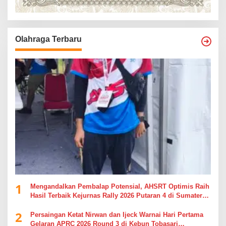
Olahraga Terbaru
1
Mengandalkan Pembalap Potensial, AHSRT Optimis Raih
Hasil Terbaik Kejurnas Rally 2026 Putaran 4 di Sumatera
Utara
2
Persaingan Ketat Nirwan dan Ijeck Warnai Hari Pertama
Gelaran APRC 2026 Round 3 di Kebun Tobasari