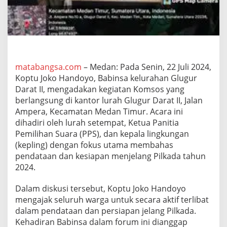
r
D
a
r
a
t
I
matabangsa.com
– Medan: Pada Senin, 22 Juli 2024,
I
Koptu Joko Handoyo, Babinsa kelurahan Glugur
B
e
Darat II, mengadakan kegiatan Komsos yang
r
berlangsung di kantor lurah Glugur Darat II, Jalan
s
Ampera, Kecamatan Medan Timur. Acara ini
i
dihadiri oleh lurah setempat, Ketua Panitia
n
e
Pemilihan Suara (PPS), dan kepala lingkungan
r
(kepling) dengan fokus utama membahas
g
pendataan dan kesiapan menjelang Pilkada tahun
i
2024.
H
a
d
Dalam diskusi tersebut, Koptu Joko Handoyo
a
mengajak seluruh warga untuk secara aktif terlibat
p
dalam pendataan dan persiapan jelang Pilkada.
i
Kehadiran Babinsa dalam forum ini dianggap
P