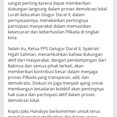
sangat penting karena dapat memberikan
i
l
dukungan langsung dalam proses demokrasi lokal.
k
Lurah kelurahan Glugur Darat II, dalam
a
pernyataannya, menekankan pentingnya
d
partisipasi masyarakat dalam memastikan
a
K
kelancaran dan keberhasilan Pilkada di tingkat
o
kota.
t
a
Selain itu, Ketua PPS Gelugur Darat II, Syakriati
M
Hijjah Saliman, menambahkan bahwa dukungan
e
d
aktif dari masyarakat, dengan pendampingan dari
a
Babinsa dan semua pihak terkait, akan
n
memberikan kontribusi besar dalam menjaga
proses Pilkada yang transparan, adil, dan
demokratis. Diskusi ini juga menjadi ajang untuk
membangun kesadaran kolektif akan pentingnya
hak suara dan partisipasi aktif dalam proses
demokrasi lokal.
Koptu Joko Handoyo berkomitmen untuk terus