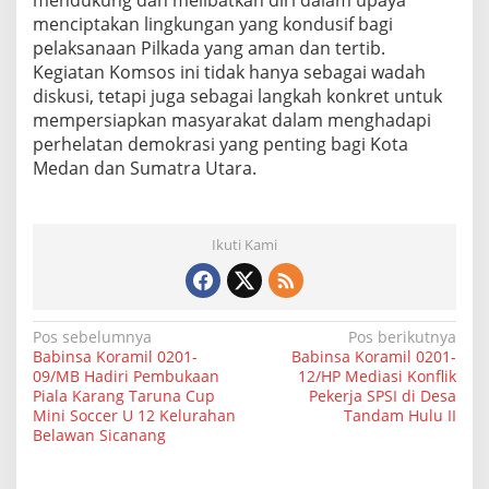
mendukung dan melibatkan diri dalam upaya
menciptakan lingkungan yang kondusif bagi
pelaksanaan Pilkada yang aman dan tertib.
Kegiatan Komsos ini tidak hanya sebagai wadah
diskusi, tetapi juga sebagai langkah konkret untuk
mempersiapkan masyarakat dalam menghadapi
perhelatan demokrasi yang penting bagi Kota
Medan dan Sumatra Utara.
Ikuti Kami
N
Pos sebelumnya
Pos berikutnya
Babinsa Koramil 0201-
Babinsa Koramil 0201-
a
09/MB Hadiri Pembukaan
12/HP Mediasi Konflik
Piala Karang Taruna Cup
Pekerja SPSI di Desa
v
Mini Soccer U 12 Kelurahan
Tandam Hulu II
i
Belawan Sicanang
g