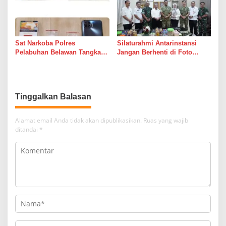
Sat Narkoba Polres
Silaturahmi Antarinstansi
Pelabuhan Belawan Tangkap
Jangan Berhenti di Foto
Pengedar Sabu di Belawan I
Bersama
Tinggalkan Balasan
Alamat email Anda tidak akan dipublikasikan.
Ruas yang wajib
ditandai
*