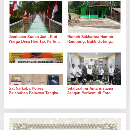
Jembatan Sudah Jadi, Kini
Rumah Sakharina Hampir
Warga Desa Hou Tak Perlu
Rampung, Bukti Gotong
Lagi Bertaruh dengan Arus
Royong Masih Lebih Cepat
Sungai
dari Janji Banyak Orang
Sat Narkoba Polres
Silaturahmi Antarinstansi
Pelabuhan Belawan Tangkap
Jangan Berhenti di Foto
Pengedar Sabu di Belawan I
Bersama