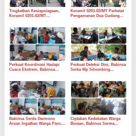
Tingkatkan Kesiapsiagaan,
Koramil 0201-02/MT Perketat
Koramil 0201-02/MT
Pengamanan Dua Gudang
Bersinergi Awasi Dua Gudang
Bulog di Medan Timur
Bulog di Medan Timur
Perkuat Koordinasi Hadapi
Perkuat Deteksi Dini, Babinsa
Cuaca Ekstrem, Babinsa
Serka Mp Sihombing
Serda Darmono Ajak
Laksanakan Komsos di
Perangkat Desa Siapkan
Warung Kopi Deli Tua Barat
Langkah Mitigasi
Babinsa Serda Darmono
Ciptakan Kedekatan Warga
Aruan Ingatkan Warga Pancur
Binaan, Babinsa Serma
Batu Tingkatkan
Bambang K Laksanakan
Kewaspadaan Banjir dan
Komsos di Medan Sunggal