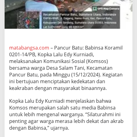
i
P
e
r
e
r
a
t
K
matabangsa.com
– Pancur Batu: Babinsa Koramil
e
0201-14/PB, Kopka Lalu Edy Kurniadi,
d
melaksanakan Komunikasi Sosial (Komsos)
e
bersama warga Desa Salam Tani, Kecamatan
k
Pancur Batu, pada Minggu (15/12/2024). Kegiatan
a
t
ini bertujuan menciptakan kedekatan dan
a
keakraban dengan masyarakat binaannya.
n
d
Kopka Lalu Edy Kurniadi menjelaskan bahwa
e
Komsos merupakan salah satu media Babinsa
n
g
untuk lebih mengenal warganya. “Silaturahmi ini
a
penting agar warga merasa lebih dekat dan akrab
n
dengan Babinsa,” ujarnya.
W
a