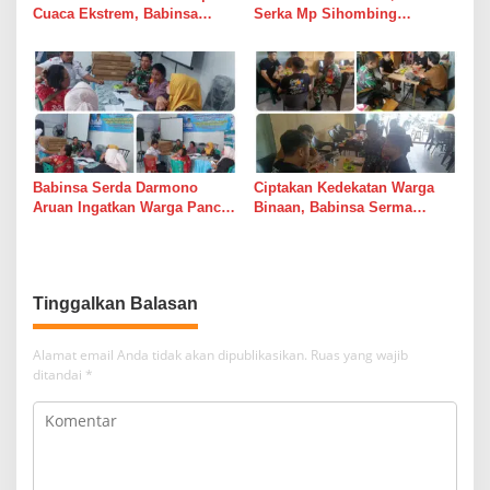
Cuaca Ekstrem, Babinsa
Serka Mp Sihombing
Serda Darmono Ajak
Laksanakan Komsos di
Perangkat Desa Siapkan
Warung Kopi Deli Tua Barat
Langkah Mitigasi
Babinsa Serda Darmono
Ciptakan Kedekatan Warga
Aruan Ingatkan Warga Pancur
Binaan, Babinsa Serma
Batu Tingkatkan
Bambang K Laksanakan
Kewaspadaan Banjir dan
Komsos di Medan Sunggal
Longsor
Tinggalkan Balasan
Alamat email Anda tidak akan dipublikasikan.
Ruas yang wajib
ditandai
*