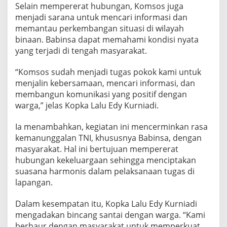
Selain mempererat hubungan, Komsos juga
r
g
menjadi sarana untuk mencari informasi dan
a
memantau perkembangan situasi di wilayah
L
binaan. Babinsa dapat memahami kondisi nyata
e
yang terjadi di tengah masyarakat.
w
a
t
“Komsos sudah menjadi tugas pokok kami untuk
K
menjalin kebersamaan, mencari informasi, dan
o
membangun komunikasi yang positif dengan
m
warga,” jelas Kopka Lalu Edy Kurniadi.
s
o
s
Ia menambahkan, kegiatan ini mencerminkan rasa
kemanunggalan TNI, khususnya Babinsa, dengan
masyarakat. Hal ini bertujuan mempererat
hubungan kekeluargaan sehingga menciptakan
suasana harmonis dalam pelaksanaan tugas di
lapangan.
Dalam kesempatan itu, Kopka Lalu Edy Kurniadi
mengadakan bincang santai dengan warga. “Kami
berbaur dengan masyarakat untuk memperkuat