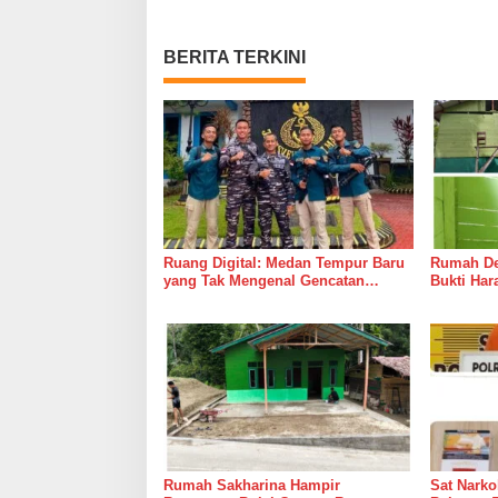
BERITA TERKINI
Ruang Digital: Medan Tempur Baru
Rumah Del
yang Tak Mengenal Gencatan
Bukti Ha
Senjata
Bersama 
Rumah Sakharina Hampir
Sat Narko