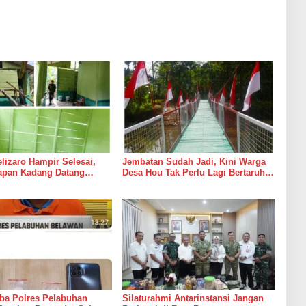
izaro Hampir Selesai,
Jembatan Sudah Jadi, Kini Warga
rapan Kadang Datang
Desa Hou Tak Perlu Lagi Bertaruh
Suara Palu dan Semen
dengan Arus Sungai
ba Polres Pelabuhan
Silaturahmi Antarinstansi Jangan