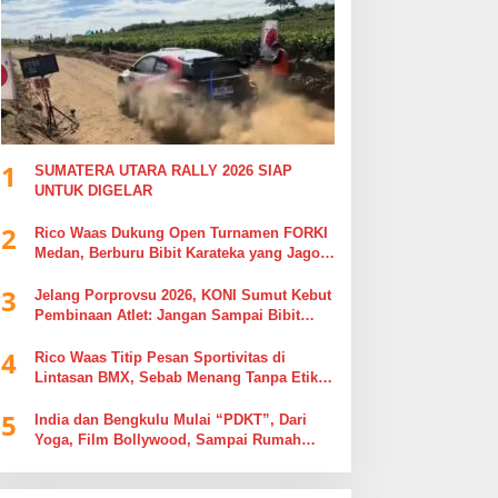
1
SUMATERA UTARA RALLY 2026 SIAP
UNTUK DIGELAR
2
Rico Waas Dukung Open Turnamen FORKI
Medan, Berburu Bibit Karateka yang Jago
di Arena, Bukan Jago Berdebat di Kolom
3
Komentar
Jelang Porprovsu 2026, KONI Sumut Kebut
Pembinaan Atlet: Jangan Sampai Bibit
Emas Pindah Jersey
4
Rico Waas Titip Pesan Sportivitas di
Lintasan BMX, Sebab Menang Tanpa Etika
Tak Ada Gunanya
5
India dan Bengkulu Mulai “PDKT”, Dari
Yoga, Film Bollywood, Sampai Rumah
Sakit