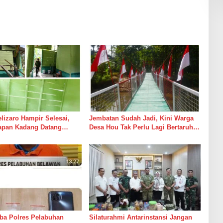
izaro Hampir Selesai,
Jembatan Sudah Jadi, Kini Warga
rapan Kadang Datang
Desa Hou Tak Perlu Lagi Bertaruh
Suara Palu dan Semen
dengan Arus Sungai
ba Polres Pelabuhan
Silaturahmi Antarinstansi Jangan