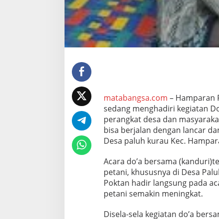
B
e
n
i
h
M
e
n
j
e
l
matabangsa.com
– Hamparan P
a
sedang menghadiri kegiatan Do
n
perangkat desa dan masyaraka
g
M
bisa berjalan dengan lancar da
u
Desa paluh kurau Kec. Hamparan
s
i
Acara do’a bersama (kanduri)t
m
petani, khususnya di Desa Pal
T
a
Poktan hadir langsung pada ac
n
petani semakin meningkat.
a
m
Disela-sela kegiatan do’a ber
P