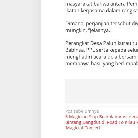
masyarakat bahwa antara Peme
a
d
ikatan kerjasama dalam rangk
i
Dimana, perjanjian tersebut d
mungkin, “jelasnya.
Perangkat Desa Paluh kurau t
Babinsa, PPL serta kepada sel
menghadiri acara do’a bersam
membawa hasil yang berlimpah
N
Pos sebelumnya
5 Magician Siap Berkolaborasi den
a
Bintang Dangdut di Road To Kilau 
‘Magicial Concert’
v