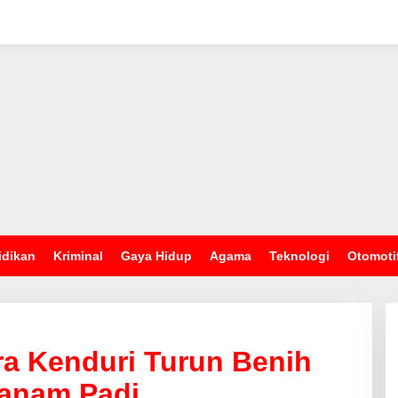
idikan
Kriminal
Gaya Hidup
Agama
Teknologi
Otomoti
ra Kenduri Turun Benih
anam Padi