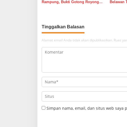
Rampung, Bukti Gotong Royong
Belawan 
Masih Lebih Cepat dari Janji
Belawan I
Banyak Orang
Tinggalkan Balasan
Alamat email Anda tidak akan dipublikasikan.
Ruas yan
Simpan nama, email, dan situs web saya 