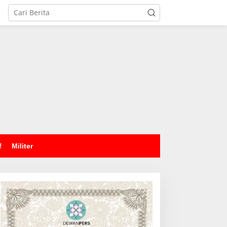
tutup
f
Militer