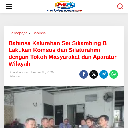
L
e
w
a
t
i
Homepage
/
Babinsa
B
k
a
e
Babinsa Kelurahan Sei Sikambing B
b
k
i
o
Lakukan Komsos dan Silaturahmi
n
n
dengan Tokoh Masyarakat dan Aparatur
s
t
Wilayah
a
e
K
n
Bmatabangsa
Januari 18, 2025
e
Babinsa
l
u
r
a
h
a
n
S
e
i