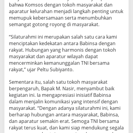
n
bahwa Komsos dengan tokoh masyarakat dan
S
aparatur kelurahan menjadi langkah penting untuk
i
memupuk kebersamaan serta menumbuhkan
l
semangat gotong royong di masyarakat.
a
t
u
“Silaturahmi ini merupakan salah satu cara kami
r
menciptakan kedekatan antara Babinsa dengan
a
rakyat. Hubungan yang harmonis dengan tokoh
h
masyarakat dan aparatur wilayah dapat
m
i
mencerminkan kemanunggalan TNI bersama
d
rakyat,” ujar Peltu Subiyanto.
e
n
Sementara itu, salah satu tokoh masyarakat
g
berpengaruh, Bapak M. Nasir, menyambut baik
a
n
kegiatan ini. Ia mengapresiasi inisiatif Babinsa
T
dalam menjalin komunikasi yang intensif dengan
o
masyarakat. “Dengan adanya silaturahmi ini, kami
k
berharap hubungan antara masyarakat, Babinsa,
o
dan aparatur semakin erat. Semoga TNI bersama
h
M
rakyat terus kuat, dan kami siap mendukung segala
a