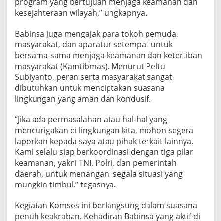
program yang bertujuan menjaga keamanan dan
s
kesejahteraan wilayah,” ungkapnya.
y
a
Babinsa juga mengajak para tokoh pemuda,
r
a
masyarakat, dan aparatur setempat untuk
k
bersama-sama menjaga keamanan dan ketertiban
a
masyarakat (Kamtibmas). Menurut Peltu
t
Subiyanto, peran serta masyarakat sangat
d
a
dibutuhkan untuk menciptakan suasana
n
lingkungan yang aman dan kondusif.
A
p
“Jika ada permasalahan atau hal-hal yang
a
mencurigakan di lingkungan kita, mohon segera
r
a
laporkan kepada saya atau pihak terkait lainnya.
t
Kami selalu siap berkoordinasi dengan tiga pilar
u
keamanan, yakni TNI, Polri, dan pemerintah
r
daerah, untuk menangani segala situasi yang
W
mungkin timbul,” tegasnya.
i
l
a
Kegiatan Komsos ini berlangsung dalam suasana
y
penuh keakraban. Kehadiran Babinsa yang aktif di
a