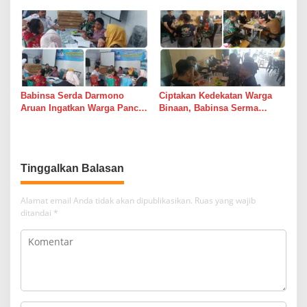
Perangkat Desa Siapkan
Warung Kopi Deli Tua Barat
Langkah Mitigasi
Babinsa Serda Darmono
Ciptakan Kedekatan Warga
Aruan Ingatkan Warga Pancur
Binaan, Babinsa Serma
Batu Tingkatkan
Bambang K Laksanakan
Kewaspadaan Banjir dan
Komsos di Medan Sunggal
Longsor
Tinggalkan Balasan
Alamat email Anda tidak akan dipublikasikan.
Ruas yang wajib
ditandai
*