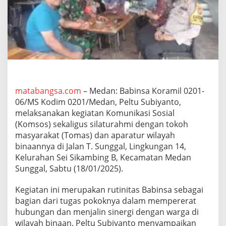
S
i
k
a
m
b
i
n
g
B
matabangsa.com
– Medan: Babinsa Koramil 0201-
L
06/MS Kodim 0201/Medan, Peltu Subiyanto,
a
melaksanakan kegiatan Komunikasi Sosial
k
u
(Komsos) sekaligus silaturahmi dengan tokoh
k
masyarakat (Tomas) dan aparatur wilayah
a
binaannya di Jalan T. Sunggal, Lingkungan 14,
n
Kelurahan Sei Sikambing B, Kecamatan Medan
K
Sunggal, Sabtu (18/01/2025).
o
m
s
Kegiatan ini merupakan rutinitas Babinsa sebagai
o
bagian dari tugas pokoknya dalam mempererat
s
hubungan dan menjalin sinergi dengan warga di
d
wilayah binaan. Peltu Subiyanto menyampaikan
a