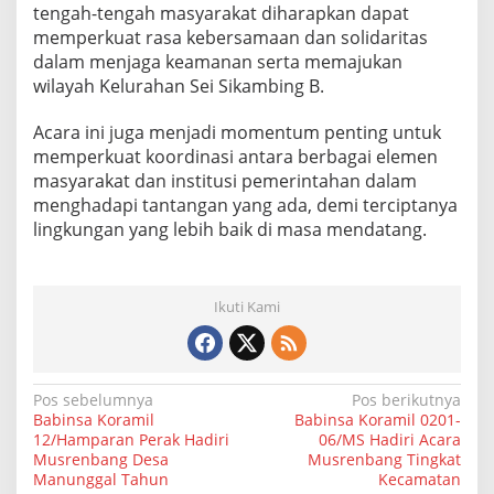
tengah-tengah masyarakat diharapkan dapat
h
memperkuat rasa kebersamaan dan solidaritas
dalam menjaga keamanan serta memajukan
wilayah Kelurahan Sei Sikambing B.
Acara ini juga menjadi momentum penting untuk
memperkuat koordinasi antara berbagai elemen
masyarakat dan institusi pemerintahan dalam
menghadapi tantangan yang ada, demi terciptanya
lingkungan yang lebih baik di masa mendatang.
Ikuti Kami
N
Pos sebelumnya
Pos berikutnya
Babinsa Koramil
Babinsa Koramil 0201-
a
12/Hamparan Perak Hadiri
06/MS Hadiri Acara
Musrenbang Desa
Musrenbang Tingkat
v
Manunggal Tahun
Kecamatan