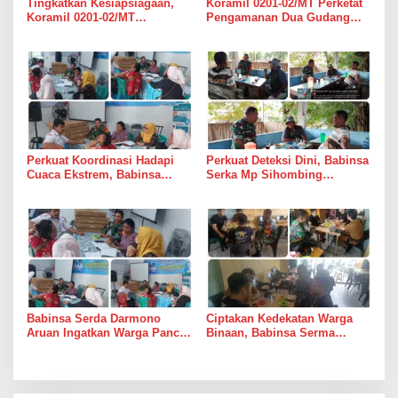
Tingkatkan Kesiapsiagaan,
Koramil 0201-02/MT Perketat
Koramil 0201-02/MT
Pengamanan Dua Gudang
Bersinergi Awasi Dua Gudang
Bulog di Medan Timur
Bulog di Medan Timur
Perkuat Koordinasi Hadapi
Perkuat Deteksi Dini, Babinsa
Cuaca Ekstrem, Babinsa
Serka Mp Sihombing
Serda Darmono Ajak
Laksanakan Komsos di
Perangkat Desa Siapkan
Warung Kopi Deli Tua Barat
Langkah Mitigasi
Babinsa Serda Darmono
Ciptakan Kedekatan Warga
Aruan Ingatkan Warga Pancur
Binaan, Babinsa Serma
Batu Tingkatkan
Bambang K Laksanakan
Kewaspadaan Banjir dan
Komsos di Medan Sunggal
Longsor