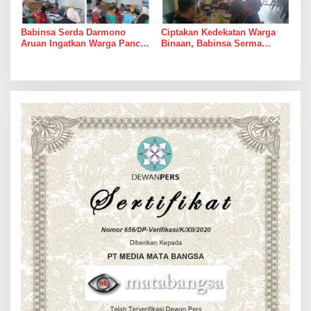
Babinsa Serda Darmono
Ciptakan Kedekatan Warga
Aruan Ingatkan Warga Pancur
Binaan, Babinsa Serma
Batu Tingkatkan
Bambang K Laksanakan
Kewaspadaan Banjir dan
Komsos di Medan Sunggal
Longsor