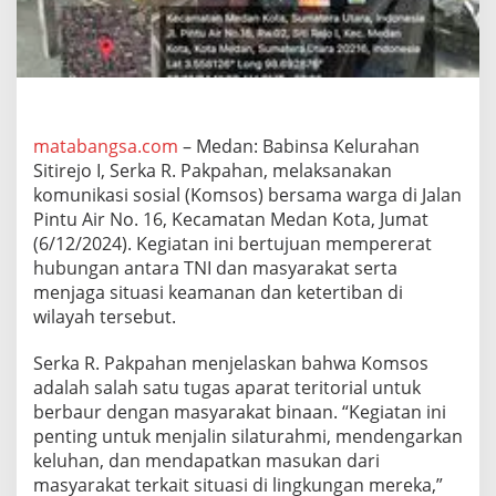
i
r
e
j
o
I
P
matabangsa.com
– Medan: Babinsa Kelurahan
e
Sitirejo I, Serka R. Pakpahan, melaksanakan
r
k
komunikasi sosial (Komsos) bersama warga di Jalan
u
Pintu Air No. 16, Kecamatan Medan Kota, Jumat
a
(6/12/2024). Kegiatan ini bertujuan mempererat
t
hubungan antara TNI dan masyarakat serta
S
i
menjaga situasi keamanan dan ketertiban di
n
wilayah tersebut.
e
r
Serka R. Pakpahan menjelaskan bahwa Komsos
g
adalah salah satu tugas aparat teritorial untuk
i
d
berbaur dengan masyarakat binaan. “Kegiatan ini
e
penting untuk menjalin silaturahmi, mendengarkan
n
keluhan, dan mendapatkan masukan dari
g
masyarakat terkait situasi di lingkungan mereka,”
a