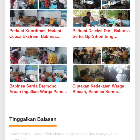
Perkuat Koordinasi Hadapi
Perkuat Deteksi Dini, Babinsa
Cuaca Ekstrem, Babinsa
Serka Mp Sihombing
Serda Darmono Ajak
Laksanakan Komsos di
Perangkat Desa Siapkan
Warung Kopi Deli Tua Barat
Langkah Mitigasi
Babinsa Serda Darmono
Ciptakan Kedekatan Warga
Aruan Ingatkan Warga Pancur
Binaan, Babinsa Serma
Batu Tingkatkan
Bambang K Laksanakan
Kewaspadaan Banjir dan
Komsos di Medan Sunggal
Longsor
Tinggalkan Balasan
Alamat email Anda tidak akan dipublikasikan.
Ruas yang wajib
ditandai
*