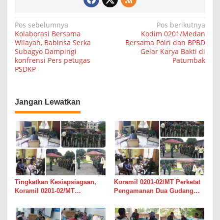
N
Pos sebelumnya
Pos berikutnya
Kolaborasi Bersama
Kodim 0201/Medan
a
Wilayah, Babinsa Serka
Bersama Polri dan BPBD
Subagyo Dampingi
Gelar Karya Bakti di
v
konfrensi Pers petugas
Patumbak
i
PSDKP
g
a
Jangan Lewatkan
s
i
p
o
s
Tingkatkan Kesiapsiagaan,
Koramil 0201-02/MT Perketat
Koramil 0201-02/MT
Pengamanan Dua Gudang
Bersinergi Awasi Dua Gudang
Bulog di Medan Timur
Bulog di Medan Timur