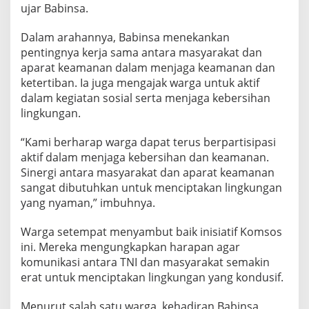
ujar Babinsa.
n
W
a
Dalam arahannya, Babinsa menekankan
r
pentingnya kerja sama antara masyarakat dan
g
aparat keamanan dalam menjaga keamanan dan
a
ketertiban. Ia juga mengajak warga untuk aktif
m
e
dalam kegiatan sosial serta menjaga kebersihan
l
lingkungan.
a
l
“Kami berharap warga dapat terus berpartisipasi
u
aktif dalam menjaga kebersihan dan keamanan.
i
K
Sinergi antara masyarakat dan aparat keamanan
o
sangat dibutuhkan untuk menciptakan lingkungan
m
yang nyaman,” imbuhnya.
s
o
Warga setempat menyambut baik inisiatif Komsos
s
ini. Mereka mengungkapkan harapan agar
komunikasi antara TNI dan masyarakat semakin
erat untuk menciptakan lingkungan yang kondusif.
Menurut salah satu warga, kehadiran Babinsa