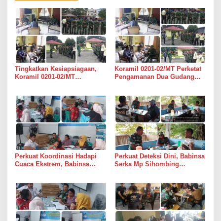
Tingkatkan Kesiapsiagaan,
Koramil 0201-02/MT Perketat
Koramil 0201-02/MT
Pengamanan Dua Gudang
Bersinergi Awasi Dua Gudang
Bulog di Medan Timur
Bulog di Medan Timur
Perkuat Koordinasi Hadapi
Perkuat Deteksi Dini, Babinsa
Cuaca Ekstrem, Babinsa
Serka Mp Sihombing
Serda Darmono Ajak
Laksanakan Komsos di
Perangkat Desa Siapkan
Warung Kopi Deli Tua Barat
Langkah Mitigasi