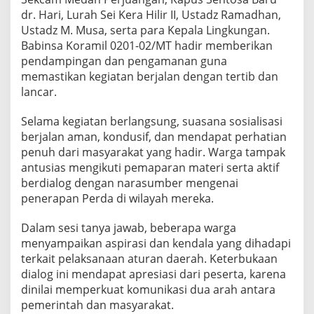
t
dr. Hari, Lurah Sei Kera Hilir II, Ustadz Ramadhan,
a
Ustadz M. Musa, serta para Kepala Lingkungan.
n
Babinsa Koramil 0201-02/MT hadir memberikan
M
pendampingan dan pengamanan guna
e
d
memastikan kegiatan berjalan dengan tertib dan
a
lancar.
n
P
Selama kegiatan berlangsung, suasana sosialisasi
e
berjalan aman, kondusif, dan mendapat perhatian
r
j
penuh dari masyarakat yang hadir. Warga tampak
u
antusias mengikuti pemaparan materi serta aktif
a
berdialog dengan narasumber mengenai
n
penerapan Perda di wilayah mereka.
g
a
n
Dalam sesi tanya jawab, beberapa warga
menyampaikan aspirasi dan kendala yang dihadapi
terkait pelaksanaan aturan daerah. Keterbukaan
dialog ini mendapat apresiasi dari peserta, karena
dinilai memperkuat komunikasi dua arah antara
pemerintah dan masyarakat.