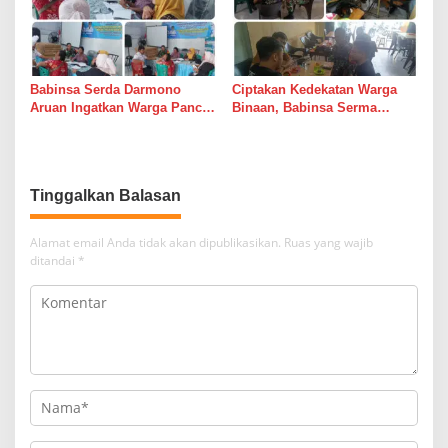
Babinsa Serda Darmono
Ciptakan Kedekatan Warga
Aruan Ingatkan Warga Pancur
Binaan, Babinsa Serma
Batu Tingkatkan
Bambang K Laksanakan
Kewaspadaan Banjir dan
Komsos di Medan Sunggal
Longsor
Tinggalkan Balasan
Alamat email Anda tidak akan dipublikasikan.
Ruas yang wajib
ditandai
*