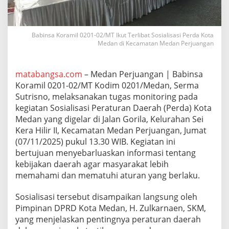
0
2
/
M
Babinsa Koramil 0201-02/MT Ikut Terlibat Sosialisasi Perda Kota
T
Medan di Kecamatan Medan Perjuangan
I
k
u
matabangsa.com
– Medan Perjuangan | Babinsa
t
Koramil 0201-02/MT Kodim 0201/Medan, Serma
T
Sutrisno, melaksanakan tugas monitoring pada
e
r
kegiatan Sosialisasi Peraturan Daerah (Perda) Kota
l
Medan yang digelar di Jalan Gorila, Kelurahan Sei
i
Kera Hilir II, Kecamatan Medan Perjuangan, Jumat
b
(07/11/2025) pukul 13.30 WIB. Kegiatan ini
a
bertujuan menyebarluaskan informasi tentang
t
S
kebijakan daerah agar masyarakat lebih
o
memahami dan mematuhi aturan yang berlaku.
s
i
Sosialisasi tersebut disampaikan langsung oleh
a
Pimpinan DPRD Kota Medan, H. Zulkarnaen, SKM,
l
i
yang menjelaskan pentingnya peraturan daerah
s