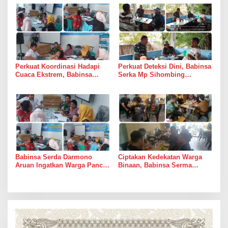
Bulog di Medan Timur
Perkuat Koordinasi Hadapi
Perkuat Deteksi Dini, Babinsa
Cuaca Ekstrem, Babinsa
Serka Mp Sihombing
Serda Darmono Ajak
Laksanakan Komsos di
Perangkat Desa Siapkan
Warung Kopi Deli Tua Barat
Langkah Mitigasi
Babinsa Serda Darmono
Ciptakan Kedekatan Warga
Aruan Ingatkan Warga Pancur
Binaan, Babinsa Serma
Batu Tingkatkan
Bambang K Laksanakan
Kewaspadaan Banjir dan
Komsos di Medan Sunggal
Longsor