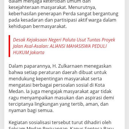
dalam menjaga ketertiban umum dan
a
kesejahteraan masyarakat. Menurutnya,
s
keberhasilan penerapan Perda sangat bergantung
i
P
pada kesadaran dan partisipasi aktif warga dalam
e
kehidupan bermasyarakat.
r
d
Desak Kejaksaan Negeri Paluta Usut Tuntas Proyek
a
K
Jalan Asal-Asalan: ALIANSI MAHASISWA PEDULI
o
HUKUM Jakarta
t
a
Dalam paparannya, H. Zulkarnaen menegaskan
M
e
bahwa setiap peraturan daerah dibuat untuk
d
mendukung kepentingan masyarakat serta
a
mengatasi berbagai persoalan sosial di Kota
n
Medan. Ia juga mengajak masyarakat agar tidak
d
i
ragu menyampaikan masukan dan aspirasi demi
K
terciptanya lingkungan yang tertib, aman, dan
e
nyaman bagi semua.
c
a
Kegiatan sosialisasi tersebut turut dihadiri oleh
m
a
Sekcam Medan Perjuangan, Kapus Sentosa Baru