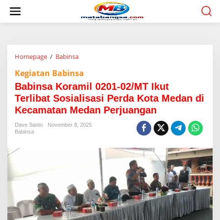
L
e
w
a
t
i
Homepage
/
Babinsa
B
k
a
e
Kegiatan Babinsa
b
k
i
o
Babinsa Koramil 0201-02/MT Ikut
n
n
Terlibat Sosialisasi Perda Kota Medan di
s
t
Kecamatan Medan Perjuangan
a
e
K
n
Dave Santo
November 8, 2025
o
Babinsa
r
a
m
i
l
0
2
0
1
-