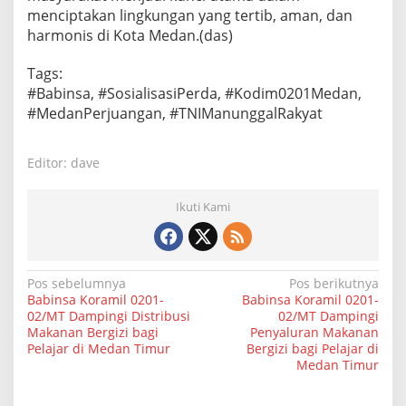
menciptakan lingkungan yang tertib, aman, dan
harmonis di Kota Medan.(das)
Tags:
#Babinsa, #SosialisasiPerda, #Kodim0201Medan,
#MedanPerjuangan, #TNIManunggalRakyat
Editor: dave
Ikuti Kami
N
Pos sebelumnya
Pos berikutnya
Babinsa Koramil 0201-
Babinsa Koramil 0201-
a
02/MT Dampingi Distribusi
02/MT Dampingi
Makanan Bergizi bagi
Penyaluran Makanan
v
Pelajar di Medan Timur
Bergizi bagi Pelajar di
i
Medan Timur
g