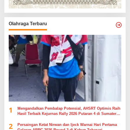
Olahraga Terbaru
1
Mengandalkan Pembalap Potensial, AHSRT Optimis Raih
Hasil Terbaik Kejurnas Rally 2026 Putaran 4 di Sumatera
Utara
2
Persaingan Ketat Nirwan dan Ijeck Warnai Hari Pertama
Gelaran APRC 2026 Round 3 di Kebun Tobasari