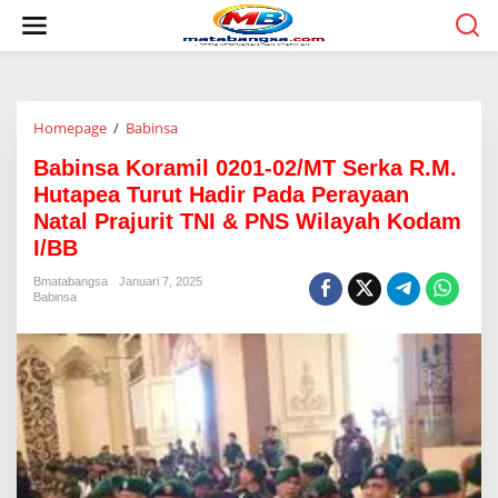
L
e
w
a
t
i
Homepage
/
Babinsa
B
k
a
e
Babinsa Koramil 0201-02/MT Serka R.M.
b
k
i
o
Hutapea Turut Hadir Pada Perayaan
n
n
Natal Prajurit TNI & PNS Wilayah Kodam
s
t
I/BB
a
e
K
n
Bmatabangsa
Januari 7, 2025
o
Babinsa
r
a
m
i
l
0
2
0
1
-