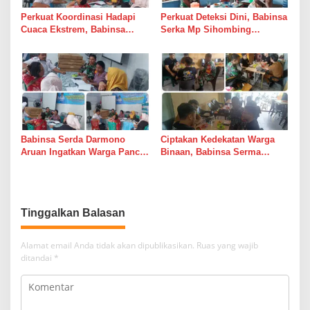
Perkuat Koordinasi Hadapi
Perkuat Deteksi Dini, Babinsa
Cuaca Ekstrem, Babinsa
Serka Mp Sihombing
Serda Darmono Ajak
Laksanakan Komsos di
Perangkat Desa Siapkan
Warung Kopi Deli Tua Barat
Langkah Mitigasi
Babinsa Serda Darmono
Ciptakan Kedekatan Warga
Aruan Ingatkan Warga Pancur
Binaan, Babinsa Serma
Batu Tingkatkan
Bambang K Laksanakan
Kewaspadaan Banjir dan
Komsos di Medan Sunggal
Longsor
Tinggalkan Balasan
Alamat email Anda tidak akan dipublikasikan.
Ruas yang wajib
ditandai
*