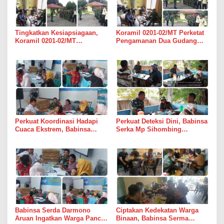
Tingkatkan Kesiapsiagaan,
Koramil 0201-02/MT Perketat
Koramil 0201-02/MT
Pengamanan Dua Gudang
Bersinergi Awasi Dua Gudang
Bulog di Medan Timur
Bulog di Medan Timur
Perkuat Koordinasi Hadapi
Perkuat Deteksi Dini, Babinsa
Cuaca Ekstrem, Babinsa
Serka Mp Sihombing
Serda Darmono Ajak
Laksanakan Komsos di
Perangkat Desa Siapkan
Warung Kopi Deli Tua Barat
Langkah Mitigasi
Babinsa Serda Darmono
Ciptakan Kedekatan Warga
Aruan Ingatkan Warga Pancur
Binaan, Babinsa Serma