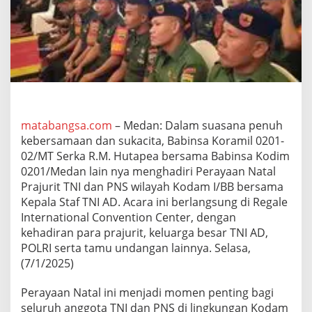
0
2
/
M
T
S
e
r
k
a
matabangsa.com
– Medan: Dalam suasana penuh
R
kebersamaan dan sukacita, Babinsa Koramil 0201-
.
02/MT Serka R.M. Hutapea bersama Babinsa Kodim
M
.
0201/Medan lain nya menghadiri Perayaan Natal
H
Prajurit TNI dan PNS wilayah Kodam I/BB bersama
u
Kepala Staf TNI AD. Acara ini berlangsung di Regale
t
International Convention Center, dengan
a
kehadiran para prajurit, keluarga besar TNI AD,
p
e
POLRI serta tamu undangan lainnya. Selasa,
a
(7/1/2025)
T
u
Perayaan Natal ini menjadi momen penting bagi
r
seluruh anggota TNI dan PNS di lingkungan Kodam
u