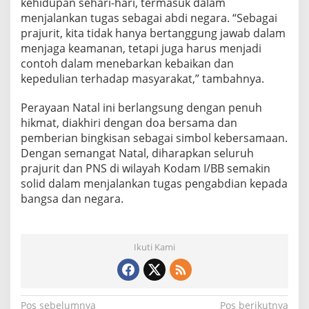
kehidupan sehari-hari, termasuk dalam
a
menjalankan tugas sebagai abdi negara. “Sebagai
j
prajurit, kita tidak hanya bertanggung jawab dalam
u
r
menjaga keamanan, tetapi juga harus menjadi
i
contoh dalam menebarkan kebaikan dan
t
kepedulian terhadap masyarakat,” tambahnya.
T
N
Perayaan Natal ini berlangsung dengan penuh
I
&
hikmat, diakhiri dengan doa bersama dan
P
pemberian bingkisan sebagai simbol kebersamaan.
N
Dengan semangat Natal, diharapkan seluruh
S
prajurit dan PNS di wilayah Kodam I/BB semakin
W
solid dalam menjalankan tugas pengabdian kepada
i
l
bangsa dan negara.
a
y
a
h
Ikuti Kami
K
o
d
a
Pos sebelumnya
Pos berikutnya
m