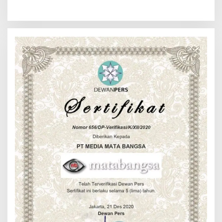
Batu Tingkatkan
Bambang K Laksanakan
Kewaspadaan Banjir dan
Komsos di Medan Sunggal
Longsor