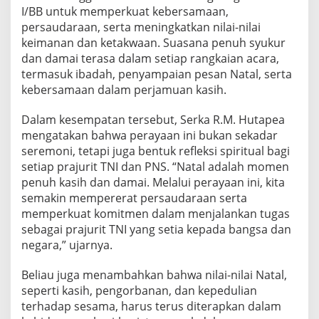
t
I/BB untuk memperkuat kebersamaan,
H
persaudaraan, serta meningkatkan nilai-nilai
a
keimanan dan ketakwaan. Suasana penuh syukur
d
dan damai terasa dalam setiap rangkaian acara,
i
r
termasuk ibadah, penyampaian pesan Natal, serta
P
kebersamaan dalam perjamuan kasih.
a
d
Dalam kesempatan tersebut, Serka R.M. Hutapea
a
mengatakan bahwa perayaan ini bukan sekadar
P
e
seremoni, tetapi juga bentuk refleksi spiritual bagi
r
setiap prajurit TNI dan PNS. “Natal adalah momen
a
penuh kasih dan damai. Melalui perayaan ini, kita
y
semakin mempererat persaudaraan serta
a
memperkuat komitmen dalam menjalankan tugas
a
n
sebagai prajurit TNI yang setia kepada bangsa dan
N
negara,” ujarnya.
a
t
Beliau juga menambahkan bahwa nilai-nilai Natal,
a
seperti kasih, pengorbanan, dan kepedulian
l
P
terhadap sesama, harus terus diterapkan dalam
r