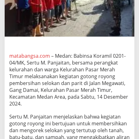
0
4
/
M
K
L
a
k
s
a
matabangsa.com
– Medan: Babinsa Koramil 0201-
n
04/MK, Sertu M. Panjaitan, bersama perangkat
a
kelurahan dan warga Kelurahan Pasar Merah
k
a
Timur melaksanakan kegiatan gotong royong
n
pembersihan selokan dan parit di Jalan Megawati,
G
Gang Damai, Kelurahan Pasar Merah Timur,
o
Kecamatan Medan Area, pada Sabtu, 14 Desember
t
2024.
o
n
g
Sertu M. Panjaitan menjelaskan bahwa kegiatan
R
gotong royong ini bertujuan untuk membersihkan
o
dan mengorek selokan yang tertutup oleh tanah,
y
batu-batu, dan sampah, yang mengakibatkan aliran
o