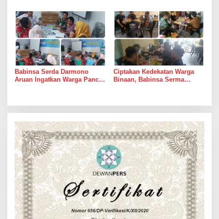
Serda Darmono Ajak
Laksanakan Komsos di
Perangkat Desa Siapkan
Warung Kopi Deli Tua Barat
Langkah Mitigasi
Babinsa Serda Darmono
Ciptakan Kedekatan Warga
Aruan Ingatkan Warga Pancur
Binaan, Babinsa Serma
Batu Tingkatkan
Bambang K Laksanakan
Kewaspadaan Banjir dan
Komsos di Medan Sunggal
Longsor