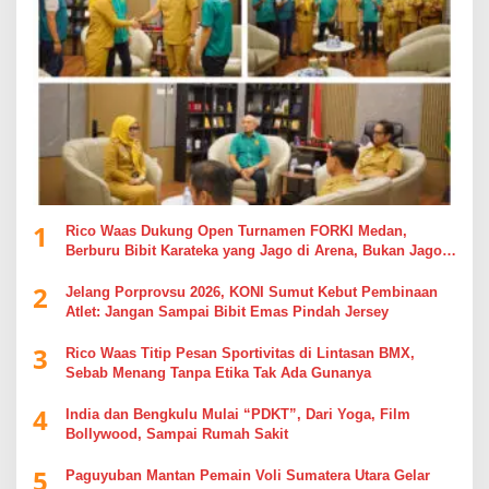
1
Rico Waas Dukung Open Turnamen FORKI Medan,
Berburu Bibit Karateka yang Jago di Arena, Bukan Jago
Berdebat di Kolom Komentar
2
Jelang Porprovsu 2026, KONI Sumut Kebut Pembinaan
Atlet: Jangan Sampai Bibit Emas Pindah Jersey
3
Rico Waas Titip Pesan Sportivitas di Lintasan BMX,
Sebab Menang Tanpa Etika Tak Ada Gunanya
4
India dan Bengkulu Mulai “PDKT”, Dari Yoga, Film
Bollywood, Sampai Rumah Sakit
5
Paguyuban Mantan Pemain Voli Sumatera Utara Gelar