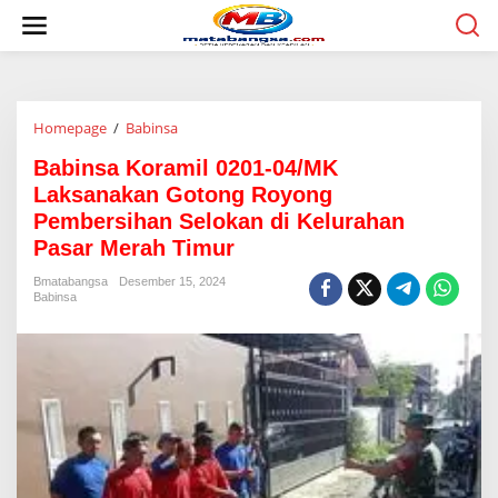
L
e
w
a
t
i
Homepage
/
Babinsa
B
k
a
e
Babinsa Koramil 0201-04/MK
b
k
i
o
Laksanakan Gotong Royong
n
n
Pembersihan Selokan di Kelurahan
s
t
Pasar Merah Timur
a
e
K
n
Bmatabangsa
Desember 15, 2024
o
Babinsa
r
a
m
i
l
0
2
0
1
-