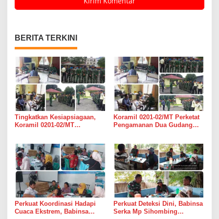
BERITA TERKINI
Tingkatkan Kesiapsiagaan,
Koramil 0201-02/MT Perketat
Koramil 0201-02/MT
Pengamanan Dua Gudang
Bersinergi Awasi Dua Gudang
Bulog di Medan Timur
Bulog di Medan Timur
Perkuat Koordinasi Hadapi
Perkuat Deteksi Dini, Babinsa
Cuaca Ekstrem, Babinsa
Serka Mp Sihombing