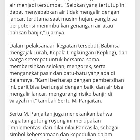
n
air menjadi tersumbat. “Selokan yang tertutup ini
g
dapat menyebabkan air tidak mengalir dengan
P
lancar, terutama saat musim hujan, yang bisa
e
berpotensi menimbulkan genangan air atau
m
b
bahkan banjir,” ujarnya.
e
r
Dalam pelaksanaan kegiatan tersebut, Babinsa
s
mengajak Lurah, Kepala Lingkungan (Kepling), dan
i
warga setempat untuk bersama-sama
h
a
membersihkan selokan, mengorek, serta
n
mengangkat pasir dan batu-batu yang ada di
S
dalamnya. “Kami berharap dengan pembersihan
e
ini, parit bisa berfungsi dengan baik, dan air bisa
l
mengalir lancar, mengurangi risiko banjir di
o
k
wilayah ini,” tambah Sertu M. Panjaitan.
a
n
Sertu M. Panjaitan juga menekankan bahwa
d
kegiatan gotong royong ini merupakan
i
implementasi dari nilai-nilai Pancasila, sebagai
K
e
simbol kebersamaan dan kepedulian dalam
l