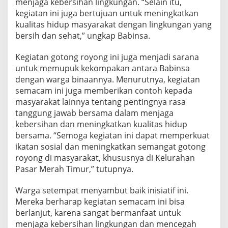
menjaga kebersihan lingkungan. “Selain itu,
u
kegiatan ini juga bertujuan untuk meningkatkan
r
kualitas hidup masyarakat dengan lingkungan yang
a
h
bersih dan sehat,” ungkap Babinsa.
a
n
Kegiatan gotong royong ini juga menjadi sarana
P
untuk memupuk kekompakan antara Babinsa
a
dengan warga binaannya. Menurutnya, kegiatan
s
a
semacam ini juga memberikan contoh kepada
r
masyarakat lainnya tentang pentingnya rasa
M
tanggung jawab bersama dalam menjaga
e
kebersihan dan meningkatkan kualitas hidup
r
bersama. “Semoga kegiatan ini dapat memperkuat
a
h
ikatan sosial dan meningkatkan semangat gotong
T
royong di masyarakat, khususnya di Kelurahan
i
Pasar Merah Timur,” tutupnya.
m
u
Warga setempat menyambut baik inisiatif ini.
r
Mereka berharap kegiatan semacam ini bisa
berlanjut, karena sangat bermanfaat untuk
menjaga kebersihan lingkungan dan mencegah