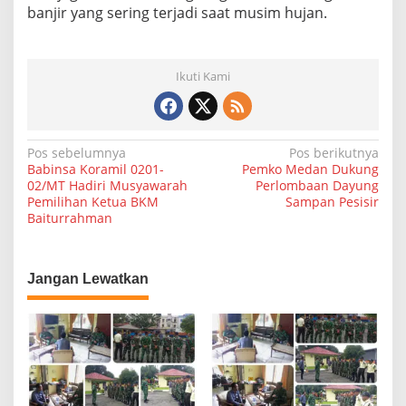
banjir yang sering terjadi saat musim hujan.
Ikuti Kami
N
Pos sebelumnya
Pos berikutnya
Babinsa Koramil 0201-
Pemko Medan Dukung
a
02/MT Hadiri Musyawarah
Perlombaan Dayung
Pemilihan Ketua BKM
Sampan Pesisir
v
Baiturrahman
i
g
a
Jangan Lewatkan
s
i
p
o