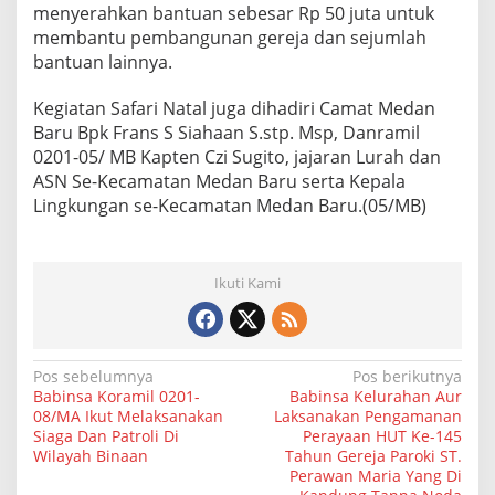
menyerahkan bantuan sebesar Rp 50 juta untuk
l
P
membantu pembangunan gereja dan sejumlah
e
bantuan lainnya.
m
k
Kegiatan Safari Natal juga dihadiri Camat Medan
o
Baru Bpk Frans S Siahaan S.stp. Msp, Danramil
M
e
0201-05/ MB Kapten Czi Sugito, jajaran Lurah dan
d
ASN Se-Kecamatan Medan Baru serta Kepala
a
Lingkungan se-Kecamatan Medan Baru.(05/MB)
n
D
i
G
Ikuti Kami
e
r
e
j
a
N
Pos sebelumnya
Pos berikutnya
G
Babinsa Koramil 0201-
Babinsa Kelurahan Aur
a
K
08/MA Ikut Melaksanakan
Laksanakan Pengamanan
P
Siaga Dan Patroli Di
Perayaan HUT Ke-145
v
S
Wilayah Binaan
Tahun Gereja Paroki ST.
i
T
Perawan Maria Yang Di
i