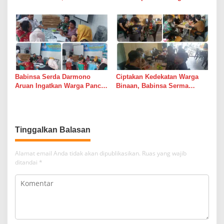
Serda Darmono Ajak
Laksanakan Komsos di
Perangkat Desa Siapkan
Warung Kopi Deli Tua Barat
Langkah Mitigasi
Babinsa Serda Darmono
Ciptakan Kedekatan Warga
Aruan Ingatkan Warga Pancur
Binaan, Babinsa Serma
Batu Tingkatkan
Bambang K Laksanakan
Kewaspadaan Banjir dan
Komsos di Medan Sunggal
Longsor
Tinggalkan Balasan
Alamat email Anda tidak akan dipublikasikan.
Ruas yang wajib
ditandai
*