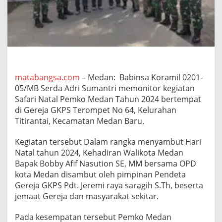
0
5
/
M
B
M
o
n
i
matabangsa.com
– Medan: Babinsa Koramil 0201-
t
05/MB Serda Adri Sumantri memonitor kegiatan
o
Safari Natal Pemko Medan Tahun 2024 bertempat
r
di Gereja GKPS Terompet No 64, Kelurahan
i
Titirantai, Kecamatan Medan Baru.
n
g
S
Kegiatan tersebut Dalam rangka menyambut Hari
a
Natal tahun 2024, Kehadiran Walikota Medan
f
Bapak Bobby Afif Nasution SE, MM bersama OPD
a
kota Medan disambut oleh pimpinan Pendeta
r
i
Gereja GKPS Pdt. Jeremi raya saragih S.Th, beserta
N
jemaat Gereja dan masyarakat sekitar.
a
t
Pada kesempatan tersebut Pemko Medan
a