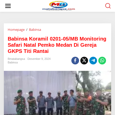
L
e
w
a
t
i
Homepage
/
Babinsa
B
k
a
e
Babinsa Koramil 0201-05/MB Monitoring
b
k
i
o
Safari Natal Pemko Medan Di Gereja
n
n
GKPS Titi Rantai
s
t
a
e
Bmatabangsa
Desember 9, 2024
K
n
Babinsa
o
r
a
m
i
l
0
2
0
1
-