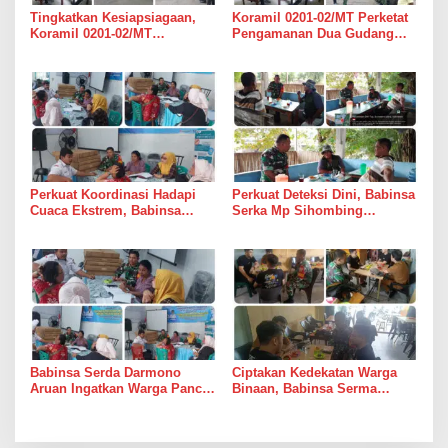
Tingkatkan Kesiapsiagaan,
Koramil 0201-02/MT Perketat
Koramil 0201-02/MT
Pengamanan Dua Gudang
Bersinergi Awasi Dua Gudang
Bulog di Medan Timur
Bulog di Medan Timur
Perkuat Koordinasi Hadapi
Perkuat Deteksi Dini, Babinsa
Cuaca Ekstrem, Babinsa
Serka Mp Sihombing
Serda Darmono Ajak
Laksanakan Komsos di
Perangkat Desa Siapkan
Warung Kopi Deli Tua Barat
Langkah Mitigasi
Babinsa Serda Darmono
Ciptakan Kedekatan Warga
Aruan Ingatkan Warga Pancur
Binaan, Babinsa Serma
Batu Tingkatkan
Bambang K Laksanakan
Kewaspadaan Banjir dan
Komsos di Medan Sunggal
Longsor