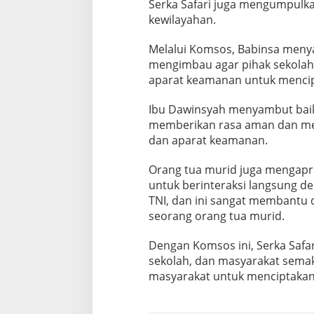
Serka Safari juga mengumpulka
a
kewilayahan.
n
O
r
Melalui Komsos, Babinsa meny
a
mengimbau agar pihak sekolah
n
aparat keamanan untuk mencip
g
T
Ibu Dawinsyah menyambut baik 
u
a
memberikan rasa aman dan meni
M
dan aparat keamanan.
u
r
Orang tua murid juga mengapres
i
untuk berinteraksi langsung d
d
d
TNI, dan ini sangat membantu 
i
seorang orang tua murid.
M
e
Dengan Komsos ini, Serka Safa
d
sekolah, dan masyarakat sema
a
n
masyarakat untuk menciptakan 
S
u
n