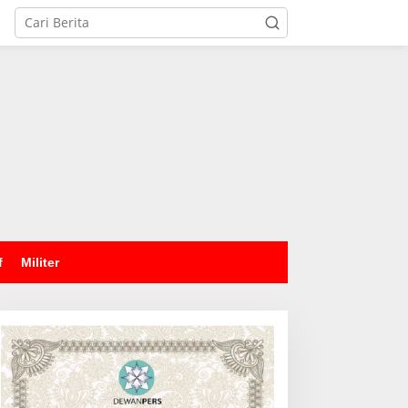
tutup
f
Militer