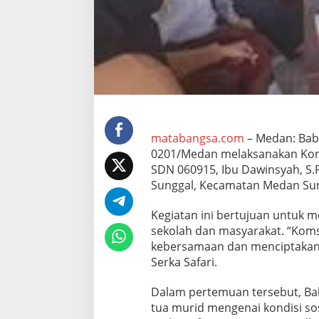
o
m
s
o
s
d
e
n
g
a
n
matabangsa.com
– Medan: Babi
K
0201/Medan melaksanakan Komu
e
SDN 060915, Ibu Dawinsyah, S.P
p
Sunggal, Kecamatan Medan Sun
a
l
a
Kegiatan ini bertujuan untuk 
S
sekolah dan masyarakat. “Kom
e
kebersamaan dan menciptakan r
k
Serka Safari.
o
l
a
Dalam pertemuan tersebut, Ba
h
tua murid mengenai kondisi sos
d