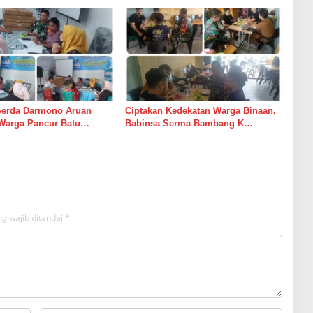
Langkah Mitigasi
Serda Darmono Aruan
Ciptakan Kedekatan Warga Binaan,
Warga Pancur Batu
Babinsa Serma Bambang K
an Kewaspadaan Banjir
Laksanakan Komsos di Medan
sor
Sunggal
g wajib ditandai
*