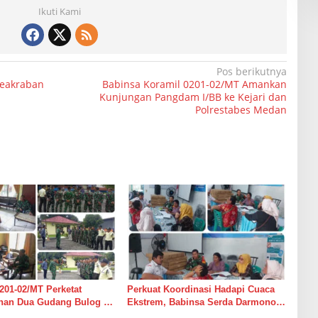
Ikuti Kami
Pos berikutnya
Keakraban
Babinsa Koramil 0201-02/MT Amankan
Kunjungan Pangdam I/BB ke Kejari dan
Polrestabes Medan
201-02/MT Perketat
Perkuat Koordinasi Hadapi Cuaca
an Dua Gudang Bulog di
Ekstrem, Babinsa Serda Darmono
mur
Ajak Perangkat Desa Siapkan