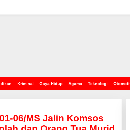
idikan
Kriminal
Gaya Hidup
Agama
Teknologi
Otomoti
201-06/MS Jalin Komsos
olah dan Orang Tua Murid