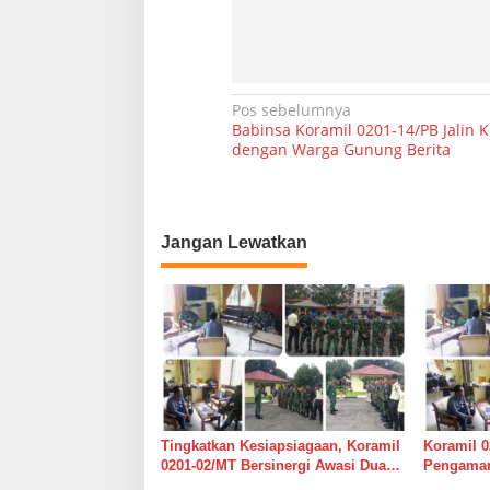
g
g
a
l
N
Pos sebelumnya
Babinsa Koramil 0201-14/PB Jalin 
a
dengan Warga Gunung Berita
v
i
g
Jangan Lewatkan
a
s
i
p
o
s
Tingkatkan Kesiapsiagaan, Koramil
Koramil 0
0201-02/MT Bersinergi Awasi Dua
Pengaman
Gudang Bulog di Medan Timur
Medan Ti