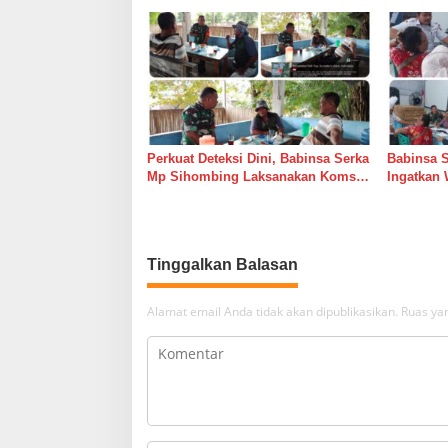
Perkuat Deteksi Dini, Babinsa Serka
Babinsa 
Mp Sihombing Laksanakan Komsos
Ingatkan 
di Warung Kopi Deli Tua Barat
Tingkatk
dan Long
Tinggalkan Balasan
Alamat email Anda tidak akan dipublikasikan.
Ruas yan