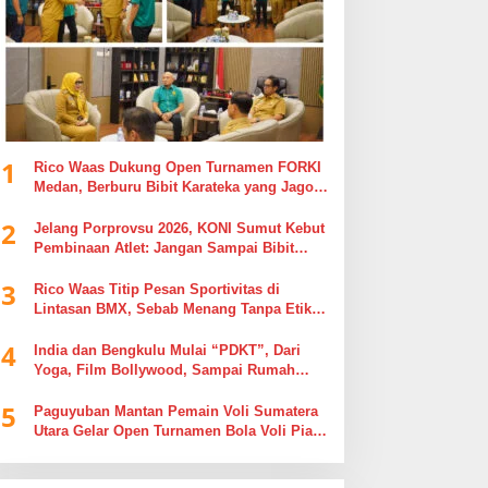
1
Rico Waas Dukung Open Turnamen FORKI
Medan, Berburu Bibit Karateka yang Jago
di Arena, Bukan Jago Berdebat di Kolom
2
Komentar
Jelang Porprovsu 2026, KONI Sumut Kebut
Pembinaan Atlet: Jangan Sampai Bibit
Emas Pindah Jersey
3
Rico Waas Titip Pesan Sportivitas di
Lintasan BMX, Sebab Menang Tanpa Etika
Tak Ada Gunanya
4
India dan Bengkulu Mulai “PDKT”, Dari
Yoga, Film Bollywood, Sampai Rumah
Sakit
5
Paguyuban Mantan Pemain Voli Sumatera
Utara Gelar Open Turnamen Bola Voli Piala
Dandenpom I/5 Cup Putra Putri