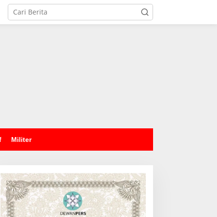
tutup
f
Militer