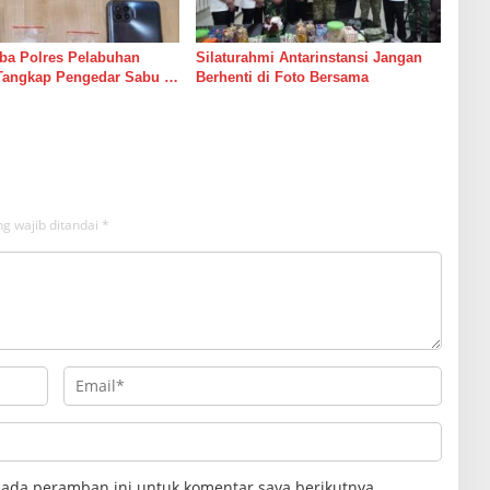
ba Polres Pelabuhan
Silaturahmi Antarinstansi Jangan
Tangkap Pengedar Sabu di
Berhenti di Foto Bersama
g wajib ditandai
*
pada peramban ini untuk komentar saya berikutnya.