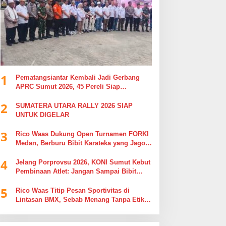
1
Pematangsiantar Kembali Jadi Gerbang
APRC Sumut 2026, 45 Pereli Siap
Taklukkan Lintasan Kebun Tobasari
2
Kabupaten Simalungun
SUMATERA UTARA RALLY 2026 SIAP
UNTUK DIGELAR
3
Rico Waas Dukung Open Turnamen FORKI
Medan, Berburu Bibit Karateka yang Jago
di Arena, Bukan Jago Berdebat di Kolom
4
Komentar
Jelang Porprovsu 2026, KONI Sumut Kebut
Pembinaan Atlet: Jangan Sampai Bibit
Emas Pindah Jersey
5
Rico Waas Titip Pesan Sportivitas di
Lintasan BMX, Sebab Menang Tanpa Etika
Tak Ada Gunanya