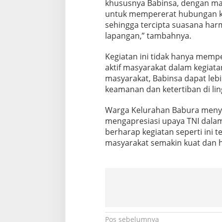
khususnya Babinsa, dengan mas
e
untuk mempererat hubungan ke
l
a
sehingga tercipta suasana har
l
lapangan,” tambahnya.
u
i
Kegiatan ini tidak hanya mempe
K
aktif masyarakat dalam kegia
o
m
masyarakat, Babinsa dapat leb
s
keamanan dan ketertiban di li
o
s
Warga Kelurahan Babura menya
d
mengapresiasi upaya TNI dal
i
K
berharap kegiatan seperti ini 
e
masyarakat semakin kuat dan 
l
u
r
a
h
a
n
B
Pos sebelumnya
a