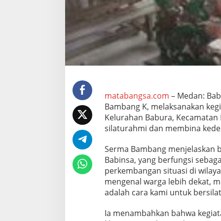
t
k
a
n
K
e
d
e
k
a
t
matabangsa.com
– Medan: Bab
a
Bambang K, melaksanakan kegi
n
Kelurahan Babura, Kecamatan 
d
silaturahmi dan membina kedek
e
n
g
Serma Bambang menjelaskan b
a
Babinsa, yang berfungsi sebag
n
perkembangan situasi di wilaya
W
mengenal warga lebih dekat, m
a
r
adalah cara kami untuk bersila
g
a
Ia menambahkan bahwa kegiat
M