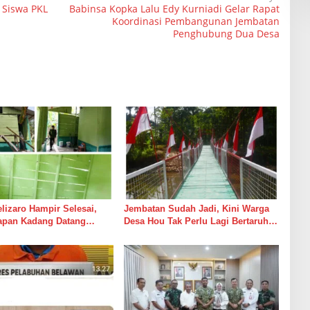
 Siswa PKL
Babinsa Kopka Lalu Edy Kurniadi Gelar Rapat
Koordinasi Pembangunan Jembatan
Penghubung Dua Desa
izaro Hampir Selesai,
Jembatan Sudah Jadi, Kini Warga
rapan Kadang Datang
Desa Hou Tak Perlu Lagi Bertaruh
Suara Palu dan Semen
dengan Arus Sungai