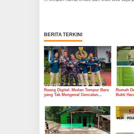
BERITA TERKINI
Ruang Digital: Medan Tempur Baru
Rumah Del
yang Tak Mengenal Gencatan
Bukti Ha
Senjata
Bersama 