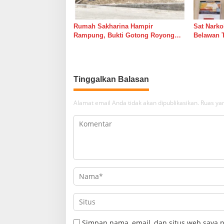
Rumah Sakharina Hampir
Sat Narko
Rampung, Bukti Gotong Royong
Belawan 
Masih Lebih Cepat dari Janji
Belawan I
Banyak Orang
Tinggalkan Balasan
Alamat email Anda tidak akan dipublikasikan.
Ruas yan
Simpan nama, email, dan situs web saya 