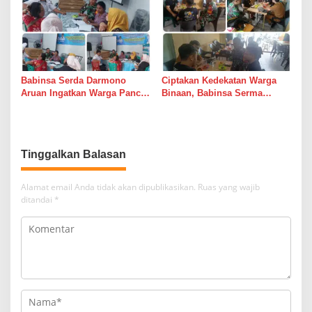
Langkah Mitigasi
Babinsa Serda Darmono
Ciptakan Kedekatan Warga
Aruan Ingatkan Warga Pancur
Binaan, Babinsa Serma
Batu Tingkatkan
Bambang K Laksanakan
Kewaspadaan Banjir dan
Komsos di Medan Sunggal
Longsor
Tinggalkan Balasan
Alamat email Anda tidak akan dipublikasikan.
Ruas yang wajib
ditandai
*