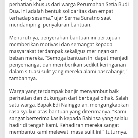
n
perhatian khusus dari warga Perumahan Setia Budi
t
Dua. Ini adalah bentuk solidaritas dan empati
u
terhadap sesama,” ujar Serma Suratno saat
a
mendampingi penyaluran bantuan.
n
k
e
Menurutnya, penyerahan bantuan ini bertujuan
p
memberikan motivasi dan semangat kepada
a
masyarakat terdampak sekaligus meringankan
d
beban mereka. “Semoga bantuan ini dapat menjadi
a
penyemangat dan memberikan sedikit keringanan
K
o
dalam situasi sulit yang mereka alami pascabanjir,”
r
tambahnya.
b
a
Warga yang terdampak banjir menyambut baik
n
perhatian dan dukungan dari berbagai pihak. Salah
B
a
satu warga, Bapak Edi Nainggolan, mengungkapkan
n
rasa syukur atas bantuan yang diterimanya. “Kami
j
sangat berterima kasih kepada Babinsa yang selalu
i
hadir di tengah kami. Kehadiran mereka sangat
r
d
membantu kami melewati masa sulit ini,” tuturnya.
i