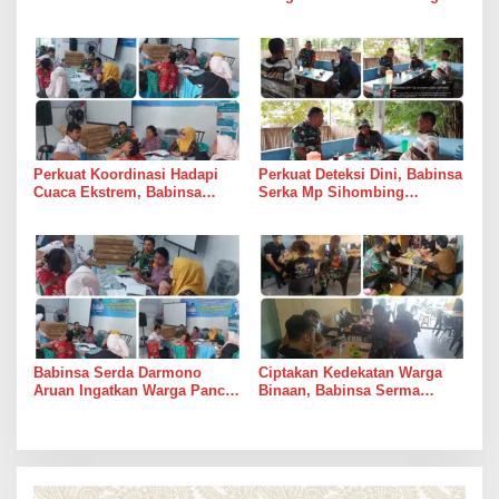
Bersinergi Awasi Dua Gudang
Bulog di Medan Timur
Bulog di Medan Timur
Perkuat Koordinasi Hadapi
Perkuat Deteksi Dini, Babinsa
Cuaca Ekstrem, Babinsa
Serka Mp Sihombing
Serda Darmono Ajak
Laksanakan Komsos di
Perangkat Desa Siapkan
Warung Kopi Deli Tua Barat
Langkah Mitigasi
Babinsa Serda Darmono
Ciptakan Kedekatan Warga
Aruan Ingatkan Warga Pancur
Binaan, Babinsa Serma
Batu Tingkatkan
Bambang K Laksanakan
Kewaspadaan Banjir dan
Komsos di Medan Sunggal
Longsor