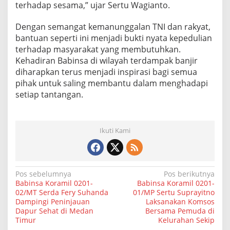
terhadap sesama,” ujar Sertu Wagianto.
Dengan semangat kemanunggalan TNI dan rakyat,
bantuan seperti ini menjadi bukti nyata kepedulian
terhadap masyarakat yang membutuhkan.
Kehadiran Babinsa di wilayah terdampak banjir
diharapkan terus menjadi inspirasi bagi semua
pihak untuk saling membantu dalam menghadapi
setiap tantangan.
Ikuti Kami
N
Pos sebelumnya
Pos berikutnya
Babinsa Koramil 0201-
Babinsa Koramil 0201-
a
02/MT Serda Fery Suhanda
01/MP Sertu Suprayitno
Dampingi Peninjauan
Laksanakan Komsos
v
Dapur Sehat di Medan
Bersama Pemuda di
i
Timur
Kelurahan Sekip