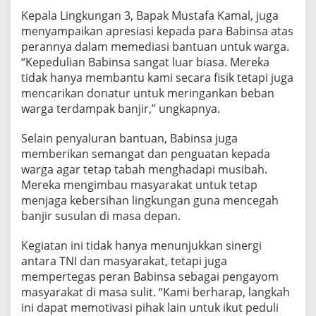
K
Kepala Lingkungan 3, Bapak Mustafa Kamal, juga
e
menyampaikan apresiasi kepada para Babinsa atas
l
perannya dalam memediasi bantuan untuk warga.
u
r
“Kepedulian Babinsa sangat luar biasa. Mereka
a
tidak hanya membantu kami secara fisik tetapi juga
h
mencarikan donatur untuk meringankan beban
a
warga terdampak banjir,” ungkapnya.
n
T
a
Selain penyaluran bantuan, Babinsa juga
n
memberikan semangat dan penguatan kepada
j
warga agar tetap tabah menghadapi musibah.
u
Mereka mengimbau masyarakat untuk tetap
n
menjaga kebersihan lingkungan guna mencegah
g
S
banjir susulan di masa depan.
e
l
Kegiatan ini tidak hanya menunjukkan sinergi
a
antara TNI dan masyarakat, tetapi juga
m
mempertegas peran Babinsa sebagai pengayom
a
t
masyarakat di masa sulit. “Kami berharap, langkah
ini dapat memotivasi pihak lain untuk ikut peduli