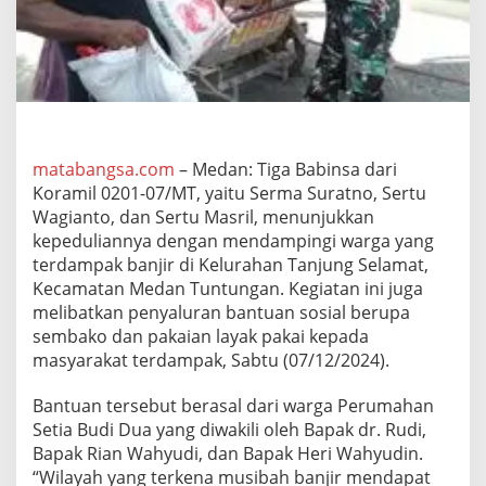
0
7
/
M
T
D
a
m
p
matabangsa.com
– Medan: Tiga Babinsa dari
i
Koramil 0201-07/MT, yaitu Serma Suratno, Sertu
n
Wagianto, dan Sertu Masril, menunjukkan
g
kepeduliannya dengan mendampingi warga yang
i
terdampak banjir di Kelurahan Tanjung Selamat,
P
e
Kecamatan Medan Tuntungan. Kegiatan ini juga
n
melibatkan penyaluran bantuan sosial berupa
y
sembako dan pakaian layak pakai kepada
a
masyarakat terdampak, Sabtu (07/12/2024).
l
u
r
Bantuan tersebut berasal dari warga Perumahan
a
Setia Budi Dua yang diwakili oleh Bapak dr. Rudi,
n
Bapak Rian Wahyudi, dan Bapak Heri Wahyudin.
B
“Wilayah yang terkena musibah banjir mendapat
a