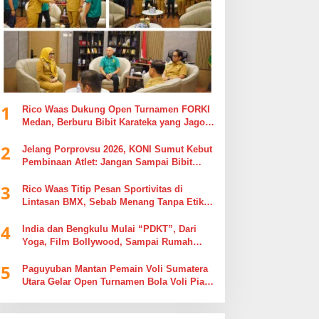
1
Rico Waas Dukung Open Turnamen FORKI
Medan, Berburu Bibit Karateka yang Jago
di Arena, Bukan Jago Berdebat di Kolom
2
Komentar
Jelang Porprovsu 2026, KONI Sumut Kebut
Pembinaan Atlet: Jangan Sampai Bibit
Emas Pindah Jersey
3
Rico Waas Titip Pesan Sportivitas di
Lintasan BMX, Sebab Menang Tanpa Etika
Tak Ada Gunanya
4
India dan Bengkulu Mulai “PDKT”, Dari
Yoga, Film Bollywood, Sampai Rumah
Sakit
5
Paguyuban Mantan Pemain Voli Sumatera
Utara Gelar Open Turnamen Bola Voli Piala
Dandenpom I/5 Cup Putra Putri