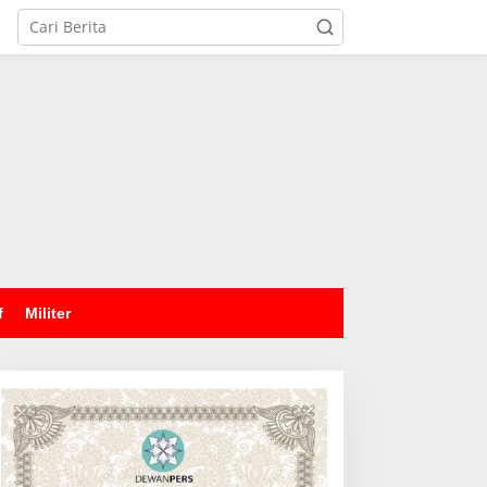
tutup
f
Militer