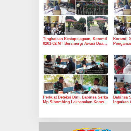
Tingkatkan Kesiapsiagaan, Koramil
Koramil 0
0201-02/MT Bersinergi Awasi Dua
Pengaman
Gudang Bulog di Medan Timur
Medan Ti
Perkuat Deteksi Dini, Babinsa Serka
Babinsa 
Mp Sihombing Laksanakan Komsos
Ingatkan 
di Warung Kopi Deli Tua Barat
Tingkatk
dan Long