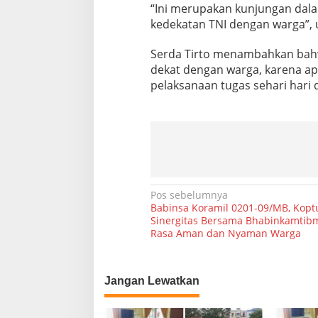
“Ini merupakan kunjungan dal
W
a
kedekatan TNI dengan warga”, u
r
g
Serda Tirto menambahkan bahw
a
dekat dengan warga, karena a
pelaksanaan tugas sehari hari 
N
Pos sebelumnya
Babinsa Koramil 0201-09/MB, Kopt
a
Sinergitas Bersama Bhabinkamtibm
Rasa Aman dan Nyaman Warga
v
i
g
Jangan Lewatkan
a