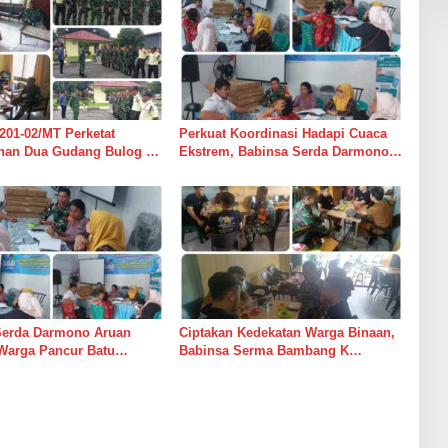
201-02/MT Perketat
Perkuat Koordinasi Hadapi Cuaca
an Dua Gudang Bulog di
Ekstrem, Babinsa Serda Darmono
mur
Ajak Perangkat Desa Siapkan
Langkah Mitigasi
Serda Darmono Aruan
Ciptakan Kedekatan Warga Binaan,
Warga Pancur Batu
Babinsa Serma Bambang K
an Kewaspadaan Banjir
Laksanakan Komsos di Medan
sor
Sunggal