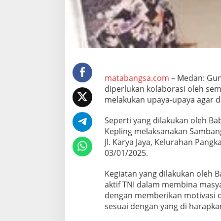
a
K
e
p
l
i
n
g
B
matabangsa.com
– Medan: Gun
e
diperlukan kolaborasi oleh sem
r
melakukan upaya-upaya agar 
k
u
Seperti yang dilakukan oleh Ba
n
j
Kepling melaksanakan Sambang
u
Jl. Karya Jaya, Kelurahan Pan
n
03/01/2025.
g
K
Kegiatan yang dilakukan oleh 
e
R
aktif TNI dalam membina masy
u
dengan memberikan motivasi da
m
sesuai dengan yang di harapka
a
h