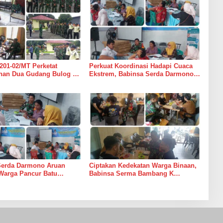
201-02/MT Perketat
Perkuat Koordinasi Hadapi Cuaca
an Dua Gudang Bulog di
Ekstrem, Babinsa Serda Darmono
mur
Ajak Perangkat Desa Siapkan
Langkah Mitigasi
Serda Darmono Aruan
Ciptakan Kedekatan Warga Binaan,
Warga Pancur Batu
Babinsa Serma Bambang K
an Kewaspadaan Banjir
Laksanakan Komsos di Medan
sor
Sunggal