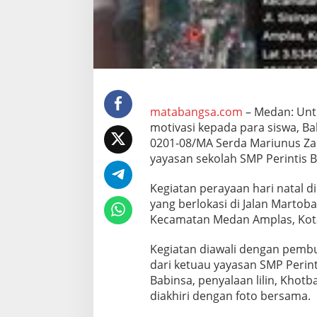
P
e
r
a
y
a
a
n
H
matabangsa.com
– Medan: Unt
a
motivasi kepada para siswa, B
r
0201-08/MA Serda Mariunus Za
i
yayasan sekolah SMP Perintis 
N
a
t
Kegiatan perayaan hari natal 
a
yang berlokasi di Jalan Martoba
l
Kecamatan Medan Amplas, Kota
D
i
Kegiatan diawali dengan pemb
S
e
dari ketuau yayasan SMP Perin
k
Babinsa, penyalaan lilin, Khot
o
diakhiri dengan foto bersama.
l
a