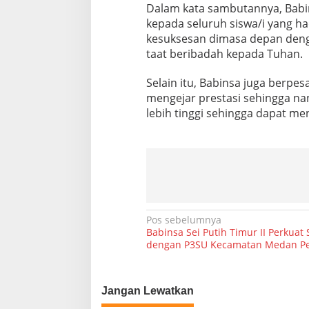
Dalam kata sambutannya, Bab
h
W
kepada seluruh siswa/i yang ha
i
kesuksesan dimasa depan dengan
l
taat beribadah kepada Tuhan.
a
y
Selain itu, Babinsa juga berpe
a
h
mengejar prestasi sehingga na
B
lebih tinggi sehingga dapat me
i
n
a
a
n
N
Pos sebelumnya
Babinsa Sei Putih Timur II Perkuat 
a
dengan P3SU Kecamatan Medan Pe
v
i
Jangan Lewatkan
g