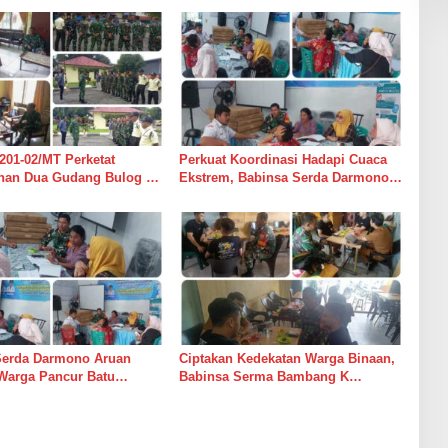
201-02/MT Perketat
Perkuat Koordinasi Hadapi Cuaca
an Dua Gudang Bulog di
Ekstrem, Babinsa Serda Darmono
mur
Ajak Perangkat Desa Siapkan
Langkah Mitigasi
Serda Darmono Aruan
Ciptakan Kedekatan Warga Binaan,
Warga Pancur Batu
Babinsa Serma Bambang K
an Kewaspadaan Banjir
Laksanakan Komsos di Medan
sor
Sunggal