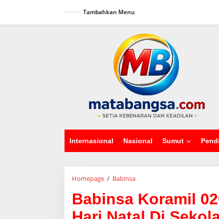
L
Tambahkan Menu
e
w
a
tutup
t
i
k
e
k
o
n
t
e
n
Internasional
Nasional
Sumut
Pend
Homepage
/
Babinsa
B
a
Babinsa Koramil 02
b
i
Hari Natal Di Seko
n