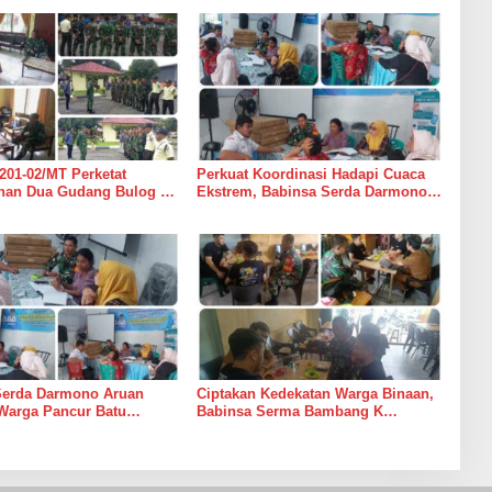
201-02/MT Perketat
Perkuat Koordinasi Hadapi Cuaca
an Dua Gudang Bulog di
Ekstrem, Babinsa Serda Darmono
mur
Ajak Perangkat Desa Siapkan
Langkah Mitigasi
Serda Darmono Aruan
Ciptakan Kedekatan Warga Binaan,
Warga Pancur Batu
Babinsa Serma Bambang K
an Kewaspadaan Banjir
Laksanakan Komsos di Medan
sor
Sunggal