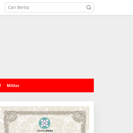
tutup
f
Militer