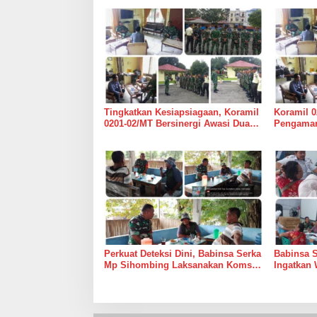
Tingkatkan Kesiapsiagaan, Koramil
Koramil 0
0201-02/MT Bersinergi Awasi Dua
Pengaman
Gudang Bulog di Medan Timur
Medan Ti
Perkuat Deteksi Dini, Babinsa Serka
Babinsa 
Mp Sihombing Laksanakan Komsos
Ingatkan 
di Warung Kopi Deli Tua Barat
Tingkatk
dan Long