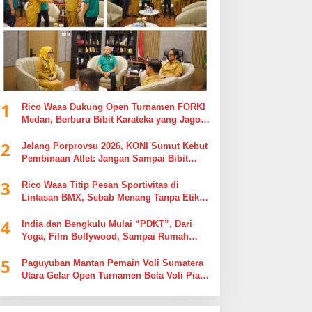
1
Rico Waas Dukung Open Turnamen FORKI
Medan, Berburu Bibit Karateka yang Jago
di Arena, Bukan Jago Berdebat di Kolom
2
Komentar
Jelang Porprovsu 2026, KONI Sumut Kebut
Pembinaan Atlet: Jangan Sampai Bibit
Emas Pindah Jersey
3
Rico Waas Titip Pesan Sportivitas di
Lintasan BMX, Sebab Menang Tanpa Etika
Tak Ada Gunanya
4
India dan Bengkulu Mulai “PDKT”, Dari
Yoga, Film Bollywood, Sampai Rumah
Sakit
5
Paguyuban Mantan Pemain Voli Sumatera
Utara Gelar Open Turnamen Bola Voli Piala
Dandenpom I/5 Cup Putra Putri