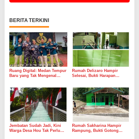
BERITA TERKINI
Ruang Digital: Medan Tempur
Rumah Delizaro Hampir
Baru yang Tak Mengenal
Selesai, Bukti Harapan
Gencatan Senjata
Kadang Datang Bersama
Suara Palu dan Semen
Jembatan Sudah Jadi, Kini
Rumah Sakharina Hampir
Warga Desa Hou Tak Perlu
Rampung, Bukti Gotong
Lagi Bertaruh dengan Arus
Royong Masih Lebih Cepat