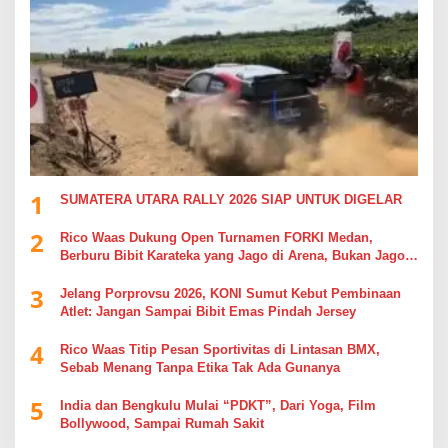
1
SUMATERA UTARA RALLY 2026 SIAP UNTUK DIGELAR
2
Rico Waas Dukung Open Turnamen FORKI Medan,
Berburu Bibit Karateka yang Jago di Arena, Bukan Jago
Berdebat di Kolom Komentar
3
Jelang Porprovsu 2026, KONI Sumut Kebut Pembinaan
Atlet: Jangan Sampai Bibit Emas Pindah Jersey
4
Rico Waas Titip Pesan Sportivitas di Lintasan BMX,
Sebab Menang Tanpa Etika Tak Ada Gunanya
5
India dan Bengkulu Mulai “PDKT”, Dari Yoga, Film
Bollywood, Sampai Rumah Sakit