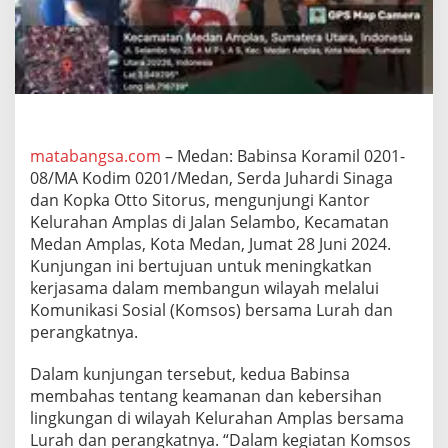
0
8
/
M
A
T
i
n
g
matabangsa.com
– Medan: Babinsa Koramil 0201-
k
08/MA Kodim 0201/Medan, Serda Juhardi Sinaga
a
dan Kopka Otto Sitorus, mengunjungi Kantor
t
Kelurahan Amplas di Jalan Selambo, Kecamatan
k
Medan Amplas, Kota Medan, Jumat 28 Juni 2024.
a
n
Kunjungan ini bertujuan untuk meningkatkan
K
kerjasama dalam membangun wilayah melalui
e
Komunikasi Sosial (Komsos) bersama Lurah dan
r
perangkatnya.
j
a
s
Dalam kunjungan tersebut, kedua Babinsa
a
membahas tentang keamanan dan kebersihan
m
lingkungan di wilayah Kelurahan Amplas bersama
a
Lurah dan perangkatnya. “Dalam kegiatan Komsos
d