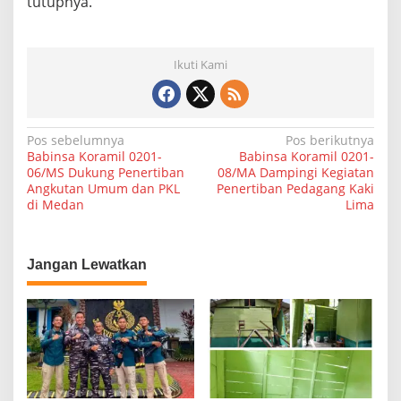
tutupnya.
u
i
K
o
Ikuti Kami
m
s
o
s
N
Pos sebelumnya
Pos berikutnya
Babinsa Koramil 0201-
Babinsa Koramil 0201-
a
06/MS Dukung Penertiban
08/MA Dampingi Kegiatan
Angkutan Umum dan PKL
Penertiban Pedagang Kaki
v
di Medan
Lima
i
g
a
Jangan Lewatkan
s
i
p
o
s