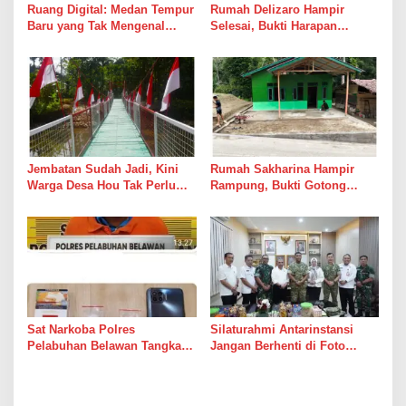
Ruang Digital: Medan Tempur
Rumah Delizaro Hampir
Baru yang Tak Mengenal
Selesai, Bukti Harapan
Gencatan Senjata
Kadang Datang Bersama
Suara Palu dan Semen
Jembatan Sudah Jadi, Kini
Rumah Sakharina Hampir
Warga Desa Hou Tak Perlu
Rampung, Bukti Gotong
Lagi Bertaruh dengan Arus
Royong Masih Lebih Cepat
Sungai
dari Janji Banyak Orang
Sat Narkoba Polres
Silaturahmi Antarinstansi
Pelabuhan Belawan Tangkap
Jangan Berhenti di Foto
Pengedar Sabu di Belawan I
Bersama