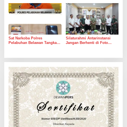
Sungai
dari Janji Banyak Orang
Sat Narkoba Polres
Silaturahmi Antarinstansi
Pelabuhan Belawan Tangkap
Jangan Berhenti di Foto
Pengedar Sabu di Belawan I
Bersama