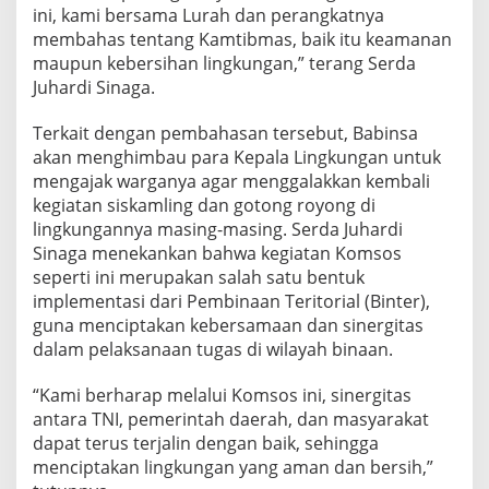
e
ini, kami bersama Lurah dan perangkatnya
n
membahas tentang Kamtibmas, baik itu keamanan
g
maupun kebersihan lingkungan,” terang Serda
a
Juhardi Sinaga.
n
K
e
Terkait dengan pembahasan tersebut, Babinsa
l
akan menghimbau para Kepala Lingkungan untuk
u
mengajak warganya agar menggalakkan kembali
r
kegiatan siskamling dan gotong royong di
a
lingkungannya masing-masing. Serda Juhardi
h
a
Sinaga menekankan bahwa kegiatan Komsos
n
seperti ini merupakan salah satu bentuk
A
implementasi dari Pembinaan Teritorial (Binter),
m
guna menciptakan kebersamaan dan sinergitas
p
l
dalam pelaksanaan tugas di wilayah binaan.
a
s
“Kami berharap melalui Komsos ini, sinergitas
m
antara TNI, pemerintah daerah, dan masyarakat
e
dapat terus terjalin dengan baik, sehingga
l
a
menciptakan lingkungan yang aman dan bersih,”
l