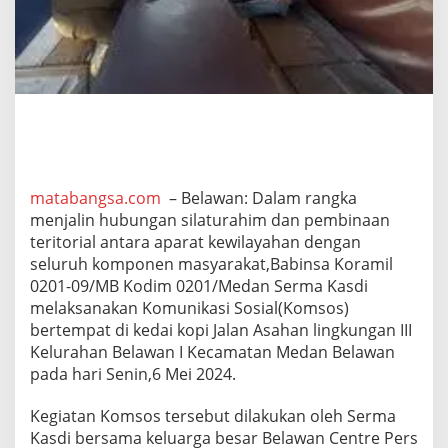
0
9
/
M
B
K
o
m
s
o
s
matabangsa.com
– Belawan: Dalam rangka
B
menjalin hubungan silaturahim dan pembinaan
e
teritorial antara aparat kewilayahan dengan
r
s
seluruh komponen masyarakat,Babinsa Koramil
a
0201-09/MB Kodim 0201/Medan Serma Kasdi
m
melaksanakan Komunikasi Sosial(Komsos)
a
bertempat di kedai kopi Jalan Asahan lingkungan III
K
Kelurahan Belawan I Kecamatan Medan Belawan
e
l
pada hari Senin,6 Mei 2024.
u
a
Kegiatan Komsos tersebut dilakukan oleh Serma
r
Kasdi bersama keluarga besar Belawan Centre Pers
g