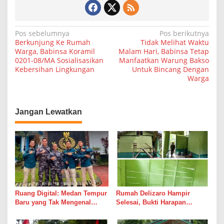
N
Pos sebelumnya
Pos berikutnya
Berkunjung Ke Rumah
Tidak Melihat Waktu
a
Warga, Babinsa Koramil
Malam Hari, Babinsa Tetap
0201-08/MA Sosialisasikan
Manfaatkan Warung Bakso
v
Kebersihan Lingkungan
Untuk Bincang Dengan
i
Warga
g
a
Jangan Lewatkan
s
i
p
o
s
Ruang Digital: Medan Tempur
Rumah Delizaro Hampir
Baru yang Tak Mengenal
Selesai, Bukti Harapan
Gencatan Senjata
Kadang Datang Bersama
Suara Palu dan Semen