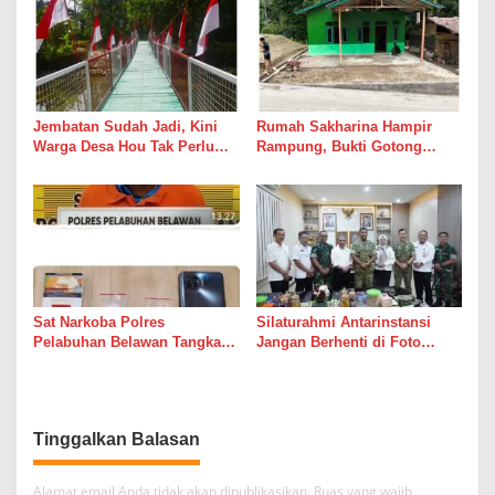
Jembatan Sudah Jadi, Kini
Rumah Sakharina Hampir
Warga Desa Hou Tak Perlu
Rampung, Bukti Gotong
Lagi Bertaruh dengan Arus
Royong Masih Lebih Cepat
Sungai
dari Janji Banyak Orang
Sat Narkoba Polres
Silaturahmi Antarinstansi
Pelabuhan Belawan Tangkap
Jangan Berhenti di Foto
Pengedar Sabu di Belawan I
Bersama
Tinggalkan Balasan
Alamat email Anda tidak akan dipublikasikan.
Ruas yang wajib