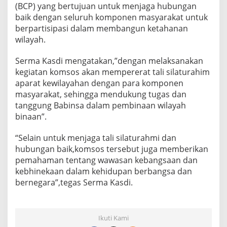
(BCP) yang bertujuan untuk menjaga hubungan
a
B
baik dengan seluruh komponen masyarakat untuk
e
berpartisipasi dalam membangun ketahanan
s
wilayah.
a
r
Serma Kasdi mengatakan,”dengan melaksanakan
B
e
kegiatan komsos akan mempererat tali silaturahim
l
aparat kewilayahan dengan para komponen
a
masyarakat, sehingga mendukung tugas dan
w
tanggung Babinsa dalam pembinaan wilayah
a
n
binaan”.
C
e
“Selain untuk menjaga tali silaturahmi dan
n
hubungan baik,komsos tersebut juga memberikan
t
pemahaman tentang wawasan kebangsaan dan
r
e
kebhinekaan dalam kehidupan berbangsa dan
P
bernegara”,tegas Serma Kasdi.
e
r
s
Ikuti Kami