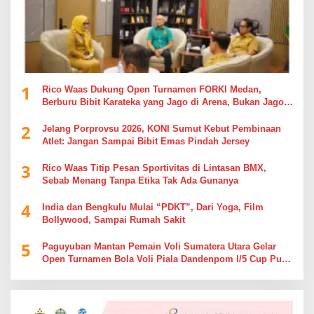
1
Rico Waas Dukung Open Turnamen FORKI Medan,
Berburu Bibit Karateka yang Jago di Arena, Bukan Jago
Berdebat di Kolom Komentar
2
Jelang Porprovsu 2026, KONI Sumut Kebut Pembinaan
Atlet: Jangan Sampai Bibit Emas Pindah Jersey
3
Rico Waas Titip Pesan Sportivitas di Lintasan BMX,
Sebab Menang Tanpa Etika Tak Ada Gunanya
4
India dan Bengkulu Mulai “PDKT”, Dari Yoga, Film
Bollywood, Sampai Rumah Sakit
5
Paguyuban Mantan Pemain Voli Sumatera Utara Gelar
Open Turnamen Bola Voli Piala Dandenpom I/5 Cup Putra
Putri