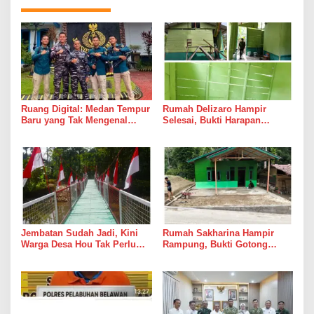
Ruang Digital: Medan Tempur
Rumah Delizaro Hampir
Baru yang Tak Mengenal
Selesai, Bukti Harapan
Gencatan Senjata
Kadang Datang Bersama
Suara Palu dan Semen
Jembatan Sudah Jadi, Kini
Rumah Sakharina Hampir
Warga Desa Hou Tak Perlu
Rampung, Bukti Gotong
Lagi Bertaruh dengan Arus
Royong Masih Lebih Cepat
Sungai
dari Janji Banyak Orang