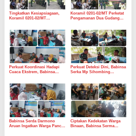
Tingkatkan Kesiapsiagaan,
Koramil 0201-02/MT Perketat
Koramil 0201-02/MT
Pengamanan Dua Gudang
Bersinergi Awasi Dua Gudang
Bulog di Medan Timur
Bulog di Medan Timur
Perkuat Koordinasi Hadapi
Perkuat Deteksi Dini, Babinsa
Cuaca Ekstrem, Babinsa
Serka Mp Sihombing
Serda Darmono Ajak
Laksanakan Komsos di
Perangkat Desa Siapkan
Warung Kopi Deli Tua Barat
Langkah Mitigasi
Babinsa Serda Darmono
Ciptakan Kedekatan Warga
Aruan Ingatkan Warga Pancur
Binaan, Babinsa Serma
Batu Tingkatkan
Bambang K Laksanakan
Kewaspadaan Banjir dan
Komsos di Medan Sunggal