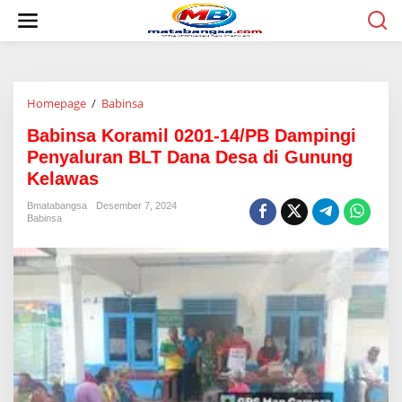
L
e
w
a
t
i
Homepage
/
Babinsa
B
k
a
e
Babinsa Koramil 0201-14/PB Dampingi
b
k
i
o
Penyaluran BLT Dana Desa di Gunung
n
n
Kelawas
s
t
a
e
Bmatabangsa
Desember 7, 2024
K
n
Babinsa
o
r
a
m
i
l
0
2
0
1
-