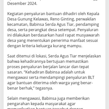
T
Desember 2024.
D
a
Kegiatan penyaluran bantuan dihadiri oleh Kepala
n
Desa Gunung Kelawas, Reno Ginting, perwakilan
a
kecamatan, Babinsa Serda Agus Tiar, pendamping
D
e
desa, serta perangkat desa setempat. Penyaluran
s
ini dilakukan berdasarkan hasil rapat musyawarah
a
desa yang menentukan penerima manfaat sesuai
d
dengan kriteria keluarga kurang mampu.
i
G
u
Saat ditemui di lokasi, Serda Agus Tiar menjelaskan
n
bahwa kehadirannya bertujuan memastikan
u
proses penyaluran berjalan lancar dan tepat
n
sasaran. “Kehadiran Babinsa adalah untuk
g
mengawasi serta mendampingi penyaluran BLT
K
e
agar bantuan diterima oleh warga yang benar-
l
benar berhak,” tegasnya.
a
w
Selain mengawasi, Babinsa juga memberikan
a
pengarahan kepada masyarakat agar
s