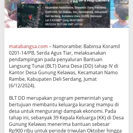
1
4
/
P
B
D
a
m
p
matabangsa.com
– Namorambe: Babinsa Koramil
i
0201-14/PB, Serda Agus Tiar, melaksanakan
n
pendampingan pada penyaluran Bantuan
g
Langsung Tunai (BLT) Dana Desa (DD) tahap IV di
i
Kantor Desa Gunung Kelawas, Kecamatan Namo
P
e
Rambe, Kabupaten Deli Serdang, Jumat
n
(6/12/2024).
y
a
BLT DD merupakan program pemerintah yang
l
bertujuan membantu keluarga kurang mampu di
u
r
desa untuk mengurangi dampak ekonomi. Pada
a
tahap ini, sebanyak 39 Kepala Keluarga (KK) di Desa
n
Gunung Kelawas menerima bantuan sebesar
B
Rp900 ribu untuk periode triwulan Oktober hingga
L