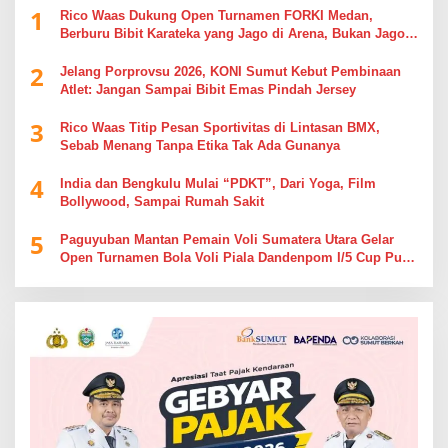
1
Rico Waas Dukung Open Turnamen FORKI Medan,
Berburu Bibit Karateka yang Jago di Arena, Bukan Jago
Berdebat di Kolom Komentar
2
Jelang Porprovsu 2026, KONI Sumut Kebut Pembinaan
Atlet: Jangan Sampai Bibit Emas Pindah Jersey
3
Rico Waas Titip Pesan Sportivitas di Lintasan BMX,
Sebab Menang Tanpa Etika Tak Ada Gunanya
4
India dan Bengkulu Mulai “PDKT”, Dari Yoga, Film
Bollywood, Sampai Rumah Sakit
5
Paguyuban Mantan Pemain Voli Sumatera Utara Gelar
Open Turnamen Bola Voli Piala Dandenpom I/5 Cup Putra
Putri