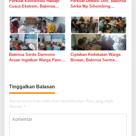
Perkuat Koordinasi Hadapi
Perkuat Deteksi Dini, Babinsa
Cuaca Ekstrem, Babinsa
Serka Mp Sihombing
Serda Darmono Ajak
Laksanakan Komsos di
Perangkat Desa Siapkan
Warung Kopi Deli Tua Barat
Langkah Mitigasi
Babinsa Serda Darmono
Ciptakan Kedekatan Warga
Aruan Ingatkan Warga Pancur
Binaan, Babinsa Serma
Batu Tingkatkan
Bambang K Laksanakan
Kewaspadaan Banjir dan
Komsos di Medan Sunggal
Longsor
Tinggalkan Balasan
Alamat email Anda tidak akan dipublikasikan.
Ruas yang wajib
ditandai
*