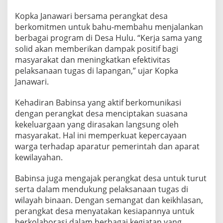
A
p
Kopka Janawari bersama perangkat desa
a
berkomitmen untuk bahu-membahu menjalankan
r
berbagai program di Desa Hulu. “Kerja sama yang
a
solid akan memberikan dampak positif bagi
t
masyarakat dan meningkatkan efektivitas
u
r
pelaksanaan tugas di lapangan,” ujar Kopka
D
Janawari.
e
s
Kehadiran Babinsa yang aktif berkomunikasi
a
dengan perangkat desa menciptakan suasana
H
u
kekeluargaan yang dirasakan langsung oleh
l
masyarakat. Hal ini memperkuat kepercayaan
u
warga terhadap aparatur pemerintah dan aparat
kewilayahan.
Babinsa juga mengajak perangkat desa untuk turut
serta dalam mendukung pelaksanaan tugas di
wilayah binaan. Dengan semangat dan keikhlasan,
perangkat desa menyatakan kesiapannya untuk
berkolaborasi dalam berbagai kegiatan yang