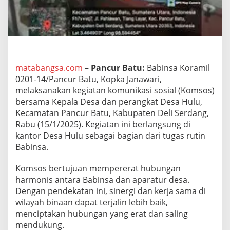
1
4
/
P
B
P
e
matabangsa.com
–
Pancur Batu:
Babinsa Koramil
r
0201-14/Pancur Batu, Kopka Janawari,
k
u
melaksanakan kegiatan komunikasi sosial (Komsos)
a
bersama Kepala Desa dan perangkat Desa Hulu,
t
Kecamatan Pancur Batu, Kabupaten Deli Serdang,
S
Rabu (15/1/2025). Kegiatan ini berlangsung di
i
n
kantor Desa Hulu sebagai bagian dari tugas rutin
e
Babinsa.
r
g
Komsos bertujuan mempererat hubungan
i
harmonis antara Babinsa dan aparatur desa.
d
e
Dengan pendekatan ini, sinergi dan kerja sama di
n
wilayah binaan dapat terjalin lebih baik,
g
menciptakan hubungan yang erat dan saling
a
mendukung.
n