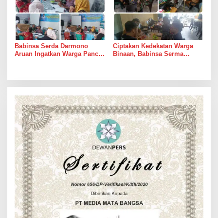
Babinsa Serda Darmono
Ciptakan Kedekatan Warga
Aruan Ingatkan Warga Pancur
Binaan, Babinsa Serma
Batu Tingkatkan
Bambang K Laksanakan
Kewaspadaan Banjir dan
Komsos di Medan Sunggal
Longsor