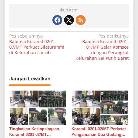
Ikuti Kami
N
Pos sebelumnya
Pos berikutnya
Babinsa Koramil 0201-
Babinsa Koramil 0201-
a
07/MT Perkuat Silaturahmi
01/MP Gelar Komsos
di Kelurahan Laucih
dengan Perangkat
v
Kelurahan Sei Putih Barat
i
g
a
Jangan Lewatkan
s
i
p
o
s
Tingkatkan Kesiapsiagaan,
Koramil 0201-02/MT Perketat
Koramil 0201-02/MT
Pengamanan Dua Gudang