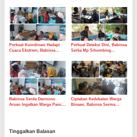
Bersinergi Awasi Dua Gudang
Bulog di Medan Timur
Bulog di Medan Timur
Perkuat Koordinasi Hadapi
Perkuat Deteksi Dini, Babinsa
Cuaca Ekstrem, Babinsa
Serka Mp Sihombing
Serda Darmono Ajak
Laksanakan Komsos di
Perangkat Desa Siapkan
Warung Kopi Deli Tua Barat
Langkah Mitigasi
Babinsa Serda Darmono
Ciptakan Kedekatan Warga
Aruan Ingatkan Warga Pancur
Binaan, Babinsa Serma
Batu Tingkatkan
Bambang K Laksanakan
Kewaspadaan Banjir dan
Komsos di Medan Sunggal
Longsor
Tinggalkan Balasan