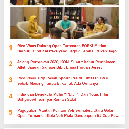
1
Rico Waas Dukung Open Turnamen FORKI Medan,
Berburu Bibit Karateka yang Jago di Arena, Bukan Jago
Berdebat di Kolom Komentar
2
Jelang Porprovsu 2026, KONI Sumut Kebut Pembinaan
Atlet: Jangan Sampai Bibit Emas Pindah Jersey
3
Rico Waas Titip Pesan Sportivitas di Lintasan BMX,
Sebab Menang Tanpa Etika Tak Ada Gunanya
4
India dan Bengkulu Mulai “PDKT”, Dari Yoga, Film
Bollywood, Sampai Rumah Sakit
5
Paguyuban Mantan Pemain Voli Sumatera Utara Gelar
Open Turnamen Bola Voli Piala Dandenpom I/5 Cup Putra
Putri