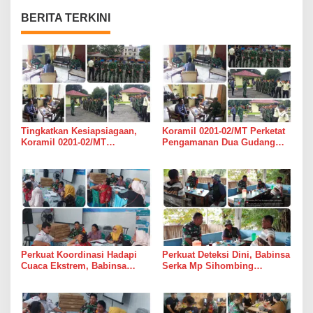
BERITA TERKINI
Tingkatkan Kesiapsiagaan,
Koramil 0201-02/MT Perketat
Koramil 0201-02/MT
Pengamanan Dua Gudang
Bersinergi Awasi Dua Gudang
Bulog di Medan Timur
Bulog di Medan Timur
Perkuat Koordinasi Hadapi
Perkuat Deteksi Dini, Babinsa
Cuaca Ekstrem, Babinsa
Serka Mp Sihombing
Serda Darmono Ajak
Laksanakan Komsos di
Perangkat Desa Siapkan
Warung Kopi Deli Tua Barat
Langkah Mitigasi