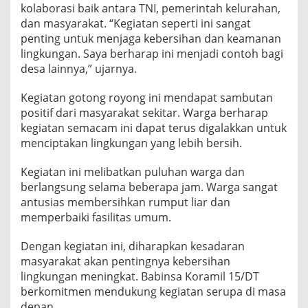
kolaborasi baik antara TNI, pemerintah kelurahan,
n
B
dan masyarakat. “Kegiatan seperti ini sangat
a
penting untuk menjaga kebersihan dan keamanan
h
lingkungan. Saya berharap ini menjadi contoh bagi
u
desa lainnya,” ujarnya.
J
a
l
Kegiatan gotong royong ini mendapat sambutan
a
positif dari masyarakat sekitar. Warga berharap
n
kegiatan semacam ini dapat terus digalakkan untuk
d
menciptakan lingkungan yang lebih bersih.
i
D
e
Kegiatan ini melibatkan puluhan warga dan
l
berlangsung selama beberapa jam. Warga sangat
i
antusias membersihkan rumput liar dan
S
memperbaiki fasilitas umum.
e
r
d
Dengan kegiatan ini, diharapkan kesadaran
a
masyarakat akan pentingnya kebersihan
n
lingkungan meningkat. Babinsa Koramil 15/DT
g
berkomitmen mendukung kegiatan serupa di masa
depan.