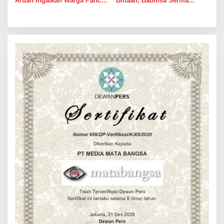
Aruan Ingatkan Warga Pancur
Binaan, Babinsa Serma
Batu Tingkatkan
Bambang K Laksanakan
Kewaspadaan Banjir dan
Komsos di Medan Sunggal
Longsor