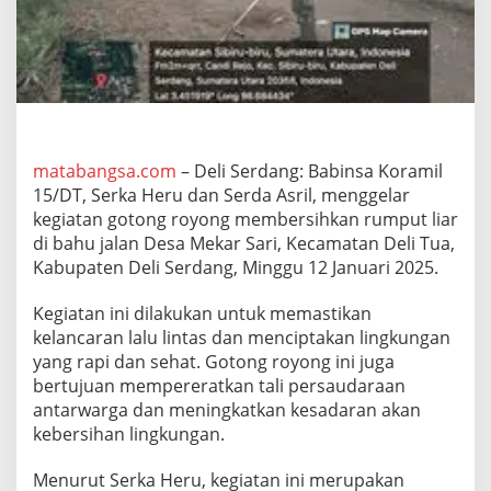
G
e
l
a
r
G
o
t
o
matabangsa.com
– Deli Serdang: Babinsa Koramil
n
15/DT, Serka Heru dan Serda Asril, menggelar
g
kegiatan gotong royong membersihkan rumput liar
R
di bahu jalan Desa Mekar Sari, Kecamatan Deli Tua,
o
Kabupaten Deli Serdang, Minggu 12 Januari 2025.
y
o
n
Kegiatan ini dilakukan untuk memastikan
g
kelancaran lalu lintas dan menciptakan lingkungan
B
yang rapi dan sehat. Gotong royong ini juga
e
bertujuan mempereratkan tali persaudaraan
r
s
antarwarga dan meningkatkan kesadaran akan
i
kebersihan lingkungan.
h
k
Menurut Serka Heru, kegiatan ini merupakan
a