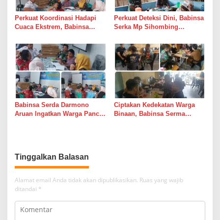
Perkuat Koordinasi Hadapi
Perkuat Deteksi Dini, Babinsa
Cuaca Ekstrem, Babinsa
Serka Mp Sihombing
Serda Darmono Ajak
Laksanakan Komsos di
Perangkat Desa Siapkan
Warung Kopi Deli Tua Barat
Langkah Mitigasi
Babinsa Serda Darmono
Ciptakan Kedekatan Warga
Aruan Ingatkan Warga Pancur
Binaan, Babinsa Serma
Batu Tingkatkan
Bambang K Laksanakan
Kewaspadaan Banjir dan
Komsos di Medan Sunggal
Longsor
Tinggalkan Balasan
Alamat email Anda tidak akan dipublikasikan.
Ruas yang wajib
ditandai
*