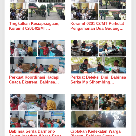
Tingkatkan Kesiapsiagaan,
Koramil 0201-02/MT Perketat
Koramil 0201-02/MT
Pengamanan Dua Gudang
Bersinergi Awasi Dua Gudang
Bulog di Medan Timur
Bulog di Medan Timur
Perkuat Koordinasi Hadapi
Perkuat Deteksi Dini, Babinsa
Cuaca Ekstrem, Babinsa
Serka Mp Sihombing
Serda Darmono Ajak
Laksanakan Komsos di
Perangkat Desa Siapkan
Warung Kopi Deli Tua Barat
Langkah Mitigasi
Babinsa Serda Darmono
Ciptakan Kedekatan Warga