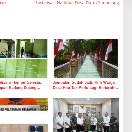
Dan
Sosialisasi Narkoba Desa Durin Simbelang
izaro Hampir Selesai,
Jembatan Sudah Jadi, Kini Warga
rapan Kadang Datang
Desa Hou Tak Perlu Lagi Bertaruh
Suara Palu dan Semen
dengan Arus Sungai