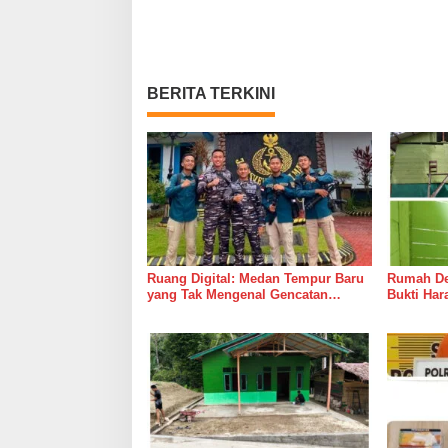
BERITA TERKINI
Ruang Digital: Medan Tempur Baru
Rumah Del
yang Tak Mengenal Gencatan
Bukti Ha
Senjata
Bersama 