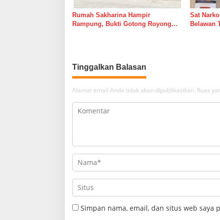
Rumah Sakharina Hampir
Sat Narko
Rampung, Bukti Gotong Royong
Belawan 
Masih Lebih Cepat dari Janji
Belawan I
Banyak Orang
Tinggalkan Balasan
Alamat email Anda tidak akan dipublikasikan.
Ruas yan
Simpan nama, email, dan situs web saya 