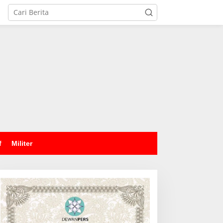
tutup
f
Militer