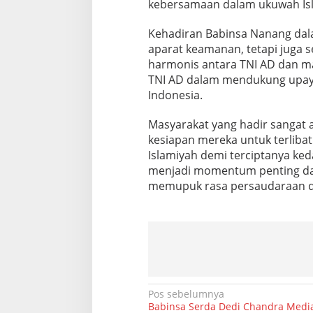
kebersamaan dalam ukuwah Isla
g
a
Kehadiran Babinsa Nanang dala
M
u
aparat keamanan, tetapi juga
s
harmonis antara TNI AD dan m
h
TNI AD dalam mendukung upay
o
Indonesia.
l
a
A
Masyarakat yang hadir sangat 
l
kesiapan mereka untuk terlib
I
Islamiyah demi terciptanya ke
k
menjadi momentum penting dal
h
w
memupuk rasa persaudaraan di
a
n
N
Pos sebelumnya
Babinsa Serda Dedi Chandra Media