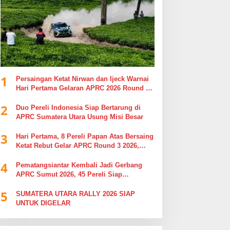
1
Persaingan Ketat Nirwan dan Ijeck Warnai
Hari Pertama Gelaran APRC 2026 Round 3
di Kebun Tobasari Simalungun
2
Duo Pereli Indonesia Siap Bertarung di
APRC Sumatera Utara Usung Misi Besar
3
Hari Pertama, 8 Pereli Papan Atas Bersaing
Ketat Rebut Gelar APRC Round 3 2026,
Termasuk Musa Rajekshah
4
Pematangsiantar Kembali Jadi Gerbang
APRC Sumut 2026, 45 Pereli Siap
Taklukkan Lintasan Kebun Tobasari
5
Kabupaten Simalungun
SUMATERA UTARA RALLY 2026 SIAP
UNTUK DIGELAR