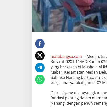
i
a
l
d
e
n
g
a
n
T
o
k
o
matabangsa.com
– Medan: Bab
h
Koramil 0201-11/MD Kodim 020
A
yang berkesan di Mushola Al Ik
g
a
Mabar, Kecamatan Medan Deli.
m
Babinsa Nanang bertatap muka
a
warga masyarakat, Jumat 03 Me
d
a
Diskusi yang dilangsungkan m
n
W
fondasi penting dalam memba
a
Nanang, dengan penuh semangat
r