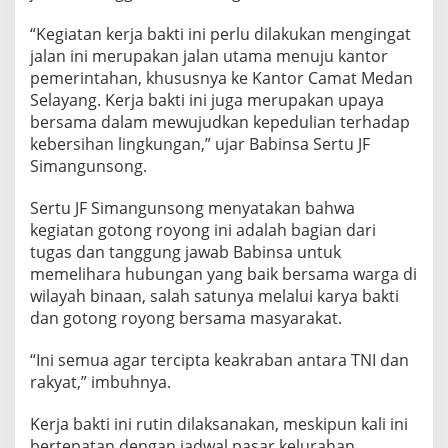
A
p
“Kegiatan kerja bakti ini perlu dilakukan mengingat
a
jalan ini merupakan jalan utama menuju kantor
r
pemerintahan, khususnya ke Kantor Camat Medan
a
Selayang. Kerja bakti ini juga merupakan upaya
t
u
bersama dalam mewujudkan kepedulian terhadap
r
kebersihan lingkungan,” ujar Babinsa Sertu JF
K
Simangunsong.
e
l
Sertu JF Simangunsong menyatakan bahwa
u
r
kegiatan gotong royong ini adalah bagian dari
a
tugas dan tanggung jawab Babinsa untuk
h
memelihara hubungan yang baik bersama warga di
a
wilayah binaan, salah satunya melalui karya bakti
n
dan gotong royong bersama masyarakat.
d
a
n
“Ini semua agar tercipta keakraban antara TNI dan
W
rakyat,” imbuhnya.
a
r
Kerja bakti ini rutin dilaksanakan, meskipun kali ini
g
a
bertepatan dengan jadwal pasar kelurahan,