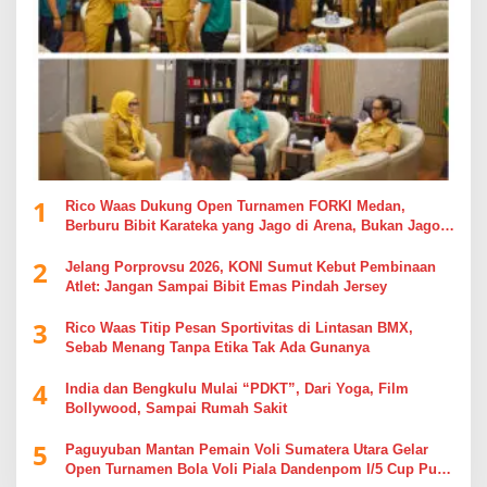
1
Rico Waas Dukung Open Turnamen FORKI Medan,
Berburu Bibit Karateka yang Jago di Arena, Bukan Jago
Berdebat di Kolom Komentar
2
Jelang Porprovsu 2026, KONI Sumut Kebut Pembinaan
Atlet: Jangan Sampai Bibit Emas Pindah Jersey
3
Rico Waas Titip Pesan Sportivitas di Lintasan BMX,
Sebab Menang Tanpa Etika Tak Ada Gunanya
4
India dan Bengkulu Mulai “PDKT”, Dari Yoga, Film
Bollywood, Sampai Rumah Sakit
5
Paguyuban Mantan Pemain Voli Sumatera Utara Gelar
Open Turnamen Bola Voli Piala Dandenpom I/5 Cup Putra