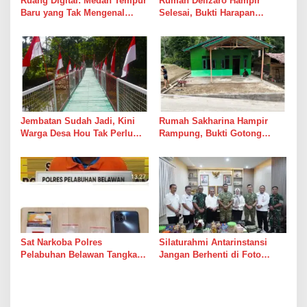
Ruang Digital: Medan Tempur
Rumah Delizaro Hampir
Baru yang Tak Mengenal
Selesai, Bukti Harapan
Gencatan Senjata
Kadang Datang Bersama
Suara Palu dan Semen
Jembatan Sudah Jadi, Kini
Rumah Sakharina Hampir
Warga Desa Hou Tak Perlu
Rampung, Bukti Gotong
Lagi Bertaruh dengan Arus
Royong Masih Lebih Cepat
Sungai
dari Janji Banyak Orang
Sat Narkoba Polres
Silaturahmi Antarinstansi
Pelabuhan Belawan Tangkap
Jangan Berhenti di Foto
Pengedar Sabu di Belawan I
Bersama