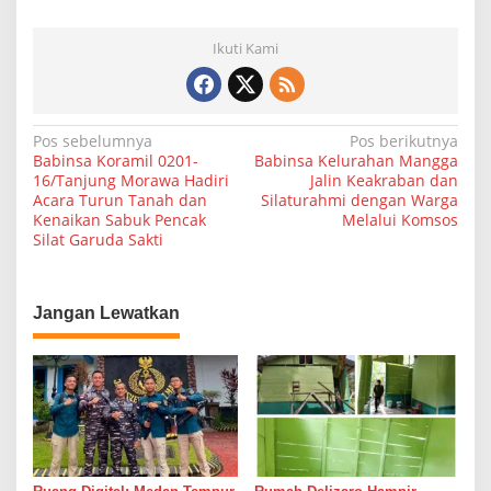
Ikuti Kami
N
Pos sebelumnya
Pos berikutnya
Babinsa Koramil 0201-
Babinsa Kelurahan Mangga
a
16/Tanjung Morawa Hadiri
Jalin Keakraban dan
Acara Turun Tanah dan
Silaturahmi dengan Warga
v
Kenaikan Sabuk Pencak
Melalui Komsos
i
Silat Garuda Sakti
g
a
Jangan Lewatkan
s
i
p
o
s