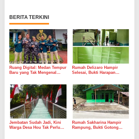
BERITA TERKINI
Ruang Digital: Medan Tempur
Rumah Delizaro Hampir
Baru yang Tak Mengenal
Selesai, Bukti Harapan
Gencatan Senjata
Kadang Datang Bersama
Suara Palu dan Semen
Jembatan Sudah Jadi, Kini
Rumah Sakharina Hampir
Warga Desa Hou Tak Perlu
Rampung, Bukti Gotong
Lagi Bertaruh dengan Arus
Royong Masih Lebih Cepat
Sungai
dari Janji Banyak Orang