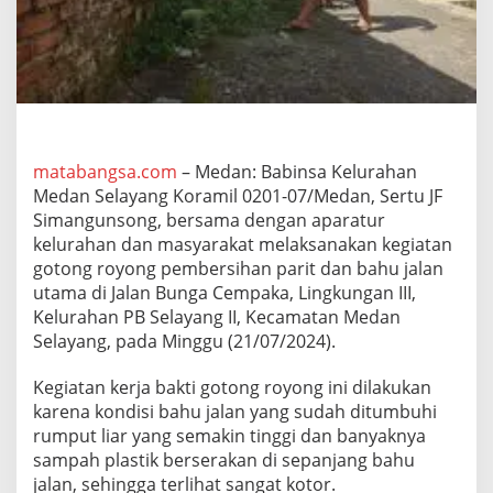
g
G
e
l
a
r
G
o
t
matabangsa.com
– Medan: Babinsa Kelurahan
o
Medan Selayang Koramil 0201-07/Medan, Sertu JF
n
Simangunsong, bersama dengan aparatur
g
kelurahan dan masyarakat melaksanakan kegiatan
R
gotong royong pembersihan parit dan bahu jalan
o
y
utama di Jalan Bunga Cempaka, Lingkungan III,
o
Kelurahan PB Selayang II, Kecamatan Medan
n
Selayang, pada Minggu (21/07/2024).
g
B
Kegiatan kerja bakti gotong royong ini dilakukan
e
r
karena kondisi bahu jalan yang sudah ditumbuhi
s
rumput liar yang semakin tinggi dan banyaknya
a
sampah plastik berserakan di sepanjang bahu
m
jalan, sehingga terlihat sangat kotor.
a