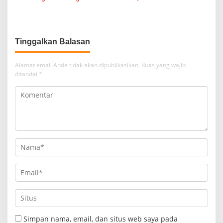
Batu Tingkatkan
Bambang K Laksanakan
Kewaspadaan Banjir dan
Komsos di Medan Sunggal
Longsor
Tinggalkan Balasan
Alamat email Anda tidak akan dipublikasikan.
Ruas yang wajib
ditandai
*
Simpan nama, email, dan situs web saya pada