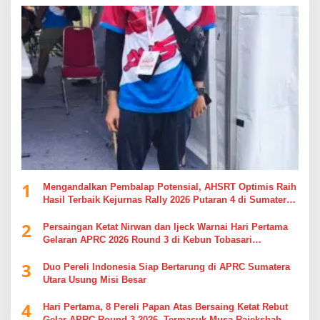
1
Mengandalkan Pembalap Potensial, AHSRT Optimis Raih
Hasil Terbaik Kejurnas Rally 2026 Putaran 4 di Sumatera
Utara
2
Persaingan Ketat Nirwan dan Ijeck Warnai Hari Pertama
Gelaran APRC 2026 Round 3 di Kebun Tobasari
Simalungun
3
Duo Pereli Indonesia Siap Bertarung di APRC Sumatera
Utara Usung Misi Besar
4
Hari Pertama, 8 Pereli Papan Atas Bersaing Ketat Rebut
Gelar APRC Round 3 2026, Termasuk Musa Rajekshah