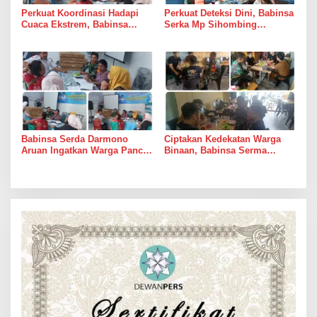
Perkuat Koordinasi Hadapi
Perkuat Deteksi Dini, Babinsa
Cuaca Ekstrem, Babinsa
Serka Mp Sihombing
Serda Darmono Ajak
Laksanakan Komsos di
Perangkat Desa Siapkan
Warung Kopi Deli Tua Barat
Langkah Mitigasi
Babinsa Serda Darmono
Ciptakan Kedekatan Warga
Aruan Ingatkan Warga Pancur
Binaan, Babinsa Serma
Batu Tingkatkan
Bambang K Laksanakan
Kewaspadaan Banjir dan
Komsos di Medan Sunggal
Longsor