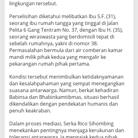
lingkungan tersebut.
i
S
i
Perselisihan diketahui melibatkan Ibu S.F. (31),
d
seorang ibu rumah tangga yang tinggal di Jalan
o
Pelita 6 Gang Tentram No. 37, dengan Ibu H. (35),
r
seorang wiraswasta yang berdomisili tepat di
a
m
sebelah rumahnya, yakni di nomor 38.
e
Permasalahan bermula dari air comberan kamar
B
mandi milik pihak kedua yang mengalir ke
a
pekarangan rumah pihak pertama.
r
a
t
Kondisi tersebut menimbulkan ketidaknyamanan
I
dan kesalahpahaman yang sempat menegangkan
I
suasana antarwarga. Namun, berkat kehadiran
Babinsa dan Bhabinkamtibmas, situasi berhasil
dikendalikan dengan pendekatan humanis dan
penuh keakraban.
Dalam proses mediasi, Serka Rico Sihombing
menekankan pentingnya menjaga kerukunan dan
toleransi antarwarga. Ia mengajak kedua pihak