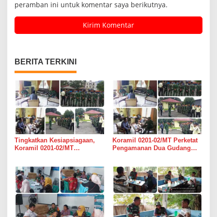
peramban ini untuk komentar saya berikutnya.
BERITA TERKINI
Tingkatkan Kesiapsiagaan,
Koramil 0201-02/MT Perketat
Koramil 0201-02/MT
Pengamanan Dua Gudang
Bersinergi Awasi Dua Gudang
Bulog di Medan Timur
Bulog di Medan Timur