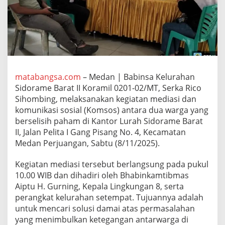
B
e
r
s
e
l
i
s
matabangsa.com
– Medan | Babinsa Kelurahan
i
h
Sidorame Barat II Koramil 0201-02/MT, Serka Rico
S
Sihombing, melaksanakan kegiatan mediasi dan
o
komunikasi sosial (Komsos) antara dua warga yang
a
berselisih paham di Kantor Lurah Sidorame Barat
l
II, Jalan Pelita I Gang Pisang No. 4, Kecamatan
S
a
Medan Perjuangan, Sabtu (8/11/2025).
l
u
Kegiatan mediasi tersebut berlangsung pada pukul
r
10.00 WIB dan dihadiri oleh Bhabinkamtibmas
a
Aiptu H. Gurning, Kepala Lingkungan 8, serta
n
A
perangkat kelurahan setempat. Tujuannya adalah
i
untuk mencari solusi damai atas permasalahan
r
yang menimbulkan ketegangan antarwarga di
d