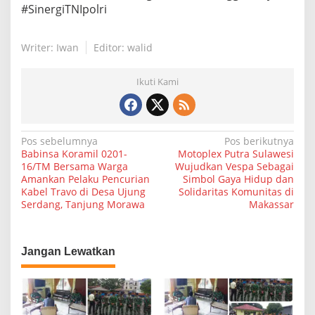
#SinergiTNIpolri
Writer: Iwan
Editor: walid
Ikuti Kami
N
Pos sebelumnya
Pos berikutnya
Babinsa Koramil 0201-
Motoplex Putra Sulawesi
a
16/TM Bersama Warga
Wujudkan Vespa Sebagai
Amankan Pelaku Pencurian
Simbol Gaya Hidup dan
v
Kabel Travo di Desa Ujung
Solidaritas Komunitas di
i
Serdang, Tanjung Morawa
Makassar
g
a
Jangan Lewatkan
s
i
p