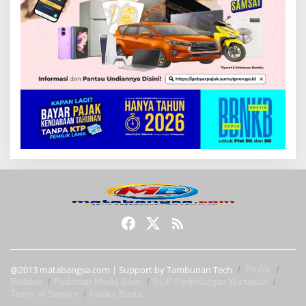
@2013 matabangsa.com | Support by Tambunan Tech
Profile
Redaksi
Pedoman Media Siber
SOP Perlindungan Wartawan
Terms of Service
Indeks Berita