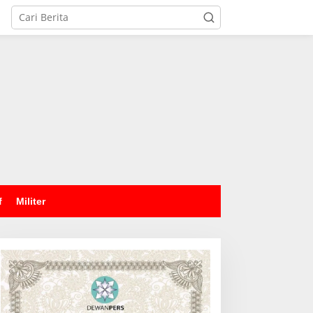
tutup
f
Militer