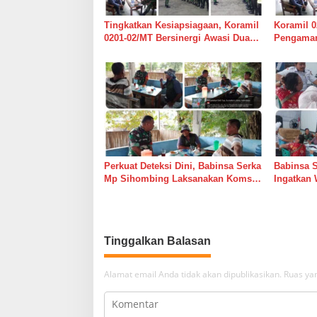
o
s
Tingkatkan Kesiapsiagaan, Koramil
Koramil 0
0201-02/MT Bersinergi Awasi Dua
Pengaman
Gudang Bulog di Medan Timur
Medan Ti
Perkuat Deteksi Dini, Babinsa Serka
Babinsa 
Mp Sihombing Laksanakan Komsos
Ingatkan 
di Warung Kopi Deli Tua Barat
Tingkatk
dan Long
Tinggalkan Balasan
Alamat email Anda tidak akan dipublikasikan.
Ruas yan