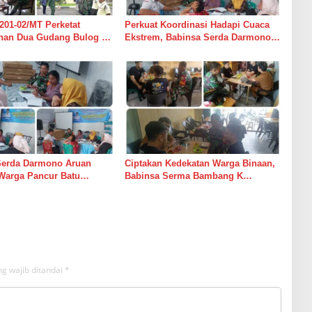
201-02/MT Perketat
Perkuat Koordinasi Hadapi Cuaca
an Dua Gudang Bulog di
Ekstrem, Babinsa Serda Darmono
mur
Ajak Perangkat Desa Siapkan
Langkah Mitigasi
Serda Darmono Aruan
Ciptakan Kedekatan Warga Binaan,
Warga Pancur Batu
Babinsa Serma Bambang K
an Kewaspadaan Banjir
Laksanakan Komsos di Medan
sor
Sunggal
g wajib ditandai
*