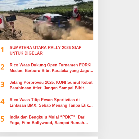
1
SUMATERA UTARA RALLY 2026 SIAP
UNTUK DIGELAR
2
Rico Waas Dukung Open Turnamen FORKI
Medan, Berburu Bibit Karateka yang Jago
di Arena, Bukan Jago Berdebat di Kolom
3
Komentar
Jelang Porprovsu 2026, KONI Sumut Kebut
Pembinaan Atlet: Jangan Sampai Bibit
Emas Pindah Jersey
4
Rico Waas Titip Pesan Sportivitas di
Lintasan BMX, Sebab Menang Tanpa Etika
Tak Ada Gunanya
5
India dan Bengkulu Mulai “PDKT”, Dari
Yoga, Film Bollywood, Sampai Rumah
Sakit