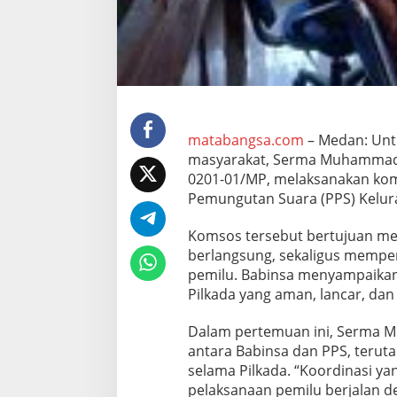
e
r
g
i
d
e
n
g
a
matabangsa.com
– Medan: Unt
n
masyarakat, Serma Muhammad Sa
P
0201-01/MP, melaksanakan komu
P
Pemungutan Suara (PPS) Kelurah
S
u
n
Komsos tersebut bertujuan men
t
berlangsung, sekaligus mempe
u
pemilu. Babinsa menyampaika
k
Pilkada yang aman, lancar, dan
P
i
l
Dalam pertemuan ini, Serma 
k
antara Babinsa dan PPS, teruta
a
selama Pilkada. “Koordinasi y
d
pelaksanaan pemilu berjalan d
a