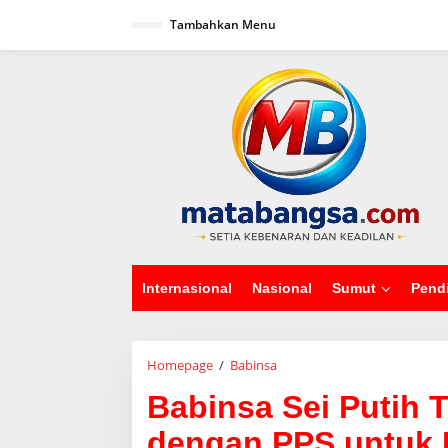
L
Tambahkan Menu
e
w
a
tutup
t
i
k
e
k
o
n
t
e
n
Internasional
Nasional
Sumut
Pend
Homepage
/
Babinsa
B
a
Babinsa Sei Putih Ti
b
i
dengan PPS untuk 
n