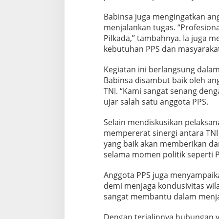
K
o
Babinsa juga mengingatkan an
n
menjalankan tugas. “Profesion
d
Pilkada,” tambahnya. Ia juga 
u
kebutuhan PPS dan masyarakat 
s
i
f
Kegiatan ini berlangsung dala
Babinsa disambut baik oleh an
TNI. “Kami sangat senang deng
ujar salah satu anggota PPS.
Selain mendiskusikan pelaksan
mempererat sinergi antara TN
yang baik akan memberikan damp
selama momen politik seperti P
Anggota PPS juga menyampaika
demi menjaga kondusivitas wil
sangat membantu dalam menjal
Dengan terjalinnya hubungan y