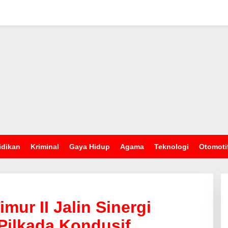
idikan
Kriminal
Gaya Hidup
Agama
Teknologi
Otomoti
mur II Jalin Sinergi
Pilkada Kondusif