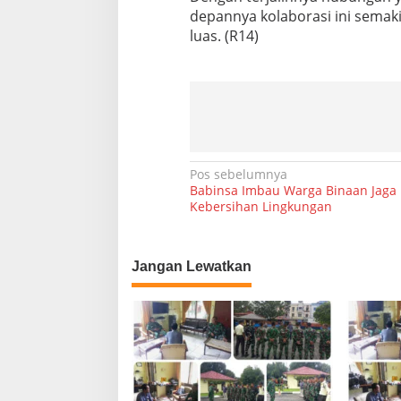
depannya kolaborasi ini sema
luas. (R14)
N
Pos sebelumnya
Babinsa Imbau Warga Binaan Jaga
a
Kebersihan Lingkungan
v
i
Jangan Lewatkan
g
a
s
i
p