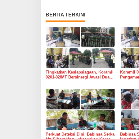
BERITA TERKINI
Tingkatkan Kesiapsiagaan, Koramil
Koramil 0
0201-02/MT Bersinergi Awasi Dua
Pengaman
Gudang Bulog di Medan Timur
Medan Ti
Perkuat Deteksi Dini, Babinsa Serka
Babinsa 