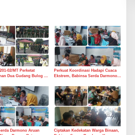
201-02/MT Perketat
Perkuat Koordinasi Hadapi Cuaca
an Dua Gudang Bulog di
Ekstrem, Babinsa Serda Darmono
mur
Ajak Perangkat Desa Siapkan
Langkah Mitigasi
Serda Darmono Aruan
Ciptakan Kedekatan Warga Binaan,