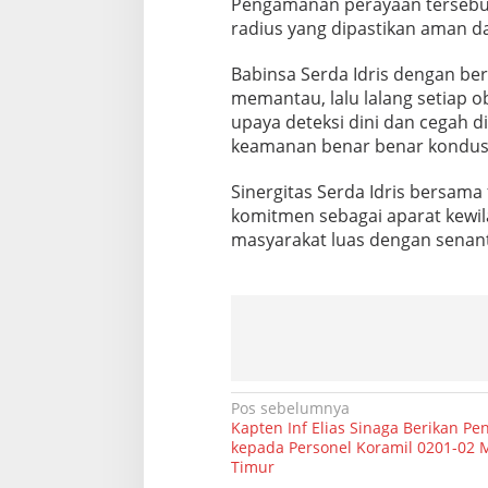
Pengamanan perayaan tersebut 
S
radius yang dipastikan aman d
e
s
s
Babinsa Serda Idris dengan ber
i
memantau, lalu lalang setiap 
o
upaya deteksi dini dan cegah di
n
keamanan benar benar kondusi
d
a
n
Sinergitas Serda Idris bersama 
N
komitmen sebagai aparat kew
a
masyarakat luas dengan senan
t
a
l
O
i
k
u
m
e
N
Pos sebelumnya
n
Kapten Inf Elias Sinaga Berikan P
a
e
kepada Personel Koramil 0201-02
T
Timur
v
a