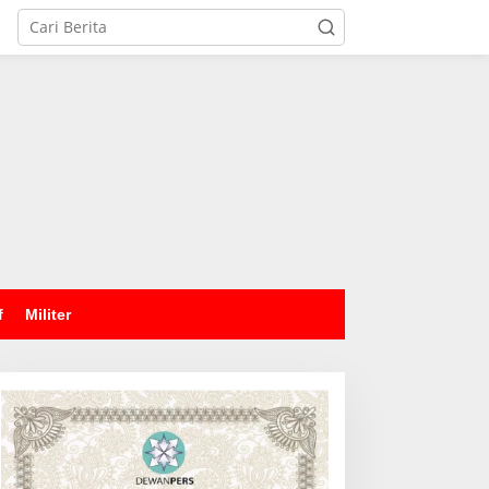
tutup
f
Militer