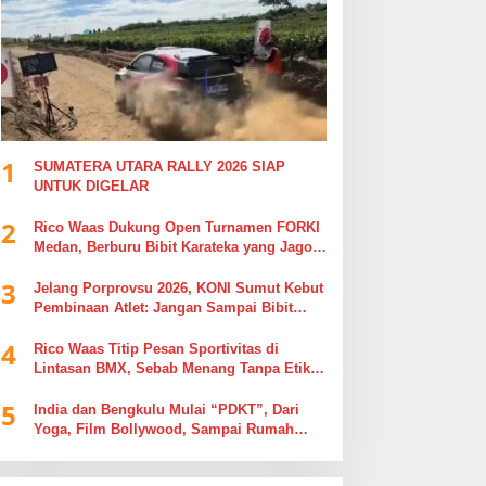
1
SUMATERA UTARA RALLY 2026 SIAP
UNTUK DIGELAR
2
Rico Waas Dukung Open Turnamen FORKI
Medan, Berburu Bibit Karateka yang Jago
di Arena, Bukan Jago Berdebat di Kolom
3
Komentar
Jelang Porprovsu 2026, KONI Sumut Kebut
Pembinaan Atlet: Jangan Sampai Bibit
Emas Pindah Jersey
4
Rico Waas Titip Pesan Sportivitas di
Lintasan BMX, Sebab Menang Tanpa Etika
Tak Ada Gunanya
5
India dan Bengkulu Mulai “PDKT”, Dari
Yoga, Film Bollywood, Sampai Rumah
Sakit