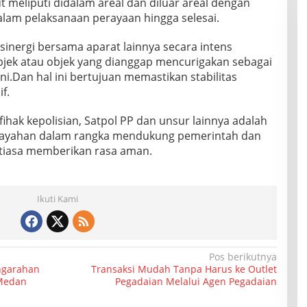
meliputi didalam areal dan diluar areal dengan
alam pelaksanaan perayaan hingga selesai.
sinergi bersama aparat lainnya secara intens
objek atau objek yang dianggap mencurigakan sebagai
ni.Dan hal ini bertujuan memastikan stabilitas
f.
fihak kepolisian, Satpol PP dan unsur lainnya adalah
ilayahan dalam rangka mendukung pemerintah dan
tiasa memberikan rasa aman.
Ikuti Kami
Pos berikutnya
engarahan
Transaksi Mudah Tanpa Harus ke Outlet
 Medan
Pegadaian Melalui Agen Pegadaian