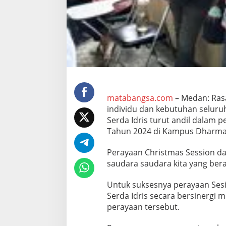
s
e
s
k
a
n
P
e
n
g
a
matabangsa.com
– Medan: Rasa
m
individu dan kebutuhan seluru
a
Serda Idris turut andil dalam
n
Tahun 2024 di Kampus Dharma 
a
n
C
Perayaan Christmas Session d
h
saudara saudara kita yang ber
r
i
Untuk suksesnya perayaan Sesi
s
Serda Idris secara bersinergi
t
m
perayaan tersebut.
a
s