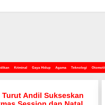
idikan
Kriminal
Gaya Hidup
Agama
Teknologi
Otomoti
s Turut Andil Sukseskan
mas Session dan Natal