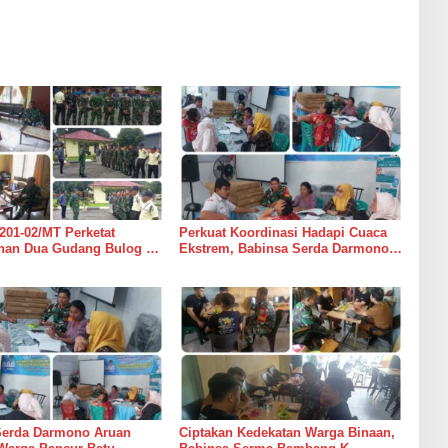
201-02/MT Perketat
Perkuat Koordinasi Hadapi Cuaca
an Dua Gudang Bulog di
Ekstrem, Babinsa Serda Darmono
mur
Ajak Perangkat Desa Siapkan
Langkah Mitigasi
Serda Darmono Aruan
Ciptakan Kedekatan Warga Binaan,