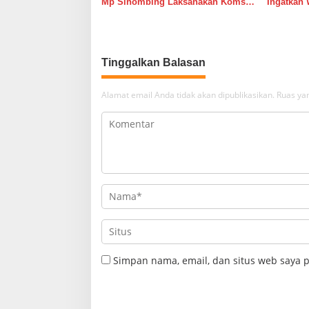
Mp Sihombing Laksanakan Komsos
Ingatkan 
di Warung Kopi Deli Tua Barat
Tingkatk
dan Long
Tinggalkan Balasan
Alamat email Anda tidak akan dipublikasikan.
Ruas yan
Simpan nama, email, dan situs web saya 