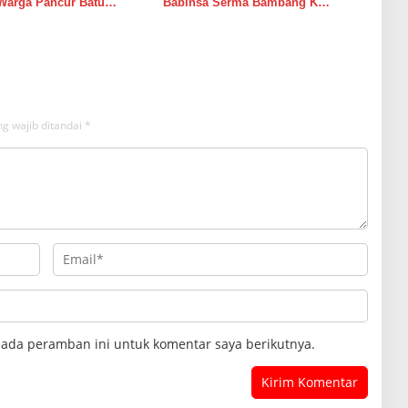
Warga Pancur Batu
Babinsa Serma Bambang K
an Kewaspadaan Banjir
Laksanakan Komsos di Medan
sor
Sunggal
g wajib ditandai
*
pada peramban ini untuk komentar saya berikutnya.