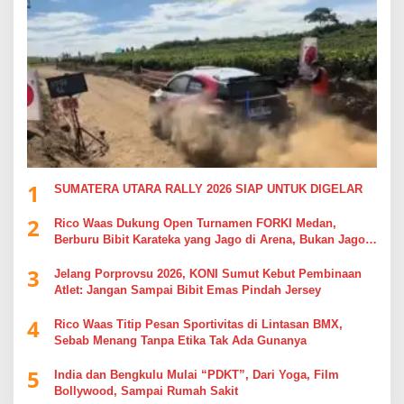
1
SUMATERA UTARA RALLY 2026 SIAP UNTUK DIGELAR
2
Rico Waas Dukung Open Turnamen FORKI Medan,
Berburu Bibit Karateka yang Jago di Arena, Bukan Jago
Berdebat di Kolom Komentar
3
Jelang Porprovsu 2026, KONI Sumut Kebut Pembinaan
Atlet: Jangan Sampai Bibit Emas Pindah Jersey
4
Rico Waas Titip Pesan Sportivitas di Lintasan BMX,
Sebab Menang Tanpa Etika Tak Ada Gunanya
5
India dan Bengkulu Mulai “PDKT”, Dari Yoga, Film
Bollywood, Sampai Rumah Sakit