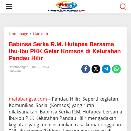
L
e
w
a
t
i
Homepage
/
Hankam
B
k
a
e
Babinsa Serka R.M. Hutapea Bersama
b
k
i
o
Ibu-Ibu PKK Gelar Komsos di Kelurahan
n
n
Pandau Hilir
s
t
a
e
Bmatabangsa
Juli 12, 2024
S
n
Hankam
e
r
k
a
R
matabangsa.com
– Pandau Hilir: Seperti kegiatan
.
Komunikasi Sosial (Komsos) yang rutin
M
dilaksanakan, Babinsa Serka R.M. Hutapea bersama
.
Ibu-ibu PKK Kelurahan Pandau Hilir mengadakan
H
u
kegiatan yang mencerminkan rasa kemanunggalan
t