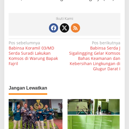
Ikuti Kami
N
Pos sebelumnya
Pos berikutnya
Babinsa Koramil 03/MD
Babinsa Serda J
a
Serda Suradi Lakukan
Sigalingging Gelar Komsos
Komsos di Warung Bapak
Bahas Keamanan dan
v
Fajril
Kebersihan Lingkungan di
i
Glugur Darat I
g
a
Jangan Lewatkan
s
i
p
o
s