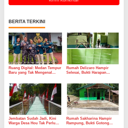
BERITA TERKINI
Ruang Digital: Medan Tempur
Rumah Delizaro Hampir
Baru yang Tak Mengenal
Selesai, Bukti Harapan
Gencatan Senjata
Kadang Datang Bersama
Suara Palu dan Semen
Jembatan Sudah Jadi, Kini
Rumah Sakharina Hampir
Warga Desa Hou Tak Perlu
Rampung, Bukti Gotong
Lagi Bertaruh dengan Arus
Royong Masih Lebih Cepat