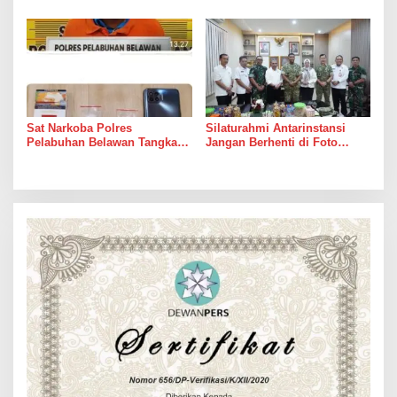
Sungai
dari Janji Banyak Orang
Sat Narkoba Polres
Silaturahmi Antarinstansi
Pelabuhan Belawan Tangkap
Jangan Berhenti di Foto
Pengedar Sabu di Belawan I
Bersama