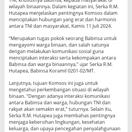
TNI, khususnya Babinsa, kepada masyarakat di
a
wilayah binaannya. Dalam kegiatan ini, Serka R.M.
p
Hutapea menjelaskan pentingnya Komsos dalam
e
a
menciptakan hubungan yang erat dan harmonis
B
antara TNI dan masyarakat, Kamis 11 Juli 2024.
e
r
“Merupakan tugas pokok seorang Babinsa untuk
s
mengayomi warga binaan, dan salah satunya
a
m
dengan melakukan komunikasi sosial guna
a
menciptakan interaksi serta kekompakan antara
I
Babinsa dan warga binaannya,” ujar Serka R.M.
b
Hutapea, Babinsa Koramil 0201-02/MT.
u
-
I
Lanjutnya, tujuan Komsos ini juga untuk
b
mengetahui perkembangan situasi di wilayah
u
binaan. “Dengan adanya interaksi komunikasi
P
antara Babinsa dan warga, hubungan TNI dan
K
rakyat akan semakin erat,” tuturnya. Selain itu,
K
G
Serka R.M. Hutapea juga membahas pentingnya
e
menjaga kebersihan lingkungan, kesehatan
l
keluarga, dan upaya pencegahan penyalahgunaan
a