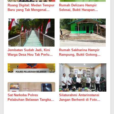
Ruang Digital: Medan Tempur
Rumah Delizaro Hampir
Baru yang Tak Mengenal
Selesai, Bukti Harapan
Gencatan Senjata
Kadang Datang Bersama
Suara Palu dan Semen
Jembatan Sudah Jadi, Kini
Rumah Sakharina Hampir
Warga Desa Hou Tak Perlu
Rampung, Bukti Gotong
Lagi Bertaruh dengan Arus
Royong Masih Lebih Cepat
Sungai
dari Janji Banyak Orang
Sat Narkoba Polres
Silaturahmi Antarinstansi
Pelabuhan Belawan Tangkap
Jangan Berhenti di Foto
Pengedar Sabu di Belawan I
Bersama