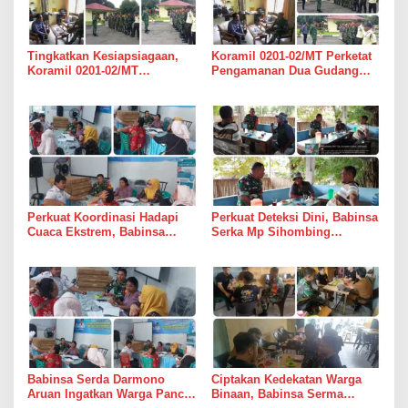
Tingkatkan Kesiapsiagaan,
Koramil 0201-02/MT Perketat
Koramil 0201-02/MT
Pengamanan Dua Gudang
Bersinergi Awasi Dua Gudang
Bulog di Medan Timur
Bulog di Medan Timur
Perkuat Koordinasi Hadapi
Perkuat Deteksi Dini, Babinsa
Cuaca Ekstrem, Babinsa
Serka Mp Sihombing
Serda Darmono Ajak
Laksanakan Komsos di
Perangkat Desa Siapkan
Warung Kopi Deli Tua Barat
Langkah Mitigasi
Babinsa Serda Darmono
Ciptakan Kedekatan Warga
Aruan Ingatkan Warga Pancur
Binaan, Babinsa Serma