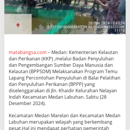
H
a
d
i
r
i
U
n
d
a
matabangsa.com
– Medan: Kementerian Kelautan
n
dan Perikanan (KKP) ,melalui Badan Penyuluhan
g
dan Pengembangan Sumber Daya Manusia dan
a
n
Kelautan (BPPSDM) Melaksanakan Program Temu
T
Lapang Percontohan Penyuluhan di Balai Pelatihan
e
dan Penyuluhan Perikanan (BPPP) yang
m
diselenggarakan di Jln. Khaidir Kelurahan Nelayan
u
Indah Kecamatan Medan Labuhan. Sabtu (28
L
a
Desember 2024).
p
a
Kecamatan Medan Marelan dan Kecamatan Medan
n
Labuhan merupakan wilayah yang berkembang
g
pesat.Hal ini mendapat perhatian pemerintah
P