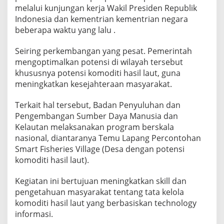
e
melalui kunjungan kerja Wakil Presiden Republik
r
Indonesia dan kementrian kementrian negara
c
beberapa waktu yang lalu .
o
n
Seiring perkembangan yang pesat. Pemerintah
t
o
mengoptimalkan potensi di wilayah tersebut
h
khususnya potensi komoditi hasil laut, guna
a
meningkatkan kesejahteraan masyarakat.
n
S
Terkait hal tersebut, Badan Penyuluhan dan
M
A
Pengembangan Sumber Daya Manusia dan
R
Kelautan melaksanakan program berskala
T
nasional, diantaranya Temu Lapang Percontohan
F
Smart Fisheries Village (Desa dengan potensi
i
s
komoditi hasil laut).
h
e
Kegiatan ini bertujuan meningkatkan skill dan
r
pengetahuan masyarakat tentang tata kelola
i
komoditi hasil laut yang berbasiskan technology
e
s
informasi.
V