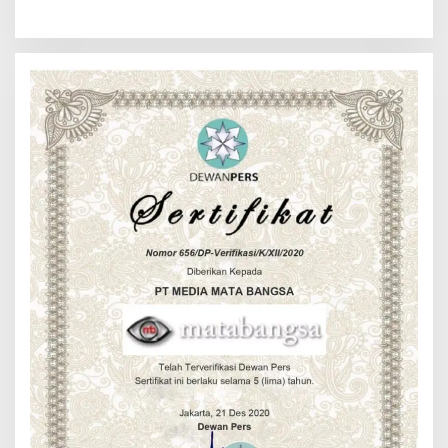
Batu Tingkatkan
Bambang K Laksanakan
Kewaspadaan Banjir dan
Komsos di Medan Sunggal
Longsor