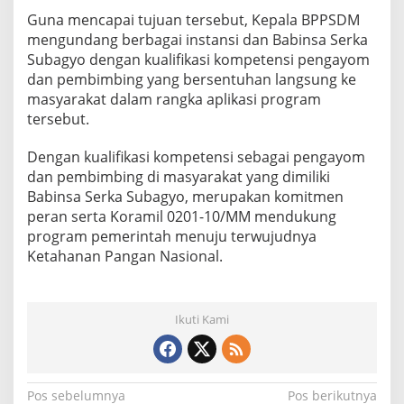
i
Guna mencapai tujuan tersebut, Kepala BPPSDM
l
mengundang berbagai instansi dan Babinsa Serka
l
Subagyo dengan kualifikasi kompetensi pengayom
a
g
dan pembimbing yang bersentuhan langsung ke
e
masyarakat dalam rangka aplikasi program
(
tersebut.
S
F
Dengan kualifikasi kompetensi sebagai pengayom
V
)
dan pembimbing di masyarakat yang dimiliki
U
Babinsa Serka Subagyo, merupakan komitmen
P
peran serta Koramil 0201-10/MM mendukung
T
program pemerintah menuju terwujudnya
B
Ketahanan Pangan Nasional.
P
P
P
M
Ikuti Kami
e
d
a
n
T
N
Pos sebelumnya
Pos berikutnya
a