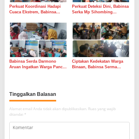
Perkuat Koordinasi Hadapi
Perkuat Deteksi Dini, Babinsa
Cuaca Ekstrem, Babinsa
Serka Mp Sihombing
Serda Darmono Ajak
Laksanakan Komsos di
Perangkat Desa Siapkan
Warung Kopi Deli Tua Barat
Langkah Mitigasi
Babinsa Serda Darmono
Ciptakan Kedekatan Warga
Aruan Ingatkan Warga Pancur
Binaan, Babinsa Serma
Batu Tingkatkan
Bambang K Laksanakan
Kewaspadaan Banjir dan
Komsos di Medan Sunggal
Longsor
Tinggalkan Balasan
Alamat email Anda tidak akan dipublikasikan.
Ruas yang wajib
ditandai
*