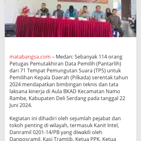
a
r
l
i
h
u
n
t
u
k
matabangsa.com
– Medan: Sebanyak 114 orang
P
Petugas Pemutakhiran Data Pemilih (Pantarlih)
e
dari 71 Tempat Pemungutan Suara (TPS) untuk
m
u
Pemilihan Kepala Daerah (Pilkada) serentak tahun
t
2024 mendapatkan bimbingan teknis dan tata
a
laksana kinerja di Aula BKAD Kecamatan Namo
k
Rambe, Kabupaten Deli Serdang pada tanggal 22
h
Juni 2024.
i
r
a
Kegiatan ini dihadiri oleh sejumlah pejabat dan
n
tokoh penting di wilayah, termasuk Kanit Intel,
D
Danramil 0201-14/PB yang diwakili oleh
a
Danposramil, Kasi Tramtib, Ketua PPK, Ketua
t