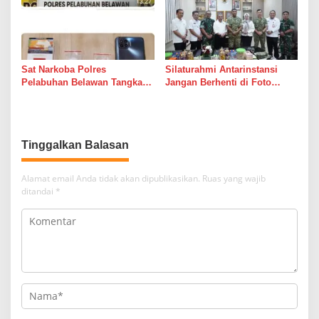
Sat Narkoba Polres
Silaturahmi Antarinstansi
Pelabuhan Belawan Tangkap
Jangan Berhenti di Foto
Pengedar Sabu di Belawan I
Bersama
Tinggalkan Balasan
Alamat email Anda tidak akan dipublikasikan.
Ruas yang wajib
ditandai
*