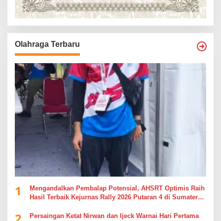
Olahraga Terbaru
1
Mengandalkan Pembalap Potensial, AHSRT Optimis Raih
Hasil Terbaik Kejurnas Rally 2026 Putaran 4 di Sumatera
Utara
2
Persaingan Ketat Nirwan dan Ijeck Warnai Hari Pertama