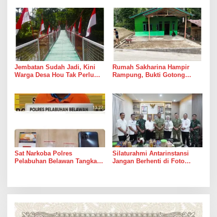
Suara Palu dan Semen
Jembatan Sudah Jadi, Kini
Rumah Sakharina Hampir
Warga Desa Hou Tak Perlu
Rampung, Bukti Gotong
Lagi Bertaruh dengan Arus
Royong Masih Lebih Cepat
Sungai
dari Janji Banyak Orang
Sat Narkoba Polres
Silaturahmi Antarinstansi
Pelabuhan Belawan Tangkap
Jangan Berhenti di Foto
Pengedar Sabu di Belawan I
Bersama