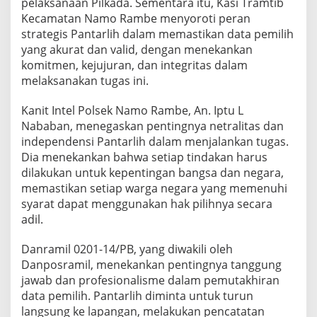
pelaksanaan Pilkada. Sementara itu, Kasi Tramtib
2
Kecamatan Namo Rambe menyoroti peran
4
strategis Pantarlih dalam memastikan data pemilih
d
i
yang akurat dan valid, dengan menekankan
K
komitmen, kejujuran, dan integritas dalam
e
melaksanakan tugas ini.
c
a
Kanit Intel Polsek Namo Rambe, An. Iptu L
m
a
Nababan, menegaskan pentingnya netralitas dan
t
independensi Pantarlih dalam menjalankan tugas.
a
Dia menekankan bahwa setiap tindakan harus
n
dilakukan untuk kepentingan bangsa dan negara,
N
memastikan setiap warga negara yang memenuhi
a
m
syarat dapat menggunakan hak pilihnya secara
o
adil.
R
a
Danramil 0201-14/PB, yang diwakili oleh
m
Danposramil, menekankan pentingnya tanggung
b
e
jawab dan profesionalisme dalam pemutakhiran
data pemilih. Pantarlih diminta untuk turun
langsung ke lapangan, melakukan pencatatan