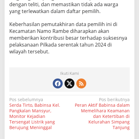
dengan teliti, dan memastikan tidak ada warga
yang terlewatkan dalam daftar pemilih.
Keberhasilan pemutakhiran data pemilih ini di
Kecamatan Namo Rambe diharapkan akan
memberikan kontribusi besar terhadap suksesnya
pelaksanaan Pilkada serentak tahun 2024 di
wilayah tersebut.
Ikuti Kami
N
Pos sebelumnya
Pos berikutnya
Serda Tirto, Babinsa Kel.
Peran Aktif Babinsa dalam
a
Pangkalan Mansyur,
Memelihara Keamanan
Monitor Kejadian
dan Ketertiban di
v
Tersengat Listrik yang
Kelurahan Simpang
i
Berujung Meninggal
Tanjung
g