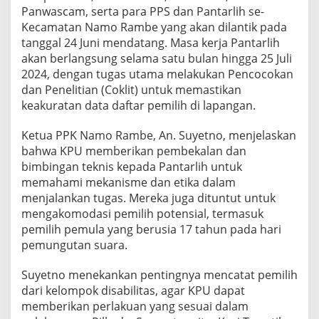
a
Panwascam, serta para PPS dan Pantarlih se-
P
Kecamatan Namo Rambe yang akan dilantik pada
e
tanggal 24 Juni mendatang. Masa kerja Pantarlih
m
akan berlangsung selama satu bulan hingga 25 Juli
i
l
2024, dengan tugas utama melakukan Pencocokan
i
dan Penelitian (Coklit) untuk memastikan
h
keakuratan data daftar pemilih di lapangan.
P
i
Ketua PPK Namo Rambe, An. Suyetno, menjelaskan
l
k
bahwa KPU memberikan pembekalan dan
a
bimbingan teknis kepada Pantarlih untuk
d
memahami mekanisme dan etika dalam
a
menjalankan tugas. Mereka juga dituntut untuk
S
mengakomodasi pemilih potensial, termasuk
e
r
pemilih pemula yang berusia 17 tahun pada hari
e
pemungutan suara.
n
t
Suyetno menekankan pentingnya mencatat pemilih
a
dari kelompok disabilitas, agar KPU dapat
k
2
memberikan perlakuan yang sesuai dalam
0