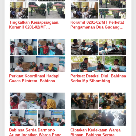
Tingkatkan Kesiapsiagaan,
Koramil 0201-02/MT Perketat
Koramil 0201-02/MT
Pengamanan Dua Gudang
Bersinergi Awasi Dua Gudang
Bulog di Medan Timur
Bulog di Medan Timur
Perkuat Koordinasi Hadapi
Perkuat Deteksi Dini, Babinsa
Cuaca Ekstrem, Babinsa
Serka Mp Sihombing
Serda Darmono Ajak
Laksanakan Komsos di
Perangkat Desa Siapkan
Warung Kopi Deli Tua Barat
Langkah Mitigasi
Babinsa Serda Darmono
Ciptakan Kedekatan Warga
Aruan Ingatkan Warga Pancur
Binaan, Babinsa Serma