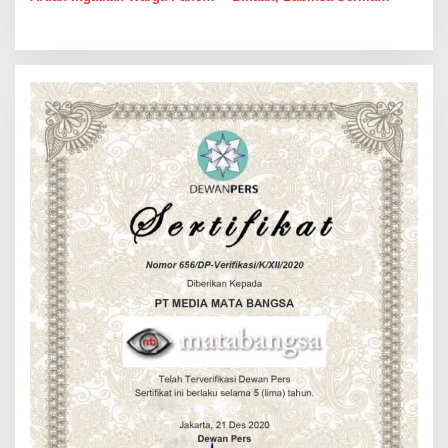
Batu Tingkatkan
Bambang K Laksanakan
Kewaspadaan Banjir dan
Komsos di Medan Sunggal
Longsor