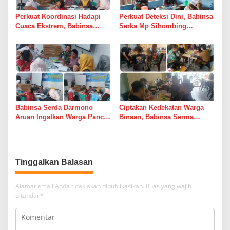
Perkuat Koordinasi Hadapi
Perkuat Deteksi Dini, Babinsa
Cuaca Ekstrem, Babinsa
Serka Mp Sihombing
Serda Darmono Ajak
Laksanakan Komsos di
Perangkat Desa Siapkan
Warung Kopi Deli Tua Barat
Langkah Mitigasi
Babinsa Serda Darmono
Ciptakan Kedekatan Warga
Aruan Ingatkan Warga Pancur
Binaan, Babinsa Serma
Batu Tingkatkan
Bambang K Laksanakan
Kewaspadaan Banjir dan
Komsos di Medan Sunggal
Longsor
Tinggalkan Balasan
Alamat email Anda tidak akan dipublikasikan.
Ruas yang wajib
ditandai
*