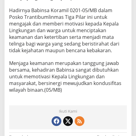
A
k
Hadirnya Babinsa Koramil 0201-05/MB dalam
t
Posko Trantibumlinmas Tiga Pilar ini untuk
i
mengajak dan memberi motivasi kepada Kepala
f
Lingkungan dan warga untuk menciptakan
L
a
keamanan dan ketertiban serta menjadi mata
k
telinga bagi warga yang sedang beristirahat dari
s
tidak kejahatan maupun bencana kebakaran.
a
n
Menjaga keamanan merupakan tanggung jawab
a
k
bersama, kehadiran Babinsa sangat dibutuhkan
a
untuk memotivasi Kepala Lingkungan dan
n
masyarakat, bersinergi mewujudkan kondusifitas
P
wilayah binaan.(05/MB)
o
s
k
o
Ikuti Kami
T
r
a
n
t