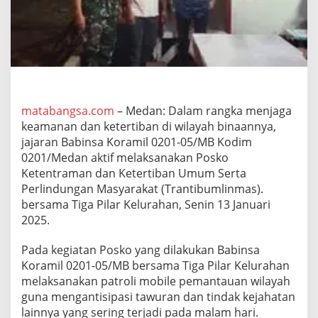
n
g
K
o
n
d
u
s
i
matabangsa.com
– Medan: Dalam rangka menjaga
f
keamanan dan ketertiban di wilayah binaannya,
,
jajaran Babinsa Koramil 0201-05/MB Kodim
S
0201/Medan aktif melaksanakan Posko
e
Ketentraman dan Ketertiban Umum Serta
r
k
Perlindungan Masyarakat (Trantibumlinmas).
a
bersama Tiga Pilar Kelurahan, Senin 13 Januari
W
2025.
i
j
Pada kegiatan Posko yang dilakukan Babinsa
a
y
Koramil 0201-05/MB bersama Tiga Pilar Kelurahan
a
melaksanakan patroli mobile pemantauan wilayah
n
guna mengantisipasi tawuran dan tindak kejahatan
t
lainnya yang sering terjadi pada malam hari.
o