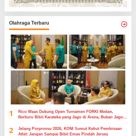
Olahraga Terbaru
1
Rico Waas Dukung Open Turnamen FORKI Medan,
Berburu Bibit Karateka yang Jago di Arena, Bukan Jago
Berdebat di Kolom Komentar
2
Jelang Porprovsu 2026, KONI Sumut Kebut Pembinaan
Atlet: Jangan Sampai Bibit Emas Pindah Jersey