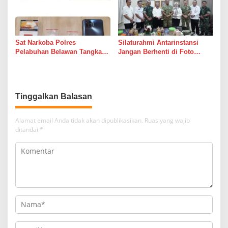
Sat Narkoba Polres
Silaturahmi Antarinstansi
Pelabuhan Belawan Tangkap
Jangan Berhenti di Foto
Pengedar Sabu di Belawan I
Bersama
Tinggalkan Balasan
Alamat email Anda tidak akan dipublikasikan.
Ruas yang wajib
ditandai
*