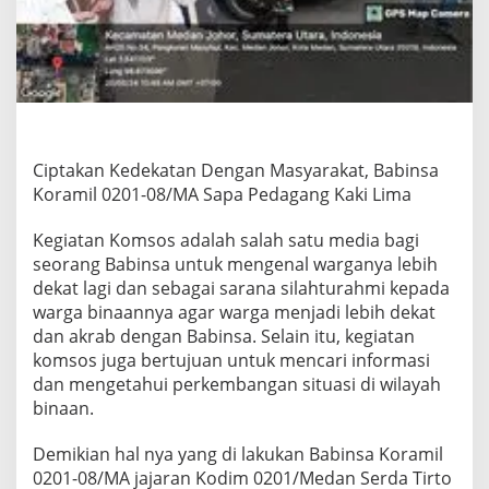
n
g
a
n
M
a
s
y
a
Ciptakan Kedekatan Dengan Masyarakat, Babinsa
r
Koramil 0201-08/MA Sapa Pedagang Kaki Lima
a
k
Kegiatan Komsos adalah salah satu media bagi
a
seorang Babinsa untuk mengenal warganya lebih
t
,
dekat lagi dan sebagai sarana silahturahmi kepada
B
warga binaannya agar warga menjadi lebih dekat
a
dan akrab dengan Babinsa. Selain itu, kegiatan
b
komsos juga bertujuan untuk mencari informasi
i
dan mengetahui perkembangan situasi di wilayah
n
s
binaan.
a
K
Demikian hal nya yang di lakukan Babinsa Koramil
o
0201-08/MA jajaran Kodim 0201/Medan Serda Tirto
r