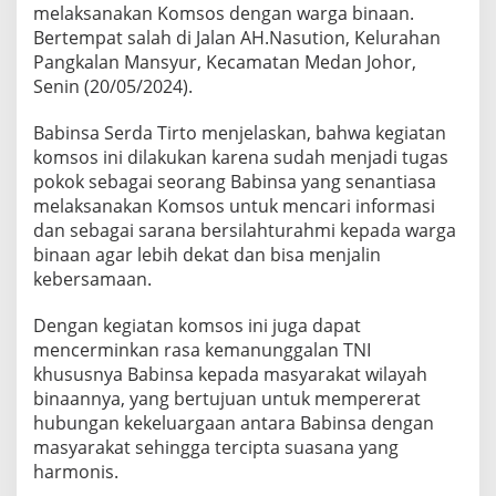
melaksanakan Komsos dengan warga binaan.
a
m
Bertempat salah di Jalan AH.Nasution, Kelurahan
i
Pangkalan Mansyur, Kecamatan Medan Johor,
l
Senin (20/05/2024).
0
2
Babinsa Serda Tirto menjelaskan, bahwa kegiatan
0
1
komsos ini dilakukan karena sudah menjadi tugas
-
pokok sebagai seorang Babinsa yang senantiasa
0
melaksanakan Komsos untuk mencari informasi
8
dan sebagai sarana bersilahturahmi kepada warga
/
M
binaan agar lebih dekat dan bisa menjalin
A
kebersamaan.
S
a
Dengan kegiatan komsos ini juga dapat
p
mencerminkan rasa kemanunggalan TNI
a
P
khususnya Babinsa kepada masyarakat wilayah
e
binaannya, yang bertujuan untuk mempererat
d
hubungan kekeluargaan antara Babinsa dengan
a
masyarakat sehingga tercipta suasana yang
g
harmonis.
a
n