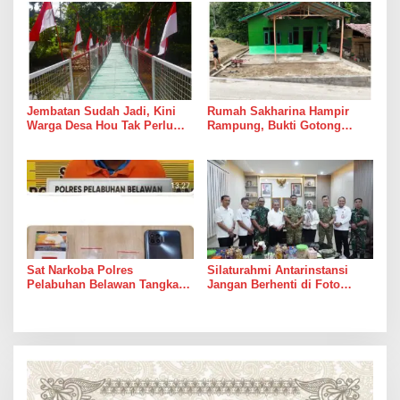
Jembatan Sudah Jadi, Kini
Rumah Sakharina Hampir
Warga Desa Hou Tak Perlu
Rampung, Bukti Gotong
Lagi Bertaruh dengan Arus
Royong Masih Lebih Cepat
Sungai
dari Janji Banyak Orang
Sat Narkoba Polres
Silaturahmi Antarinstansi
Pelabuhan Belawan Tangkap
Jangan Berhenti di Foto
Pengedar Sabu di Belawan I
Bersama