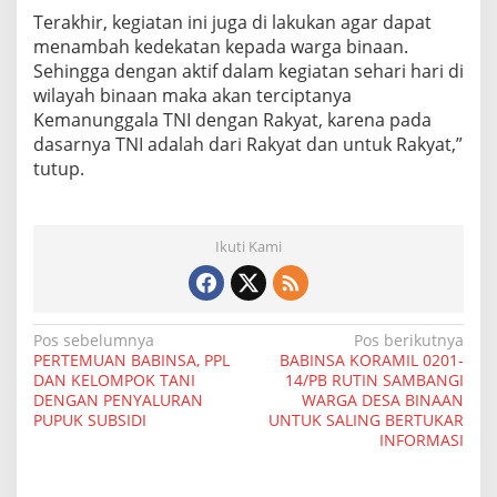
g
Terakhir, kegiatan ini juga di lakukan agar dapat
K
menambah kedekatan kepada warga binaan.
a
Sehingga dengan aktif dalam kegiatan sehari hari di
k
wilayah binaan maka akan terciptanya
i
L
Kemanunggala TNI dengan Rakyat, karena pada
i
dasarnya TNI adalah dari Rakyat dan untuk Rakyat,”
m
tutup.
a
Ikuti Kami
N
Pos sebelumnya
Pos berikutnya
PERTEMUAN BABINSA, PPL
BABINSA KORAMIL 0201-
a
DAN KELOMPOK TANI
14/PB RUTIN SAMBANGI
DENGAN PENYALURAN
WARGA DESA BINAAN
v
PUPUK SUBSIDI
UNTUK SALING BERTUKAR
i
INFORMASI
g