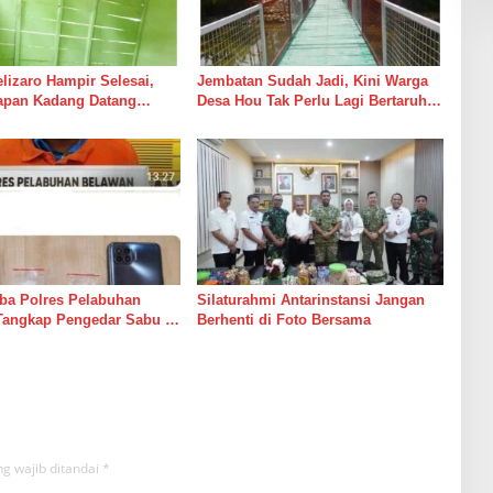
izaro Hampir Selesai,
Jembatan Sudah Jadi, Kini Warga
rapan Kadang Datang
Desa Hou Tak Perlu Lagi Bertaruh
Suara Palu dan Semen
dengan Arus Sungai
ba Polres Pelabuhan
Silaturahmi Antarinstansi Jangan
Tangkap Pengedar Sabu di
Berhenti di Foto Bersama
g wajib ditandai
*