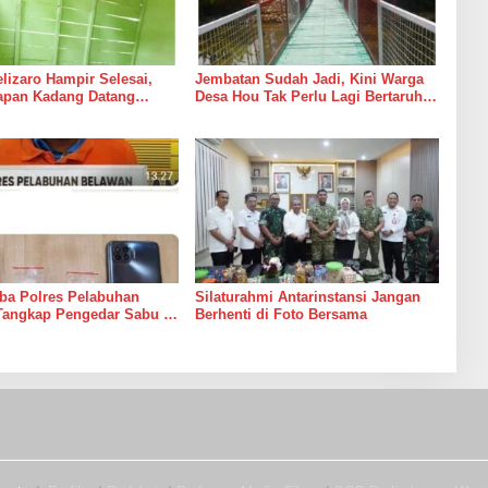
izaro Hampir Selesai,
Jembatan Sudah Jadi, Kini Warga
rapan Kadang Datang
Desa Hou Tak Perlu Lagi Bertaruh
Suara Palu dan Semen
dengan Arus Sungai
ba Polres Pelabuhan
Silaturahmi Antarinstansi Jangan
Tangkap Pengedar Sabu di
Berhenti di Foto Bersama