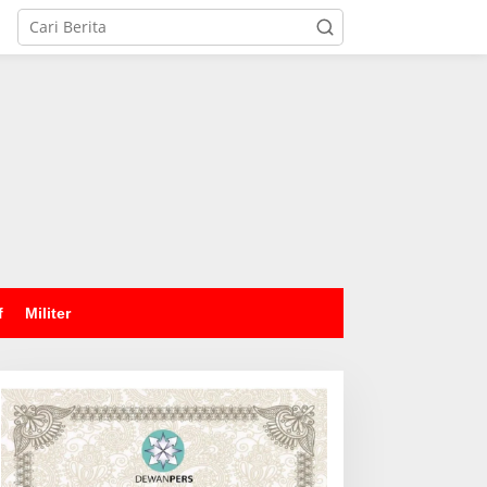
tutup
f
Militer