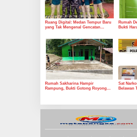
Ruang Digital: Medan Tempur Baru
Rumah Del
yang Tak Mengenal Gencatan
Bukti Ha
Senjata
Bersama 
Rumah Sakharina Hampir
Sat Narko
Rampung, Bukti Gotong Royong
Belawan 
Masih Lebih Cepat dari Janji
Belawan I
Banyak Orang