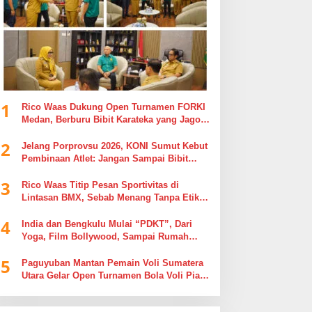
1
Rico Waas Dukung Open Turnamen FORKI
Medan, Berburu Bibit Karateka yang Jago
di Arena, Bukan Jago Berdebat di Kolom
2
Komentar
Jelang Porprovsu 2026, KONI Sumut Kebut
Pembinaan Atlet: Jangan Sampai Bibit
Emas Pindah Jersey
3
Rico Waas Titip Pesan Sportivitas di
Lintasan BMX, Sebab Menang Tanpa Etika
Tak Ada Gunanya
4
India dan Bengkulu Mulai “PDKT”, Dari
Yoga, Film Bollywood, Sampai Rumah
Sakit
5
Paguyuban Mantan Pemain Voli Sumatera
Utara Gelar Open Turnamen Bola Voli Piala
Dandenpom I/5 Cup Putra Putri