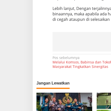
Lebih lanjut, Dengan terjalinn
binaannya, maka apabila ada h
di cegah ataupun di selesaikan 
N
Pos sebelumnya
Melalui Komsos, Babinsa dan Toko
a
Masyarakat Tingkatkan Sinergitas
v
i
Jangan Lewatkan
g
a
s
i