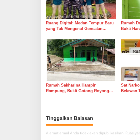
p
o
s
Ruang Digital: Medan Tempur Baru
Rumah Del
yang Tak Mengenal Gencatan
Bukti Ha
Senjata
Bersama 
Rumah Sakharina Hampir
Sat Narko
Rampung, Bukti Gotong Royong
Belawan 
Masih Lebih Cepat dari Janji
Belawan I
Banyak Orang
Tinggalkan Balasan
Alamat email Anda tidak akan dipublikasikan.
Ruas yan