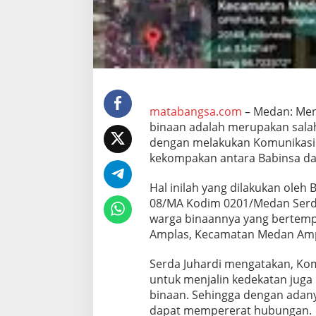
a
b
i
n
s
a
B
e
r
matabangsa.com
– Medan: Men
b
binaan adalah merupakan salah
a
dengan melakukan Komunikasi S
u
kekompakan antara Babinsa da
r
D
i
Hal inilah yang dilakukan oleh
W
08/MA Kodim 0201/Medan Serda
a
warga binaannya yang bertempat
r
Amplas, Kecamatan Medan Ampl
u
n
g
Serda Juhardi mengatakan, Kom
K
untuk menjalin kedekatan juga
o
binaan. Sehingga dengan adany
p
dapat mempererat hubungan.
i