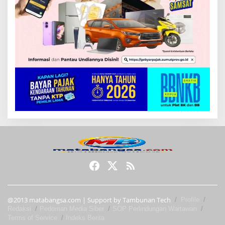
@2013 matabangsa.com | Support by Tambunan Tech
Profile
Redaksi
Pedoman Media Siber
SOP Perlindungan Wartawan
Terms of Service
Indeks Berita