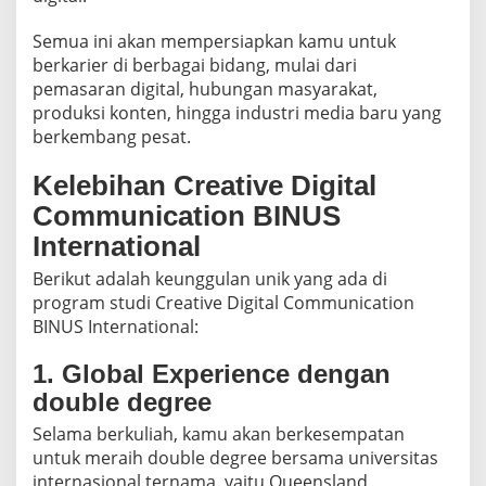
n
a
Semua ini akan mempersiapkan kamu untuk
t
berkarier di berbagai bidang, mulai dari
i
pemasaran digital, hubungan masyarakat,
o
produksi konten, hingga industri media baru yang
n
a
berkembang pesat.
l
Kelebihan Creative Digital
Communication BINUS
International
Berikut adalah keunggulan unik yang ada di
program studi Creative Digital Communication
BINUS International:
1. Global Experience dengan
double degree
Selama berkuliah, kamu akan berkesempatan
untuk meraih double degree bersama universitas
internasional ternama, yaitu Queensland