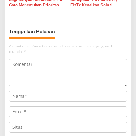
Cara Menentukan Prioritas
FisTx Kenalkan Solusi
Keuangan agar Tetap
Teknologi Terlengkap,
Terkendali
Jadikan Tambak Merdeka Dari
Masalah Klasik
Tinggalkan Balasan
Alamat email Anda tidak akan dipublikasikan.
Ruas yang wajib
ditandai
*