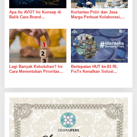
Apa Itu AVO? Ini Konsep di
Korlantas Polri dan Jasa
Balik Cara Brand
Marga Perkuat Kolaborasi,
Direkomendasikan AI
Bahas Digitalisasi, Nataru
hingga Penertiban ODOL
Lagi Banyak Kebutuhan? Ini
Bertepatan HUT ke-81 RI,
Cara Menentukan Prioritas
FisTx Kenalkan Solusi
Keuangan agar Tetap
Teknologi Terlengkap,
Terkendali
Jadikan Tambak Merdeka Dari
Masalah Klasik