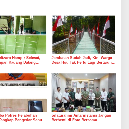
izaro Hampir Selesai,
Jembatan Sudah Jadi, Kini Warga
rapan Kadang Datang
Desa Hou Tak Perlu Lagi Bertaruh
Suara Palu dan Semen
dengan Arus Sungai
ba Polres Pelabuhan
Silaturahmi Antarinstansi Jangan
Tangkap Pengedar Sabu di
Berhenti di Foto Bersama