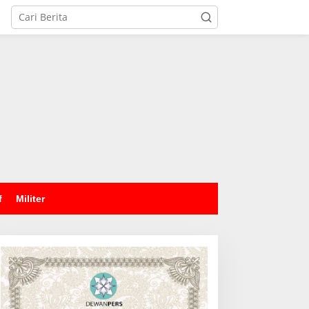
tutup
f
Militer