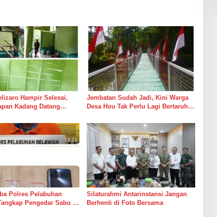
izaro Hampir Selesai,
Jembatan Sudah Jadi, Kini Warga
rapan Kadang Datang
Desa Hou Tak Perlu Lagi Bertaruh
Suara Palu dan Semen
dengan Arus Sungai
ba Polres Pelabuhan
Silaturahmi Antarinstansi Jangan
Tangkap Pengedar Sabu di
Berhenti di Foto Bersama