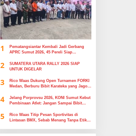
1
Pematangsiantar Kembali Jadi Gerbang
APRC Sumut 2026, 45 Pereli Siap
Taklukkan Lintasan Kebun Tobasari
2
Kabupaten Simalungun
SUMATERA UTARA RALLY 2026 SIAP
UNTUK DIGELAR
3
Rico Waas Dukung Open Turnamen FORKI
Medan, Berburu Bibit Karateka yang Jago
di Arena, Bukan Jago Berdebat di Kolom
4
Komentar
Jelang Porprovsu 2026, KONI Sumut Kebut
Pembinaan Atlet: Jangan Sampai Bibit
Emas Pindah Jersey
5
Rico Waas Titip Pesan Sportivitas di
Lintasan BMX, Sebab Menang Tanpa Etika
Tak Ada Gunanya