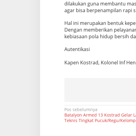
dilakukan guna membantu masya
e
r
agar bisa berpenampilan rapi s
s
i
Hal ini merupakan bentuk kepe
h
Dengan memberikan pelayanan
d
kebiasaan pola hidup bersih dan
a
n
R
Autentikasi
a
p
Kapen Kostrad, Kolonel Inf Hend
i
N
Pos sebelumnya
Batalyon Armed 13 Kostrad Gelar L
a
Teknis Tingkat Pucuk/Regu/Kelomp
v