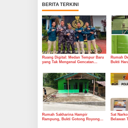
BERITA TERKINI
Ruang Digital: Medan Tempur Baru
Rumah Del
yang Tak Mengenal Gencatan
Bukti Ha
Senjata
Bersama 
Rumah Sakharina Hampir
Sat Narko
Rampung, Bukti Gotong Royong
Belawan 
Masih Lebih Cepat dari Janji
Belawan I