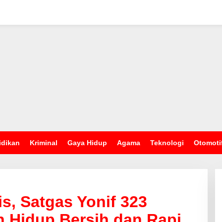
idikan
Kriminal
Gaya Hidup
Agama
Teknologi
Otomoti
s, Satgas Yonif 323
 Hidup Bersih dan Rapi