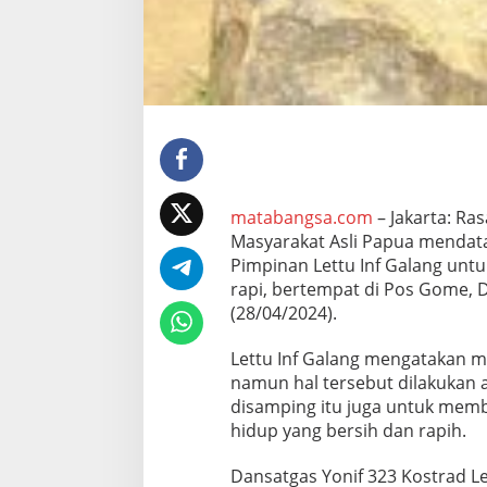
2
3
K
o
s
t
r
a
d
E
d
matabangsa.com
– Jakarta: Ra
u
Masyarakat Asli Papua mendata
k
Pimpinan Lettu Inf Galang unt
a
s
rapi, bertempat di Pos Gome, 
i
(28/04/2024).
k
a
Lettu Inf Galang mengatakan m
n
namun hal tersebut dilakukan 
H
i
disamping itu juga untuk memb
d
hidup yang bersih dan rapih.
u
p
Dansatgas Yonif 323 Kostrad Le
B