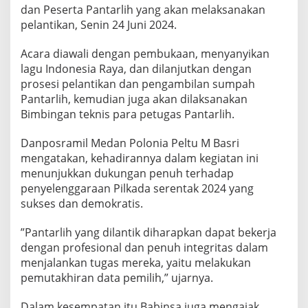
a
dan Peserta Pantarlih yang akan melaksanakan
s
pelantikan, Senin 24 Juni 2024.
P
a
Acara diawali dengan pembukaan, menyanyikan
n
lagu Indonesia Raya, dan dilanjutkan dengan
t
a
prosesi pelantikan dan pengambilan sumpah
r
Pantarlih, kemudian juga akan dilaksanakan
l
Bimbingan teknis para petugas Pantarlih.
i
h
Danposramil Medan Polonia Peltu M Basri
K
e
mengatakan, kehadirannya dalam kegiatan ini
l
menunjukkan dukungan penuh terhadap
u
penyelenggaraan Pilkada serentak 2024 yang
r
sukses dan demokratis.
a
h
a
”Pantarlih yang dilantik diharapkan dapat bekerja
n
dengan profesional dan penuh integritas dalam
S
menjalankan tugas mereka, yaitu melakukan
a
pemutakhiran data pemilih,” ujarnya.
r
i
r
Dalam kesempatan itu Babinsa juga mengajak