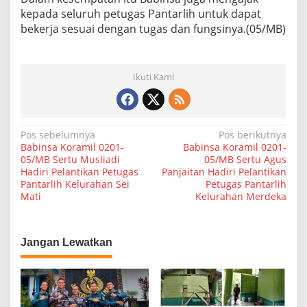
e
kepada seluruh petugas Pantarlih untuk dapat
j
bekerja sesuai dengan tugas dan fungsinya.(05/MB)
o
Ikuti Kami
N
Pos sebelumnya
Pos berikutnya
Babinsa Koramil 0201-
Babinsa Koramil 0201-
a
05/MB Sertu Musliadi
05/MB Sertu Agus
Hadiri Pelantikan Petugas
Panjaitan Hadiri Pelantikan
v
Pantarlih Kelurahan Sei
Petugas Pantarlih
i
Mati
Kelurahan Merdeka
g
a
Jangan Lewatkan
s
i
p