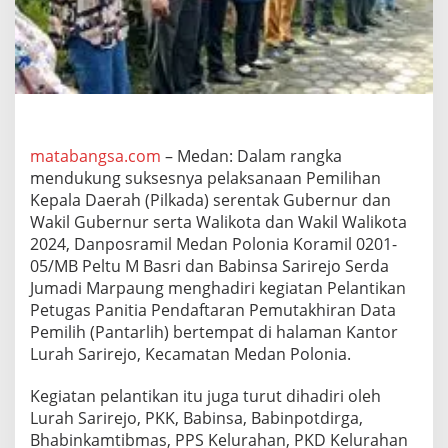
o
n
i
a
H
a
d
i
r
matabangsa.com
– Medan: Dalam rangka
i
mendukung suksesnya pelaksanaan Pemilihan
P
Kepala Daerah (Pilkada) serentak Gubernur dan
e
Wakil Gubernur serta Walikota dan Wakil Walikota
l
2024, Danposramil Medan Polonia Koramil 0201-
a
n
05/MB Peltu M Basri dan Babinsa Sarirejo Serda
t
Jumadi Marpaung menghadiri kegiatan Pelantikan
i
Petugas Panitia Pendaftaran Pemutakhiran Data
k
Pemilih (Pantarlih) bertempat di halaman Kantor
a
n
Lurah Sarirejo, Kecamatan Medan Polonia.
P
e
Kegiatan pelantikan itu juga turut dihadiri oleh
t
Lurah Sarirejo, PKK, Babinsa, Babinpotdirga,
u
Bhabinkamtibmas, PPS Kelurahan, PKD Kelurahan
g