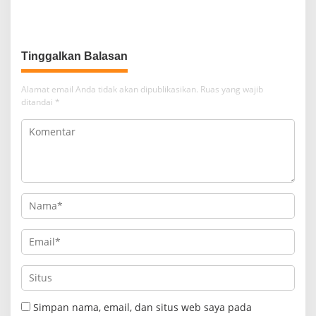
Pengedar Sabu di Belawan I
Bersama
Tinggalkan Balasan
Alamat email Anda tidak akan dipublikasikan.
Ruas yang wajib
ditandai
*
Simpan nama, email, dan situs web saya pada