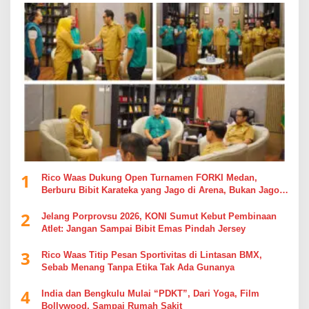
1
Rico Waas Dukung Open Turnamen FORKI Medan,
Berburu Bibit Karateka yang Jago di Arena, Bukan Jago
Berdebat di Kolom Komentar
2
Jelang Porprovsu 2026, KONI Sumut Kebut Pembinaan
Atlet: Jangan Sampai Bibit Emas Pindah Jersey
3
Rico Waas Titip Pesan Sportivitas di Lintasan BMX,
Sebab Menang Tanpa Etika Tak Ada Gunanya
4
India dan Bengkulu Mulai “PDKT”, Dari Yoga, Film
Bollywood, Sampai Rumah Sakit