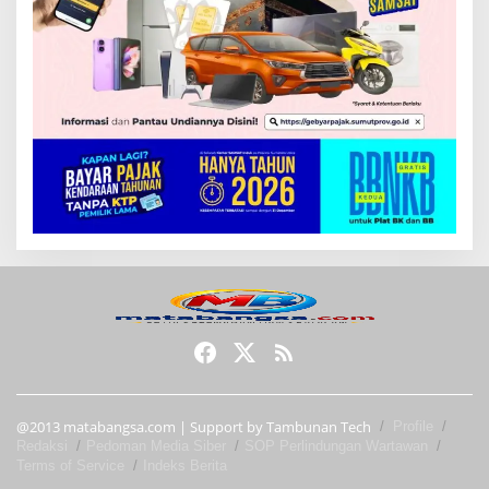
@2013 matabangsa.com | Support by Tambunan Tech
Profile
Redaksi
Pedoman Media Siber
SOP Perlindungan Wartawan
Terms of Service
Indeks Berita