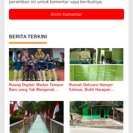
peramban ini untuk komentar saya berikutnya.
BERITA TERKINI
Ruang Digital: Medan Tempur
Rumah Delizaro Hampir
Baru yang Tak Mengenal
Selesai, Bukti Harapan
Gencatan Senjata
Kadang Datang Bersama
Suara Palu dan Semen