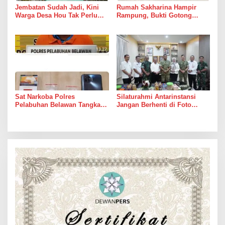
Jembatan Sudah Jadi, Kini
Rumah Sakharina Hampir
Warga Desa Hou Tak Perlu
Rampung, Bukti Gotong
Lagi Bertaruh dengan Arus
Royong Masih Lebih Cepat
Sungai
dari Janji Banyak Orang
Sat Narkoba Polres
Silaturahmi Antarinstansi
Pelabuhan Belawan Tangkap
Jangan Berhenti di Foto
Pengedar Sabu di Belawan I
Bersama