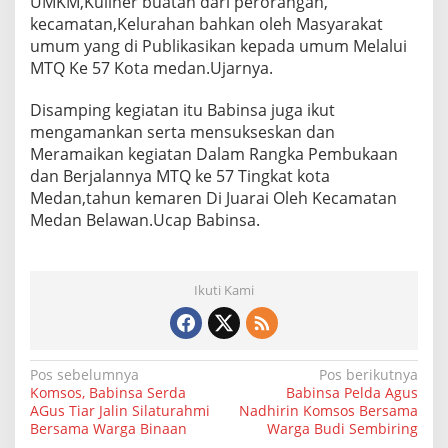
UMKM,Kuliner buatan dari perorangan,
a
kecamatan,Kelurahan bahkan oleh Masyarakat
w
umum yang di Publikasikan kepada umum Melalui
a
MTQ Ke 57 Kota medan.Ujarnya.
i
T
a
Disamping kegiatan itu Babinsa juga ikut
a
mengamankan serta mensukseskan dan
r
Meramaikan kegiatan Dalam Rangka Pembukaan
u
dan Berjalannya MTQ ke 57 Tingkat kota
f
S
Medan,tahun kemaren Di Juarai Oleh Kecamatan
e
Medan Belawan.Ucap Babinsa.
r
e
n
t
Ikuti Kami
a
k
N
Pos sebelumnya
Pos berikutnya
Komsos, Babinsa Serda
Babinsa Pelda Agus
a
AGus Tiar Jalin Silaturahmi
Nadhirin Komsos Bersama
Bersama Warga Binaan
Warga Budi Sembiring
v