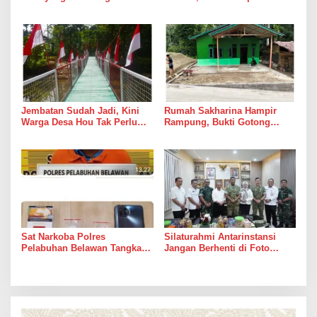
Gencatan Senjata
Kadang Datang Bersama
Suara Palu dan Semen
Jembatan Sudah Jadi, Kini
Rumah Sakharina Hampir
Warga Desa Hou Tak Perlu
Rampung, Bukti Gotong
Lagi Bertaruh dengan Arus
Royong Masih Lebih Cepat
Sungai
dari Janji Banyak Orang
Sat Narkoba Polres
Silaturahmi Antarinstansi
Pelabuhan Belawan Tangkap
Jangan Berhenti di Foto
Pengedar Sabu di Belawan I
Bersama