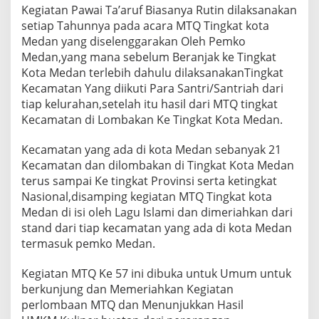
S
Kegiatan Pawai Ta’aruf Biasanya Rutin dilaksanakan
u
setiap Tahunnya pada acara MTQ Tingkat kota
k
Medan yang diselenggarakan Oleh Pemko
s
Medan,yang mana sebelum Beranjak ke Tingkat
e
Kota Medan terlebih dahulu dilaksanakanTingkat
s
k
Kecamatan Yang diikuti Para Santri/Santriah dari
a
tiap kelurahan,setelah itu hasil dari MTQ tingkat
n
Kecamatan di Lombakan Ke Tingkat Kota Medan.
M
T
Kecamatan yang ada di kota Medan sebanyak 21
Q
K
Kecamatan dan dilombakan di Tingkat Kota Medan
e
terus sampai Ke tingkat Provinsi serta ketingkat
-
Nasional,disamping kegiatan MTQ Tingkat kota
5
Medan di isi oleh Lagu Islami dan dimeriahkan dari
7
M
stand dari tiap kecamatan yang ada di kota Medan
e
termasuk pemko Medan.
l
a
Kegiatan MTQ Ke 57 ini dibuka untuk Umum untuk
l
berkunjung dan Memeriahkan Kegiatan
u
i
perlombaan MTQ dan Menunjukkan Hasil
P