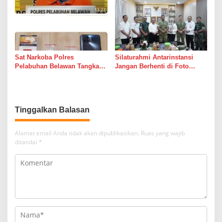
Sat Narkoba Polres
Silaturahmi Antarinstansi
Pelabuhan Belawan Tangkap
Jangan Berhenti di Foto
Pengedar Sabu di Belawan I
Bersama
Tinggalkan Balasan
Alamat email Anda tidak akan dipublikasikan.
Ruas yang wajib
ditandai
*