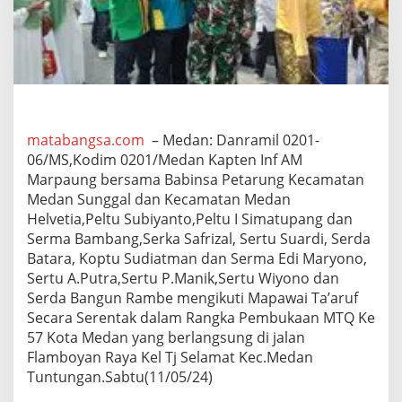
e
r
s
a
m
a
B
a
b
matabangsa.com
– Medan: Danramil 0201-
i
06/MS,Kodim 0201/Medan Kapten Inf AM
n
Marpaung bersama Babinsa Petarung Kecamatan
s
Medan Sunggal dan Kecamatan Medan
a
Helvetia,Peltu Subiyanto,Peltu I Simatupang dan
P
e
Serma Bambang,Serka Safrizal, Sertu Suardi, Serda
t
Batara, Koptu Sudiatman dan Serma Edi Maryono,
a
Sertu A.Putra,Sertu P.Manik,Sertu Wiyono dan
r
Serda Bangun Rambe mengikuti Mapawai Ta’aruf
u
n
Secara Serentak dalam Rangka Pembukaan MTQ Ke
g
57 Kota Medan yang berlangsung di jalan
I
Flamboyan Raya Kel Tj Selamat Kec.Medan
k
Tuntungan.Sabtu(11/05/24)
u
t