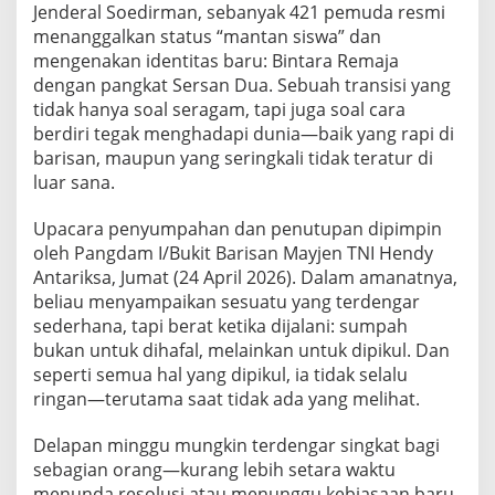
Jenderal Soedirman, sebanyak 421 pemuda resmi
a
a
menanggalkan status “mantan siswa” dan
t
mengenakan identitas baru: Bintara Remaja
R
dengan pangkat Sersan Dua. Sebuah transisi yang
e
tidak hanya soal seragam, tapi juga soal cara
m
berdiri tegak menghadapi dunia—baik yang rapi di
a
j
barisan, maupun yang seringkali tidak teratur di
a
luar sana.
B
e
Upacara penyumpahan dan penutupan dipimpin
r
oleh Pangdam I/Bukit Barisan Mayjen TNI Hendy
u
b
Antariksa, Jumat (24 April 2026). Dalam amanatnya,
a
beliau menyampaikan sesuatu yang terdengar
h
sederhana, tapi berat ketika dijalani: sumpah
J
bukan untuk dihafal, melainkan untuk dipikul. Dan
a
d
seperti semua hal yang dipikul, ia tidak selalu
i
ringan—terutama saat tidak ada yang melihat.
P
r
Delapan minggu mungkin terdengar singkat bagi
a
sebagian orang—kurang lebih setara waktu
j
u
menunda resolusi atau menunggu kebiasaan baru