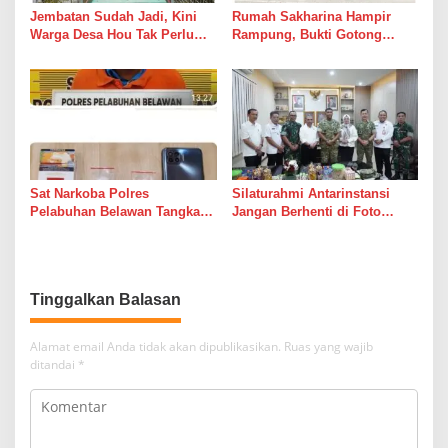
Jembatan Sudah Jadi, Kini
Rumah Sakharina Hampir
Warga Desa Hou Tak Perlu
Rampung, Bukti Gotong
Lagi Bertaruh dengan Arus
Royong Masih Lebih Cepat
Sungai
dari Janji Banyak Orang
Sat Narkoba Polres
Silaturahmi Antarinstansi
Pelabuhan Belawan Tangkap
Jangan Berhenti di Foto
Pengedar Sabu di Belawan I
Bersama
Tinggalkan Balasan
Alamat email Anda tidak akan dipublikasikan.
Ruas yang wajib
ditandai
*