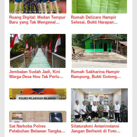
Ruang Digital: Medan Tempur
Rumah Delizaro Hampir
Baru yang Tak Mengenal
Selesai, Bukti Harapan
Gencatan Senjata
Kadang Datang Bersama
Suara Palu dan Semen
Jembatan Sudah Jadi, Kini
Rumah Sakharina Hampir
Warga Desa Hou Tak Perlu
Rampung, Bukti Gotong
Lagi Bertaruh dengan Arus
Royong Masih Lebih Cepat
Sungai
dari Janji Banyak Orang
Sat Narkoba Polres
Silaturahmi Antarinstansi
Pelabuhan Belawan Tangkap
Jangan Berhenti di Foto
Pengedar Sabu di Belawan I
Bersama