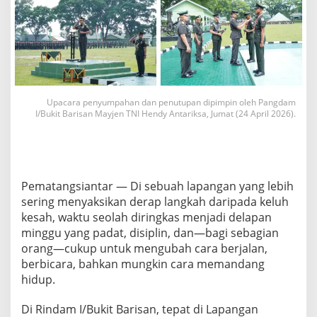
u
m
p
a
h
,
d
a
Upacara penyumpahan dan penutupan dipimpin oleh Pangdam
n
I/Bukit Barisan Mayjen TNI Hendy Antariksa, Jumat (24 April 2026).
B
a
n
y
a
Pematangsiantar — Di sebuah lapangan yang lebih
k
K
sering menyaksikan derap langkah daripada keluh
e
kesah, waktu seolah diringkas menjadi delapan
r
minggu yang padat, disiplin, dan—bagi sebagian
i
orang—cukup untuk mengubah cara berjalan,
n
g
berbicara, bahkan mungkin cara memandang
a
hidup.
t
,
Di Rindam I/Bukit Barisan, tepat di Lapangan
S