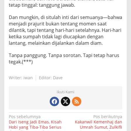
tetap tinggal: tanggung jawab.
Dan mungkin, di situlah inti dari semuanya—bahwa
menjadi prajurit bukan tentang momen saat
dilantik, tapi tentang hari-hari setelahnya. Hari-hari
ketika sumpah tidak lagi diucapkan dengan
lantang, melainkan dijalankan dalam diam.
Tanpa panggung. Tanpa sorotan. Tapi tetap harus
tegak.(***)
Writer: iwan
Editor: Dave
Ikuti Kami
N
Pos sebelumnya
Pos berikutnya
Dari Iseng Jadi Emas, Kisah
Kakanwil Kemenhaj dan
a
Hobi yang Tiba-Tiba Serius
Umrah Sumut, Zulkifli