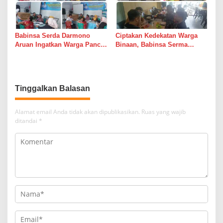
Babinsa Serda Darmono
Ciptakan Kedekatan Warga
Aruan Ingatkan Warga Pancur
Binaan, Babinsa Serma
Batu Tingkatkan
Bambang K Laksanakan
Kewaspadaan Banjir dan
Komsos di Medan Sunggal
Longsor
Tinggalkan Balasan
Alamat email Anda tidak akan dipublikasikan.
Ruas yang wajib
ditandai
*