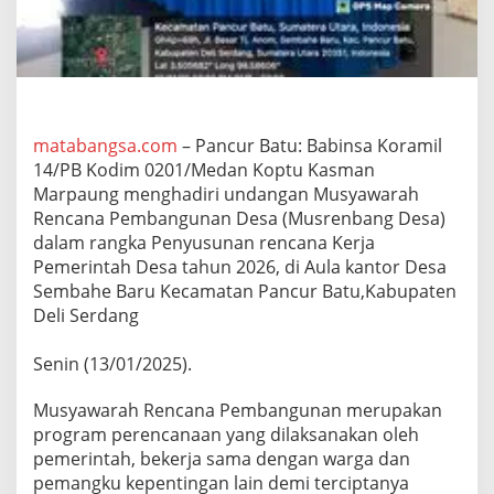
j
u
d
P
e
r
a
matabangsa.com
– Pancur Batu: Babinsa Koramil
n
14/PB Kodim 0201/Medan Koptu Kasman
A
k
Marpaung menghadiri undangan Musyawarah
t
Rencana Pembangunan Desa (Musrenbang Desa)
i
dalam rangka Penyusunan rencana Kerja
f
Pemerintah Desa tahun 2026, di Aula kantor Desa
B
a
Sembahe Baru Kecamatan Pancur Batu,Kabupaten
b
Deli Serdang
i
n
Senin (13/01/2025).
s
a
D
Musyawarah Rencana Pembangunan merupakan
i
program perencanaan yang dilaksanakan oleh
W
pemerintah, bekerja sama dengan warga dan
i
pemangku kepentingan lain demi terciptanya
l