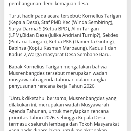
pembangunan demi kemajuan desa.
a
y
a
Turut hadir pada acara tersebut: Kornelius Tarigan
h
(Kepala Desa), Staf PMD Kec (Winda Sembiring),
B
Surya Darma S (Ketua BPD), Alim Tarigan
i
(LPM),Bidan Desa (Julika Andriani Turnip?), Sekdes
n
a
(Pintaria Tarigan), Ketua PKK (Damenta Ginting),
a
Babinsa (Koptu Kasman Marpaung), Kadus 1 dan
n
Kadus 2,Warga masyarat Desa Sembahe Baru.
Bapak Kornelius Tarigan mengatakan bahwa
Musrenbangdes tersebut merupakan wadah
musyawarah agenda tahunan dalam rangka
penyusunan rencana kerja Tahun 2026.
“Untuk diketahui bersama, Musrenbangdes yang
dilakukan ini, merupakan wadah Musyawarah
Agenda Tahunan, untuk menyiapkan rencana
prioritas Tahun 2026, sehingga Kepala Desa
termasuk seluruh lembaga dan Tokoh Masyarakat
yang hadir dipersilakan untuk melaksanakan