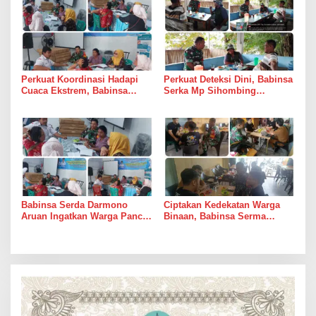
Perkuat Koordinasi Hadapi
Perkuat Deteksi Dini, Babinsa
Cuaca Ekstrem, Babinsa
Serka Mp Sihombing
Serda Darmono Ajak
Laksanakan Komsos di
Perangkat Desa Siapkan
Warung Kopi Deli Tua Barat
Langkah Mitigasi
Babinsa Serda Darmono
Ciptakan Kedekatan Warga
Aruan Ingatkan Warga Pancur
Binaan, Babinsa Serma
Batu Tingkatkan
Bambang K Laksanakan
Kewaspadaan Banjir dan
Komsos di Medan Sunggal
Longsor