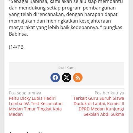
“Sebagai Babinsa, kami akan selalu siap membantu
dan mendukung setiap program pembangunan
yang telah direncanakan, dengan harapan dapat
memajukan dan meningkatkan kesejahteraan
masyarakat yang lebih baik kedepannya. ” pungkas
Babinsa.
(14/PB.
Ikuti Kami
N
Pos sebelumnya
Pos berikutnya
Peltu Dicky Lubis Hadiri
Terkait Guru Suruh Siswa
a
Lomba IVA Test Kecamatan
Duduk di Lantai, Komisi II
Medan Timur Tingkat Kota
DPRD Medan Kunjungi
v
Medan
Sekolah Abdi Sukma
i
g