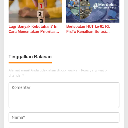
Lagi Banyak Kebutuhan? Ini
Bertepatan HUT ke-81 RI,
Cara Menentukan Prioritas
FisTx Kenalkan Solusi
Keuangan agar Tetap
Teknologi Terlengkap,
Terkendali
Jadikan Tambak Merdeka Dari
Masalah Klasik
Tinggalkan Balasan
Alamat email Anda tidak akan dipublikasikan.
Ruas yang wajib
ditandai
*