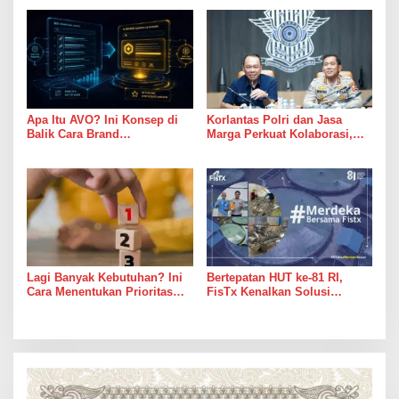
Kuota
Apa Itu AVO? Ini Konsep di
Korlantas Polri dan Jasa
Balik Cara Brand
Marga Perkuat Kolaborasi,
Direkomendasikan AI
Bahas Digitalisasi, Nataru
hingga Penertiban ODOL
Lagi Banyak Kebutuhan? Ini
Bertepatan HUT ke-81 RI,
Cara Menentukan Prioritas
FisTx Kenalkan Solusi
Keuangan agar Tetap
Teknologi Terlengkap,
Terkendali
Jadikan Tambak Merdeka Dari
Masalah Klasik