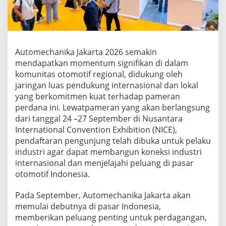
k
a
l
M
e
m
Automechanika Jakarta 2026 semakin
b
mendapatkan momentum signifikan di dalam
e
komunitas otomotif regional, didukung oleh
r
jaringan luas pendukung internasional dan lokal
i
k
yang berkomitmen kuat terhadap pameran
a
perdana ini. Lewatpameran yang akan berlangsung
n
dari tanggal 24 –27 September di Nusantara
D
International Convention Exhibition (NICE),
u
pendaftaran pengunjung telah dibuka untuk pelaku
k
u
industri agar dapat membangun koneksi industri
n
internasional dan menjelajahi peluang di pasar
g
otomotif Indonesia.
a
n
Pada September, Automechanika Jakarta akan
K
u
memulai debutnya di pasar Indonesia,
a
memberikan peluang penting untuk perdagangan,
t