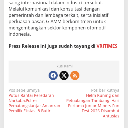
saing internasional dalam industri tersebut.
Melalui komunikasi dan konsultasi dengan
pemerintah dan lembaga terkait, serta inisiatif
perluasan pasar, GIAMM berkomitmen untuk
mengembangkan sektor komponen otomotif
Indonesia.
Press Release ini juga sudah tayang di
VRITIMES
Ikuti Kami
N
Pos sebelumnya
Pos berikutnya
Putus Rantai Peredaran
Helm Kuning dan
a
Narkoba,Polres
Petualangan Tambang, Hari
Pematangsianțar Amankan
Pertama Junior Miners Fun
v
Pemilik Ekstasi 8 Butir
Fest 2026 Disambut
i
Antusias
g