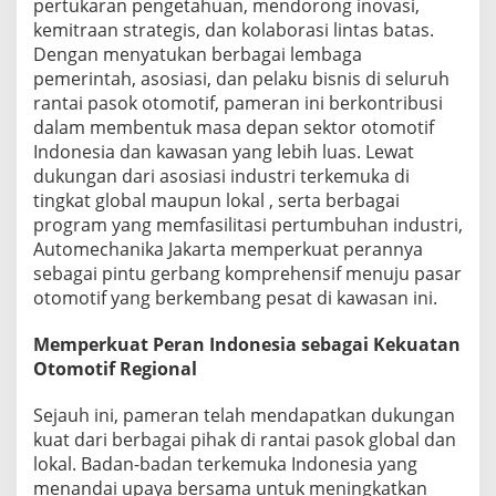
pertukaran pengetahuan, mendorong inovasi,
p
kemitraan strategis, dan kolaborasi lintas batas.
a
d
Dengan menyatukan berbagai lembaga
a
pemerintah, asosiasi, dan pelaku bisnis di seluruh
A
rantai pasok otomotif, pameran ini berkontribusi
u
dalam membentuk masa depan sektor otomotif
t
Indonesia dan kawasan yang lebih luas. Lewat
o
m
dukungan dari asosiasi industri terkemuka di
e
tingkat global maupun lokal , serta berbagai
c
program yang memfasilitasi pertumbuhan industri,
h
Automechanika Jakarta memperkuat perannya
a
n
sebagai pintu gerbang komprehensif menuju pasar
i
otomotif yang berkembang pesat di kawasan ini.
k
a
Memperkuat Peran Indonesia sebagai Kekuatan
J
Otomotif Regional
a
k
a
Sejauh ini, pameran telah mendapatkan dukungan
r
kuat dari berbagai pihak di rantai pasok global dan
t
lokal. Badan-badan terkemuka Indonesia yang
a
menandai upaya bersama untuk meningkatkan