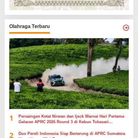
Olahraga Terbaru
1
Persaingan Ketat Nirwan dan Ijeck Warnai Hari Pertama
Gelaran APRC 2026 Round 3 di Kebun Tobasari
Simalungun
2
Duo Pereli Indonesia Siap Bertarung di APRC Sumatera