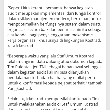
T
N
“Seperti kita ketahui bersama, bahwa kegiatan
I
audit merupakan implementasi dari fungsi kontrol
P
dalam siklus manajemen modern, bertujuan untuk
e
mengoptimalkan berfungsinya sistem dalam suatu
r
organisasi secara baik dan benar, selain itu sebagai
i
o
alat kendali bagi penyelenggaraan mekanisme
d
kerja organisasi, khususnya di lingkungan Kostrad,”
e
kata Irkostrad.
I
I
“Beberapa waktu yang lalu Staf Umum Kostrad
T
A
telah mengirim data dukung atau dokumen kepada
2
Tim Puldata Itjen TNI sebagai bahan awal sehingga
0
dalam kegiatan audit kali ini bisa dilanjutkan
2
pendalaman terhadap hal-hal yang dinilai perlu
4
untuk dikonfirmasi kepada pejabat terkait,” tambah
Pangkostrad.
Selain itu, Irkostrad mempersilahkan kepada Tim
untuk melaksanakan audit di Staf Umum Kostrad
dan satuan jajaran sesuai jadwal yang telah