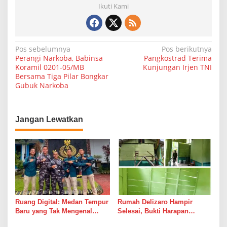
Ikuti Kami
N
Pos sebelumnya
Pos berikutnya
Perangi Narkoba, Babinsa
Pangkostrad Terima
a
Koramil 0201-05/MB
Kunjungan Irjen TNI
Bersama Tiga Pilar Bongkar
v
Gubuk Narkoba
i
g
a
Jangan Lewatkan
s
i
p
o
s
Ruang Digital: Medan Tempur
Rumah Delizaro Hampir
Baru yang Tak Mengenal
Selesai, Bukti Harapan
Gencatan Senjata
Kadang Datang Bersama