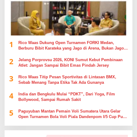
1
Rico Waas Dukung Open Turnamen FORKI Medan,
Berburu Bibit Karateka yang Jago di Arena, Bukan Jago
Berdebat di Kolom Komentar
2
Jelang Porprovsu 2026, KONI Sumut Kebut Pembinaan
Atlet: Jangan Sampai Bibit Emas Pindah Jersey
3
Rico Waas Titip Pesan Sportivitas di Lintasan BMX,
Sebab Menang Tanpa Etika Tak Ada Gunanya
4
India dan Bengkulu Mulai “PDKT”, Dari Yoga, Film
Bollywood, Sampai Rumah Sakit
5
Paguyuban Mantan Pemain Voli Sumatera Utara Gelar
Open Turnamen Bola Voli Piala Dandenpom I/5 Cup Putra
Putri