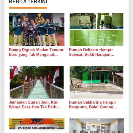
BERITA TERKINI
Ruang Digital: Medan Tempur
Rumah Delizaro Hampir
Baru yang Tak Mengenal
Selesai, Bukti Harapan
Gencatan Senjata
Kadang Datang Bersama
Suara Palu dan Semen
Jembatan Sudah Jadi, Kini
Rumah Sakharina Hampir
Warga Desa Hou Tak Perlu
Rampung, Bukti Gotong
Lagi Bertaruh dengan Arus
Royong Masih Lebih Cepat
Sungai
dari Janji Banyak Orang