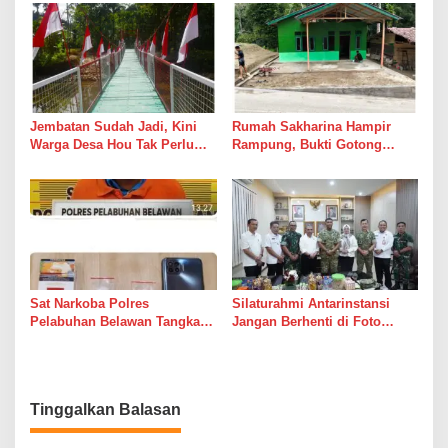
Suara Palu dan Semen
Jembatan Sudah Jadi, Kini
Rumah Sakharina Hampir
Warga Desa Hou Tak Perlu
Rampung, Bukti Gotong
Lagi Bertaruh dengan Arus
Royong Masih Lebih Cepat
Sungai
dari Janji Banyak Orang
Sat Narkoba Polres
Silaturahmi Antarinstansi
Pelabuhan Belawan Tangkap
Jangan Berhenti di Foto
Pengedar Sabu di Belawan I
Bersama
Tinggalkan Balasan