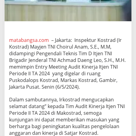
y
M
e
e
t
i
n
matabangsa.com
– Jakarta: Inspektur Kostrad (Ir
g
Kostrad) Mayjen TNI Choirul Anam, S.E., M.M,
A
u
didampingi Pengendali Teknis Tim D Itjen TNI
d
Brigadir Jenderal TNI Achmad Daeng Leo, S.H., M.H.
i
memimpin Entry Meeting Audit Kinerja Itjen TNI
t
Periode II TA 2024 yang digelar di ruang
K
i
Puskodalops Kostrad, Markas Kostrad, Gambir,
n
Jakarta Pusat. Senin (6/5/2024).
e
r
Dalam sambutannya, Irkostrad mengucapkan
j
selamat datang” kepada Tim Audit Kinerja Itjen TNI
a
I
Periode II TA 2024 di Makostrad, semoga
t
kunjungan ini dapat memberikan masukan yang
j
berharga bagi peningkatan kualitas pengelolaan
e
anggaran dan kinerja di Satjar Kostrad.
n