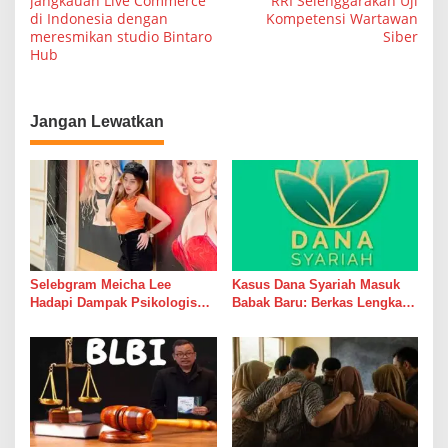
jangkauan Live Commerce
RRI Selenggarakan Uji
di Indonesia dengan
Kompetensi Wartawan
v
meresmikan studio Bintaro
Siber
i
Hub
g
a
Jangan Lewatkan
s
i
p
o
s
Selebgram Meicha Lee
Kasus Dana Syariah Masuk
Hadapi Dampak Psikologis
Babak Baru: Berkas Lengkap,
Kasus Dermakeys Clinic,
Aset Diburu, Korban Masih
Berulang Kali Diperiksa
Menunggu
Psikiater