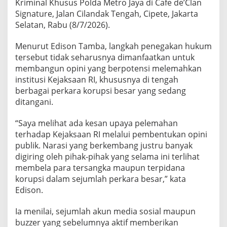
Kriminal Khusus Polda Metro Jaya di Cafe de’Clan
J
Signature, Jalan Cilandak Tengah, Cipete, Jakarta
a
n
Selatan, Rabu (8/7/2026).
g
a
Menurut Edison Tamba, langkah penegakan hukum
n
tersebut tidak seharusnya dimanfaatkan untuk
D
membangun opini yang berpotensi melemahkan
i
j
institusi Kejaksaan RI, khususnya di tengah
a
berbagai perkara korupsi besar yang sedang
d
ditangani.
i
k
“Saya melihat ada kesan upaya pelemahan
a
n
terhadap Kejaksaan RI melalui pembentukan opini
A
publik. Narasi yang berkembang justru banyak
l
digiring oleh pihak-pihak yang selama ini terlihat
a
membela para tersangka maupun terpidana
t
korupsi dalam sejumlah perkara besar,” kata
P
e
Edison.
l
e
Ia menilai, sejumlah akun media sosial maupun
m
buzzer yang sebelumnya aktif memberikan
a