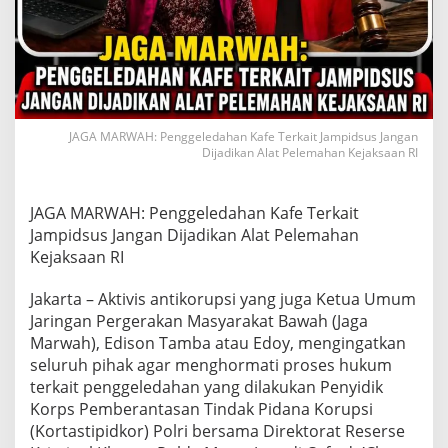
d
a
h
a
n
K
a
f
JAGA MARWAH: Penggeledahan Kafe Terkait Jampidsus Jangan
e
Dijadikan Alat Pelemahan Kejaksaan RI
T
e
r
JAGA MARWAH: Penggeledahan Kafe Terkait
k
Jampidsus Jangan Dijadikan Alat Pelemahan
a
Kejaksaan RI
i
t
J
Jakarta – Aktivis antikorupsi yang juga Ketua Umum
a
Jaringan Pergerakan Masyarakat Bawah (Jaga
m
Marwah), Edison Tamba atau Edoy, mengingatkan
p
seluruh pihak agar menghormati proses hukum
i
terkait penggeledahan yang dilakukan Penyidik
d
s
Korps Pemberantasan Tindak Pidana Korupsi
u
(Kortastipidkor) Polri bersama Direktorat Reserse
s