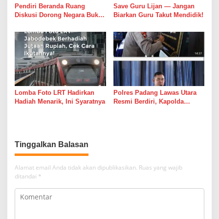
Pendiri Beranda Ruang
Save Guru Lijan — Jangan
Diskusi Dorong Negara Buka
Biarkan Guru Takut Mendidik!
Dialog dalam Penyelesaian
BLBI
Lomba Foto LRT Hadirkan
Polres Padang Lawas Utara
Hadiah Menarik, Ini Syaratnya
Resmi Berdiri, Kapolda
Sumut Tekankan Pelayanan
Humanis dan Penambahan
Personel
Tinggalkan Balasan
Alamat email Anda tidak akan dipublikasikan.
Ruas yang wajib
ditandai
*