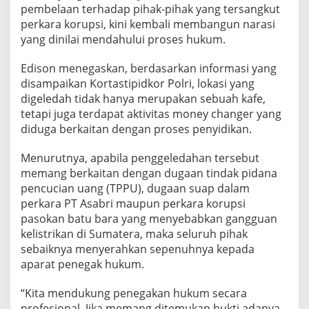
pembelaan terhadap pihak-pihak yang tersangkut
h
a
perkara korupsi, kini kembali membangun narasi
n
yang dinilai mendahului proses hukum.
K
e
Edison menegaskan, berdasarkan informasi yang
j
disampaikan Kortastipidkor Polri, lokasi yang
a
k
digeledah tidak hanya merupakan sebuah kafe,
s
tetapi juga terdapat aktivitas money changer yang
a
diduga berkaitan dengan proses penyidikan.
a
n
Menurutnya, apabila penggeledahan tersebut
R
I
memang berkaitan dengan dugaan tindak pidana
pencucian uang (TPPU), dugaan suap dalam
perkara PT Asabri maupun perkara korupsi
pasokan batu bara yang menyebabkan gangguan
kelistrikan di Sumatera, maka seluruh pihak
sebaiknya menyerahkan sepenuhnya kepada
aparat penegak hukum.
“Kita mendukung penegakan hukum secara
profesional. Jika memang ditemukan bukti adanya