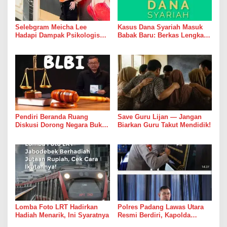
Selebgram Meicha Lee
Kasus Dana Syariah Masuk
Hadapi Dampak Psikologis
Babak Baru: Berkas Lengkap,
Kasus Dermakeys Clinic,
Aset Diburu, Korban Masih
Berulang Kali Diperiksa
Menunggu
Psikiater
Pendiri Beranda Ruang
Save Guru Lijan — Jangan
Diskusi Dorong Negara Buka
Biarkan Guru Takut Mendidik!
Dialog dalam Penyelesaian
BLBI
Lomba Foto LRT Hadirkan
Polres Padang Lawas Utara
Hadiah Menarik, Ini Syaratnya
Resmi Berdiri, Kapolda
Sumut Tekankan Pelayanan