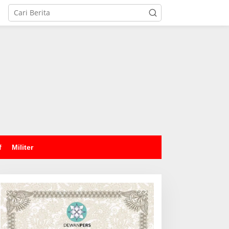
tutup
f
Militer