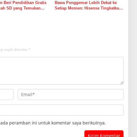
 Beri Pendidikan Gratis
Bawa Penggemar Lebih Dekat ke
cah SD yang Temukan
Setiap Momen: Hisense Tingkatkan
amanan NASA
Pengalaman Menonton FIFA World
Cup 2026™ Melalui Inovasi
Teknologi Layar TV
g wajib ditandai
*
pada peramban ini untuk komentar saya berikutnya.