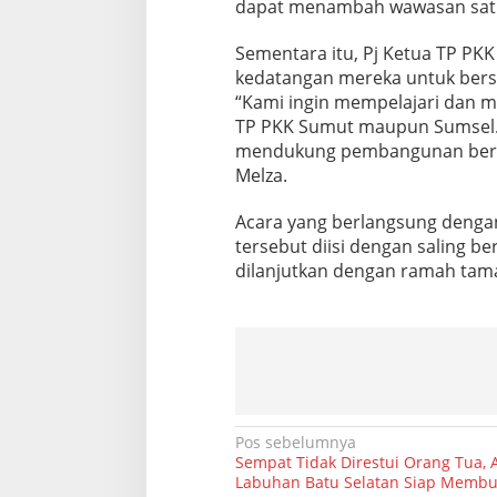
dapat menambah wawasan satu s
r
T
Sementara itu, Pj Ketua TP P
P
P
kedatangan mereka untuk bersi
K
“Kami ingin mempelajari dan me
K
TP PKK Sumut maupun Sumsel. 
S
mendukung pembangunan berba
u
m
Melza.
s
e
Acara yang berlangsung denga
l
tersebut diisi dengan saling b
dilanjutkan dengan ramah tam
N
Pos sebelumnya
Sempat Tidak Direstui Orang Tua, A
a
Labuhan Batu Selatan Siap Membuk