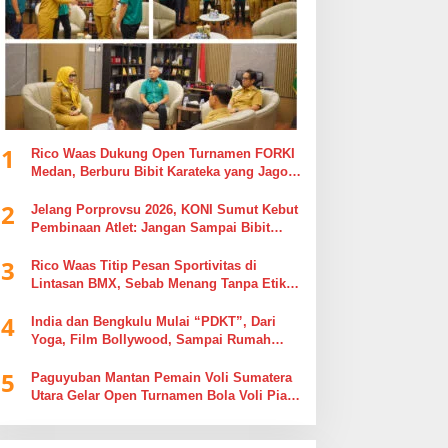
1
Rico Waas Dukung Open Turnamen FORKI
Medan, Berburu Bibit Karateka yang Jago
di Arena, Bukan Jago Berdebat di Kolom
2
Komentar
Jelang Porprovsu 2026, KONI Sumut Kebut
Pembinaan Atlet: Jangan Sampai Bibit
Emas Pindah Jersey
3
Rico Waas Titip Pesan Sportivitas di
Lintasan BMX, Sebab Menang Tanpa Etika
Tak Ada Gunanya
4
India dan Bengkulu Mulai “PDKT”, Dari
Yoga, Film Bollywood, Sampai Rumah
Sakit
5
Paguyuban Mantan Pemain Voli Sumatera
Utara Gelar Open Turnamen Bola Voli Piala
Dandenpom I/5 Cup Putra Putri