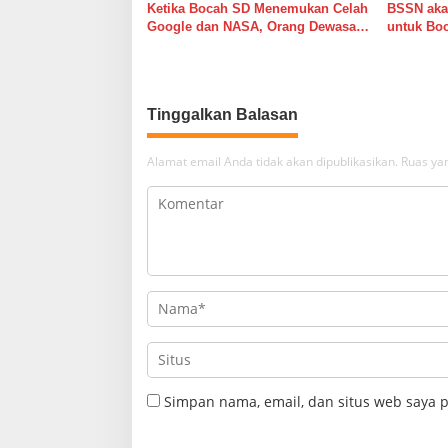
Ketika Bocah SD Menemukan Celah
BSSN akan
Google dan NASA, Orang Dewasa
untuk Bo
Masih Sibuk Mencari Celah
Celah Ke
Anggaran
Tinggalkan Balasan
Alamat email Anda tidak akan dipublikasikan.
Ruas yan
Simpan nama, email, dan situs web saya 