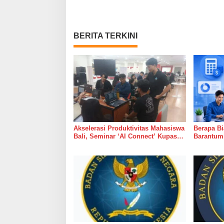
BERITA TERKINI
Akselerasi Produktivitas Mahasiswa
Berapa B
Bali, Seminar ‘AI Connect’ Kupas
Barantum
Tuntas Pemanfaatan NotebookLM