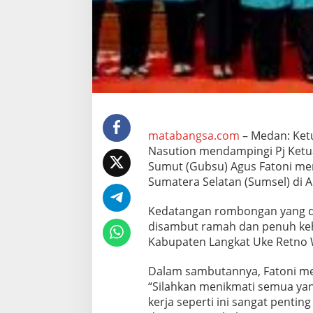
K
S
u
m
u
t
&
P
j
G
u
matabangsa.com
– Medan: Ket
b
Nasution mendampingi Pj Ketu
s
Sumut (Gubsu) Agus Fatoni men
u
Sumatera Selatan (Sumsel) di A
T
e
r
Kedatangan rombongan yang dip
i
disambut ramah dan penuh keha
m
Kabupaten Langkat Uke Retno 
a
K
Dalam sambutannya, Fatoni me
u
n
“Silahkan menikmati semua yang
k
kerja seperti ini sangat pentin
e