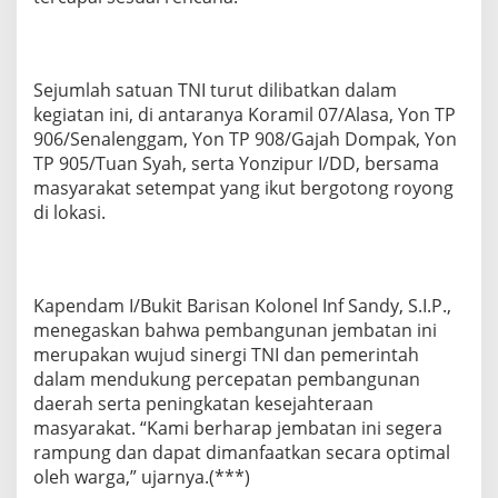
k
k
a
n
Sejumlah satuan TNI turut dilibatkan dalam
P
kegiatan ini, di antaranya Koramil 07/Alasa, Yon TP
r
o
906/Senalenggam, Yon TP 908/Gajah Dompak, Yon
g
TP 905/Tuan Syah, serta Yonzipur I/DD, bersama
r
masyarakat setempat yang ikut bergotong royong
e
di lokasi.
s
d
a
n
S
Kapendam I/Bukit Barisan Kolonel Inf Sandy, S.I.P.,
e
menegaskan bahwa pembangunan jembatan ini
g
merupakan wujud sinergi TNI dan pemerintah
e
r
dalam mendukung percepatan pembangunan
a
daerah serta peningkatan kesejahteraan
R
masyarakat. “Kami berharap jembatan ini segera
a
rampung dan dapat dimanfaatkan secara optimal
m
p
oleh warga,” ujarnya.(***)
u