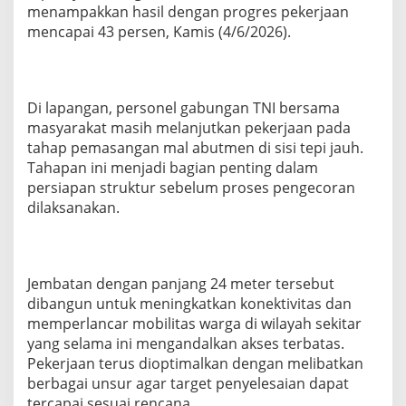
d
menampakkan hasil dengan progres pekerjaan
u
mencapai 43 persen, Kamis (4/6/2026).
l
a
r
B
Di lapangan, personel gabungan TNI bersama
a
n
masyarakat masih melanjutkan pekerjaan pada
t
tahap pemasangan mal abutmen di sisi tepi jauh.
u
Tahapan ini menjadi bagian penting dalam
a
persiapan struktur sebelum proses pengecoran
n
P
dilaksanakan.
r
e
s
i
Jembatan dengan panjang 24 meter tersebut
d
dibangun untuk meningkatkan konektivitas dan
e
n
memperlancar mobilitas warga di wilayah sekitar
T
yang selama ini mengandalkan akses terbatas.
u
Pekerjaan terus dioptimalkan dengan melibatkan
n
berbagai unsur agar target penyelesaian dapat
j
u
tercapai sesuai rencana.