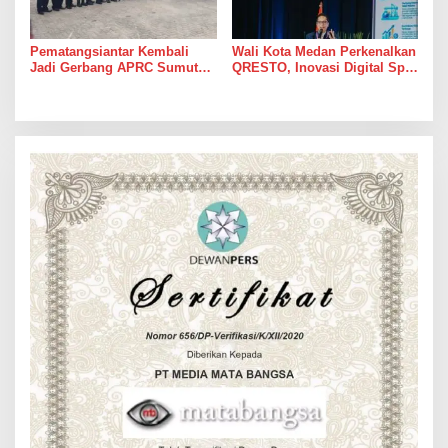
Pematangsiantar Kembali
Wali Kota Medan Perkenalkan
Jadi Gerbang APRC Sumut
QRESTO, Inovasi Digital Split
2026, 45 Pereli Siap
Bill Pajak Daerah Pertama di
Taklukkan Lintasan Kebun
Indonesia pada APEKSI
Tobasari Kabupaten
Leadership Dialogue 2026
Simalungun