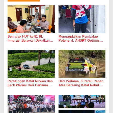
Semarak HUT ke-81 RI,
Mengandalkan Pembalap
Imigrasi Belawan Dekatkan
Potensial, AHSRT Optimis
Layanan Paspor Lewat
Raih Hasil Terbaik Kejurnas
Pasporia dan Eazy Paspor
Rally 2026 Putaran 4 di
Sumatera Utara
Persaingan Ketat Nirwan dan
Hari Pertama, 8 Pereli Papan
Ijeck Warnai Hari Pertama
Atas Bersaing Ketat Rebut
Gelaran APRC 2026 Round 3
Gelar APRC Round 3 2026,
di Kebun Tobasari
Termasuk Musa Rajekshah
Simalungun