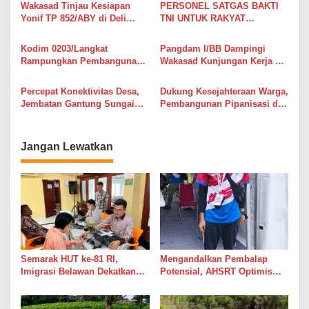
Sihare’o III Hilibadalu
Banjir
Wakasad Tinjau Kesiapan
PERSONEL SATGAS BAKTI
o
Yonif TP 852/ABY di Deli
TNI UNTUK RAKYAT
s
Serdang
RAMPUNGKAN
REHABILITASI MASJID AL-
Kodim 0203/Langkat
Pangdam I/BB Dampingi
MUKHLIS DI LAHUSA
Rampungkan Pembangunan
Wakasad Kunjungan Kerja ke
Jembatan Gantung
Yonif TP 852/Arba Yudha
Penghubung
Bhakti
Percepat Konektivitas Desa,
Dukung Kesejahteraan Warga,
Antarlingkungan di Kelurahan
Jembatan Gantung Sungai
Pembangunan Pipanisasi di
Bela Rakyat
Sowu Tembus Progres 51
Nias Selatan Hampir Tuntas
Persen
Jangan Lewatkan
Semarak HUT ke-81 RI,
Mengandalkan Pembalap
Imigrasi Belawan Dekatkan
Potensial, AHSRT Optimis
Layanan Paspor Lewat
Raih Hasil Terbaik Kejurnas
Pasporia dan Eazy Paspor
Rally 2026 Putaran 4 di
Sumatera Utara