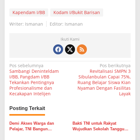
n
g
Kapendam I/BB
Kodam I/Bukit Barisan
Writer: Ismanan
Editor: Ismanan
Ikuti Kami
N
Pos sebelumnya
Pos berikutnya
Sambangi Deninteldam
Revitalisasi SMPN 3
a
I/BB, Pangdam I/BB
Sibulanbulan Capai 75%,
Tekankan Pentingnya
Ruang Belajar Siswa Kian
v
Profesionalisme dan
Nyaman Dengan Fasilitas
i
Kecakapan Intelijen
Layak
g
Posting Terkait
a
s
Demi Akses Warga dan
Bakti TNI untuk Rakyat
i
Pelajar, TNI Bangun
Wujudkan Sekolah Tangguh
Jembatan Baru di Desa
dari Ancaman Erosi dan
p