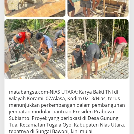
l
a
O
y
o
N
i
a
s
U
t
a
r
a
,
J
e
matabangsa.com-NIAS UTARA: Karya Bakti TNI di
m
wilayah Koramil 07/Alasa, Kodim 0213/Nias, terus
b
menunjukkan perkembangan dalam pembangunan
a
t
jembatan modular bantuan Presiden Prabowo
a
Subianto. Proyek yang berlokasi di Desa Gunung
n
Tua, Kecamatan Tugala Oyo, Kabupaten Nias Utara,
M
tepatnya di Sungai Bawoni, kini mulai
o