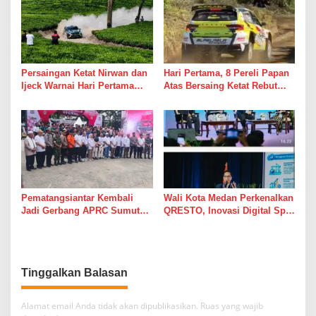
Persaingan Ketat Nirwan dan
Hari Pertama, 8 Pereli Papan
Ijeck Warnai Hari Pertama
Atas Bersaing Ketat Rebut
Gelaran APRC 2026 Round 3
Gelar APRC Round 3 2026,
di Kebun Tobasari
Termasuk Musa Rajekshah
Simalungun
Pematangsiantar Kembali
Wali Kota Medan Perkenalkan
Jadi Gerbang APRC Sumut
QRESTO, Inovasi Digital Split
2026, 45 Pereli Siap
Bill Pajak Daerah Pertama di
Taklukkan Lintasan Kebun
Indonesia pada APEKSI
Tobasari Kabupaten
Leadership Dialogue 2026
Simalungun
Tinggalkan Balasan
Alamat email Anda tidak akan dipublikasikan.
Ruas yang wajib