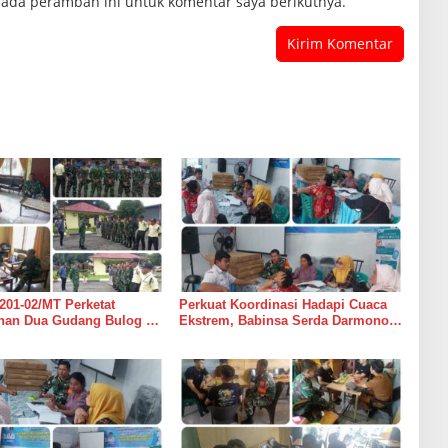
pada peramban ini untuk komentar saya berikutnya.
201-02/MT Perketat
Perkuat Koordinasi Hadapi Cuaca
an Dua Gudang Bulog di
Ekstrem, Babinsa Serda Darmono
mur
Ajak Perangkat Desa Siapkan
Langkah Mitigasi