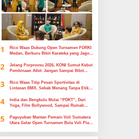
1
Rico Waas Dukung Open Turnamen FORKI
Medan, Berburu Bibit Karateka yang Jago
di Arena, Bukan Jago Berdebat di Kolom
2
Komentar
Jelang Porprovsu 2026, KONI Sumut Kebut
Pembinaan Atlet: Jangan Sampai Bibit
Emas Pindah Jersey
3
Rico Waas Titip Pesan Sportivitas di
Lintasan BMX, Sebab Menang Tanpa Etika
Tak Ada Gunanya
4
India dan Bengkulu Mulai “PDKT”, Dari
Yoga, Film Bollywood, Sampai Rumah
Sakit
5
Paguyuban Mantan Pemain Voli Sumatera
Utara Gelar Open Turnamen Bola Voli Piala
Dandenpom I/5 Cup Putra Putri