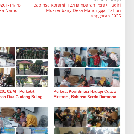
0201-14/PB
Babinsa Koramil 12/Hamparan Perak Hadiri
esa Namo
Musrenbang Desa Manunggal Tahun
Anggaran 2025
201-02/MT Perketat
Perkuat Koordinasi Hadapi Cuaca
an Dua Gudang Bulog di
Ekstrem, Babinsa Serda Darmono
mur
Ajak Perangkat Desa Siapkan
Langkah Mitigasi