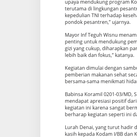
upaya mendukung program Koda
o
terutama di lingkungan pesantr
n
d
kepedulian TNI terhadap keseh
o
pondok pesantren,” ujarnya.
k
P
Mayor Inf Teguh Wisnu menamb
e
penting untuk mendukung pembe
s
a
gizi yang cukup, diharapkan pa
n
lebih baik dan fokus,” katanya.
t
r
Kegiatan dimulai dengan sambu
e
pemberian makanan sehat secar
n
A
bersama-sama menikmati hidang
s
-
Babinsa Koramil 0201-03/MD, S
S
mendapat apresiasi positif da
a
kegiatan ini karena sangat ber
l
a
berharap kegiatan seperti ini d
f
i
Lurah Denai, yang turut hadir
y
kasih kepada Kodam I/BB dan K
y