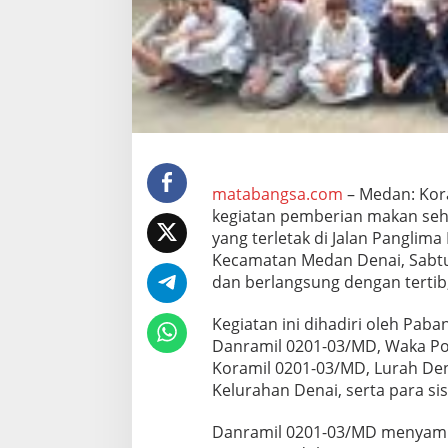
n
P
e
m
b
e
r
i
a
n
M
matabangsa.com
– Medan: Kor
a
kegiatan pemberian makan seha
k
yang terletak di Jalan Panglim
a
Kecamatan Medan Denai, Sabtu (
n
B
dan berlangsung dengan tertib,
e
r
Kegiatan ini dihadiri oleh Pa
g
Danramil 0201-03/MD, Waka Po
i
Koramil 0201-03/MD, Lurah Den
z
i
Kelurahan Denai, serta para si
d
i
Danramil 0201-03/MD menyampa
P