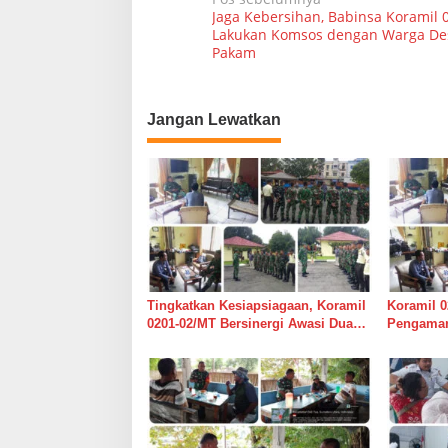
N
Jaga Kebersihan, Babinsa Koramil 
a
Lakukan Komsos dengan Warga D
Pakam
v
i
g
Jangan Lewatkan
a
s
i
p
o
s
Tingkatkan Kesiapsiagaan, Koramil
Koramil 0
0201-02/MT Bersinergi Awasi Dua
Pengaman
Gudang Bulog di Medan Timur
Medan Ti