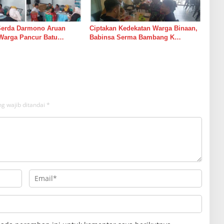
Serda Darmono Aruan
Ciptakan Kedekatan Warga Binaan,
Warga Pancur Batu
Babinsa Serma Bambang K
an Kewaspadaan Banjir
Laksanakan Komsos di Medan
sor
Sunggal
g wajib ditandai
*