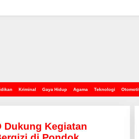
idikan
Kriminal
Gaya Hidup
Agama
Teknologi
Otomoti
D Dukung Kegiatan
ergizi di Pondok