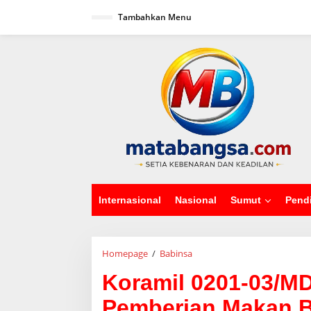
L
Tambahkan Menu
e
w
a
tutup
t
i
k
e
k
o
n
t
e
n
Internasional
Nasional
Sumut
Pend
Homepage
/
Babinsa
K
o
Koramil 0201-03/M
r
a
Pemberian Makan B
m