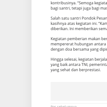
kontribusinya. “Semoga kegiata
a
h
bagi santri, tetapi juga bagi ma
Salah satu santri Pondok Pesa
kasihnya atas kegiatan ini. “K
diberikan. Ini memberikan sema
Kegiatan pemberian makan bergi
mempererat hubungan antara T
dengan doa bersama yang dipi
Hingga selesai, kegiatan berj
yang baik antara TNI, pemerin
yang sehat dan berprestasi.
Pos sebelumnya