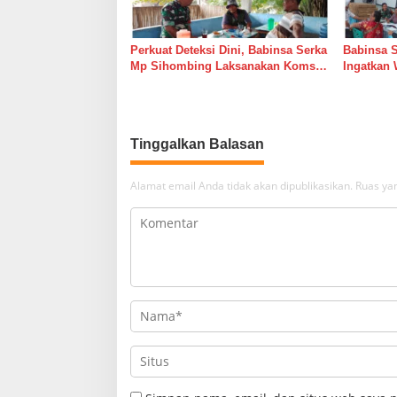
Perkuat Deteksi Dini, Babinsa Serka
Babinsa 
Mp Sihombing Laksanakan Komsos
Ingatkan 
di Warung Kopi Deli Tua Barat
Tingkatk
dan Long
Tinggalkan Balasan
Alamat email Anda tidak akan dipublikasikan.
Ruas yan