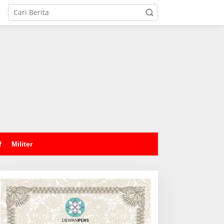
tutup
f
Militer