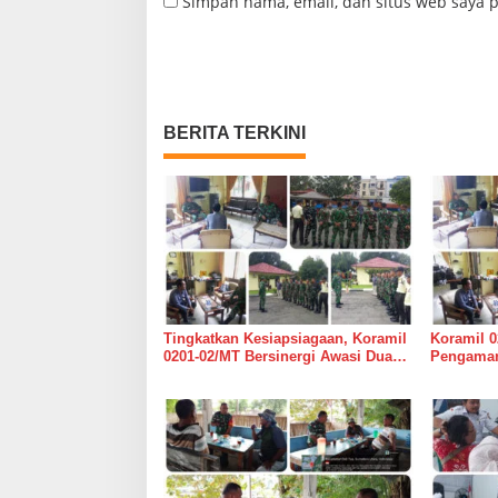
Simpan nama, email, dan situs web saya 
BERITA TERKINI
Tingkatkan Kesiapsiagaan, Koramil
Koramil 0
0201-02/MT Bersinergi Awasi Dua
Pengaman
Gudang Bulog di Medan Timur
Medan Ti