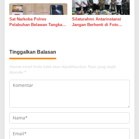
Sat Narkoba Polres
Silaturahmi Antarinstansi
Pelabuhan Belawan Tangkap
Jangan Berhenti di Foto
Pengedar Sabu di Belawan I
Bersama
Tinggalkan Balasan
Alamat email Anda tidak akan dipublikasikan.
Ruas yang wajib
ditandai
*