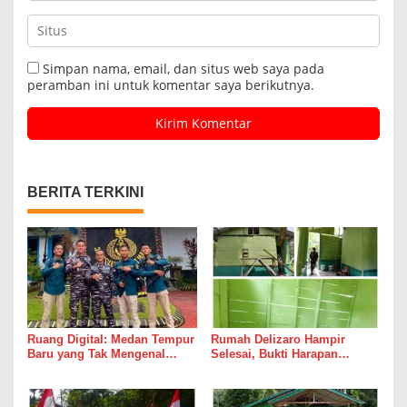
Simpan nama, email, dan situs web saya pada
peramban ini untuk komentar saya berikutnya.
BERITA TERKINI
Ruang Digital: Medan Tempur
Rumah Delizaro Hampir
Baru yang Tak Mengenal
Selesai, Bukti Harapan
Gencatan Senjata
Kadang Datang Bersama
Suara Palu dan Semen