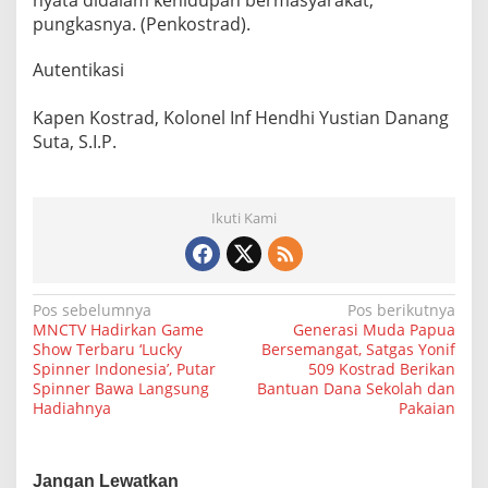
nyata didalam kehidupan bermasyarakat,”
pungkasnya. (Penkostrad).
Autentikasi
Kapen Kostrad, Kolonel Inf Hendhi Yustian Danang
Suta, S.I.P.
Ikuti Kami
N
Pos sebelumnya
Pos berikutnya
MNCTV Hadirkan Game
Generasi Muda Papua
a
Show Terbaru ‘Lucky
Bersemangat, Satgas Yonif
Spinner Indonesia’, Putar
509 Kostrad Berikan
v
Spinner Bawa Langsung
Bantuan Dana Sekolah dan
i
Hadiahnya
Pakaian
g
a
Jangan Lewatkan