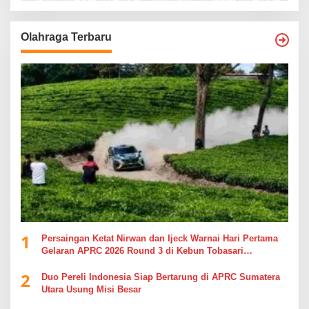
Olahraga Terbaru
1
Persaingan Ketat Nirwan dan Ijeck Warnai Hari Pertama
Gelaran APRC 2026 Round 3 di Kebun Tobasari
Simalungun
2
Duo Pereli Indonesia Siap Bertarung di APRC Sumatera
Utara Usung Misi Besar