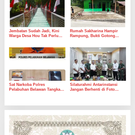
Jembatan Sudah Jadi, Kini
Rumah Sakharina Hampir
Warga Desa Hou Tak Perlu
Rampung, Bukti Gotong
Lagi Bertaruh dengan Arus
Royong Masih Lebih Cepat
Sungai
dari Janji Banyak Orang
Sat Narkoba Polres
Silaturahmi Antarinstansi
Pelabuhan Belawan Tangkap
Jangan Berhenti di Foto
Pengedar Sabu di Belawan I
Bersama