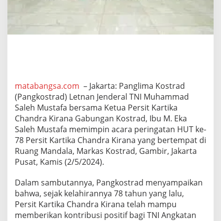
n
H
U
T
K
e
-
7
8
P
matabangsa.com
– Jakarta: Panglima Kostrad
e
(Pangkostrad) Letnan Jenderal TNI Muhammad
r
Saleh Mustafa bersama Ketua Persit Kartika
s
Chandra Kirana Gabungan Kostrad, Ibu M. Eka
i
Saleh Mustafa memimpin acara peringatan HUT ke-
t
K
78 Persit Kartika Chandra Kirana yang bertempat di
C
Ruang Mandala, Markas Kostrad, Gambir, Jakarta
K
Pusat, Kamis (2/5/2024).
Dalam sambutannya, Pangkostrad menyampaikan
bahwa, sejak kelahirannya 78 tahun yang lalu,
Persit Kartika Chandra Kirana telah mampu
memberikan kontribusi positif bagi TNI Angkatan