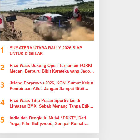
1
SUMATERA UTARA RALLY 2026 SIAP
UNTUK DIGELAR
2
Rico Waas Dukung Open Turnamen FORKI
Medan, Berburu Bibit Karateka yang Jago
di Arena, Bukan Jago Berdebat di Kolom
3
Komentar
Jelang Porprovsu 2026, KONI Sumut Kebut
Pembinaan Atlet: Jangan Sampai Bibit
Emas Pindah Jersey
4
Rico Waas Titip Pesan Sportivitas di
Lintasan BMX, Sebab Menang Tanpa Etika
Tak Ada Gunanya
5
India dan Bengkulu Mulai “PDKT”, Dari
Yoga, Film Bollywood, Sampai Rumah
Sakit