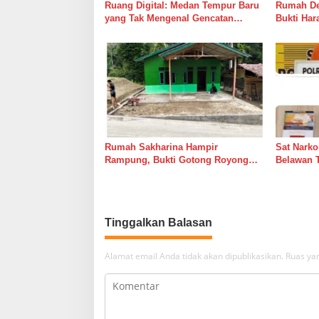
Ruang Digital: Medan Tempur Baru
Rumah Del
yang Tak Mengenal Gencatan
Bukti Ha
Senjata
Bersama 
Rumah Sakharina Hampir
Sat Narko
Rampung, Bukti Gotong Royong
Belawan 
Masih Lebih Cepat dari Janji
Belawan I
Banyak Orang
Tinggalkan Balasan
Alamat email Anda tidak akan dipublikasikan.
Ruas yan