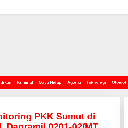
idikan
Kriminal
Gaya Hidup
Agama
Teknologi
Otomoti
itoring PKK Sumut di
I, Danramil 0201-02/MT