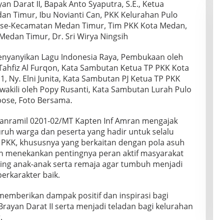
n Darat II, Bapak Anto Syaputra, S.E., Ketua
n Timur, Ibu Novianti Can, PKK Kelurahan Pulo
n se-Kecamatan Medan Timur, Tim PKK Kota Medan,
edan Timur, Dr. Sri Wirya Ningsih
Menyanyikan Lagu Indonesia Raya, Pembukaan oleh
ahfiz Al Furqon, Kata Sambutan Ketua TP PKK Kota
1, Ny. Elni Junita, Kata Sambutan PJ Ketua TP PKK
wakili oleh Popy Rusanti, Kata Sambutan Lurah Pulo
xpose, Foto Bersama.
anramil 0201-02/MT Kapten Inf Amran mengajak
uh warga dan peserta yang hadir untuk selalu
KK, khususnya yang berkaitan dengan pola asuh
n menekankan pentingnya peran aktif masyarakat
ng anak-anak serta remaja agar tumbuh menjadi
erkarakter baik.
memberikan dampak positif dan inspirasi bagi
rayan Darat II serta menjadi teladan bagi kelurahan
.