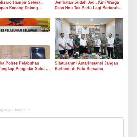
izaro Hampir Selesai,
Jembatan Sudah Jadi, Kini Warga
rapan Kadang Datang
Desa Hou Tak Perlu Lagi Bertaruh
Suara Palu dan Semen
dengan Arus Sungai
ba Polres Pelabuhan
Silaturahmi Antarinstansi Jangan
Tangkap Pengedar Sabu di
Berhenti di Foto Bersama
g wajib ditandai
*