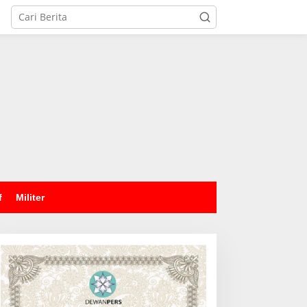
tutup
f
Militer