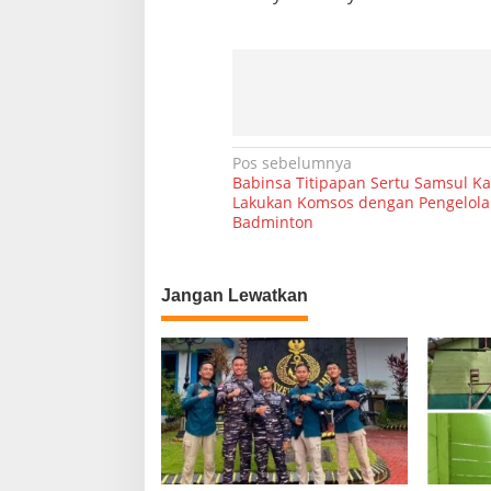
g
a
n
P
e
n
u
h
N
Pos sebelumnya
Babinsa Titipapan Sertu Samsul K
a
Lakukan Komsos dengan Pengelol
Badminton
v
i
g
Jangan Lewatkan
a
s
i
p
o
s