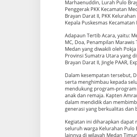
Marhaenuddin, Lurah Pulo Braya
m
Penggerak PKK Kecamatan Meda
i
l
Brayan Darat II, PKK Keluraha
0
Kepala Puskesmas Kecamatan M
2
0
Adapaun Tertib Acara, yaitu: 
1
MC, Doa, Penampilan Marawis T
-
0
Medan yang diwakili oleh Pokja 
2
Provinsi Sumatra Utara yang di
/
Brayan Darat II, Jingle PAAR, E
M
T
Dalam kesempatan tersebut, D
B
e
serta menghimbau kepada selur
r
mendukung program-program P
i
anak dan remaja. Kapten Amra
k
dalam mendidik dan membimbi
a
n
generasi yang berkualitas dan b
D
u
Kegiatan ini diharapkan dapat 
k
seluruh warga Kelurahan Pulo B
u
lainnya di wilayah Medan Timur
n