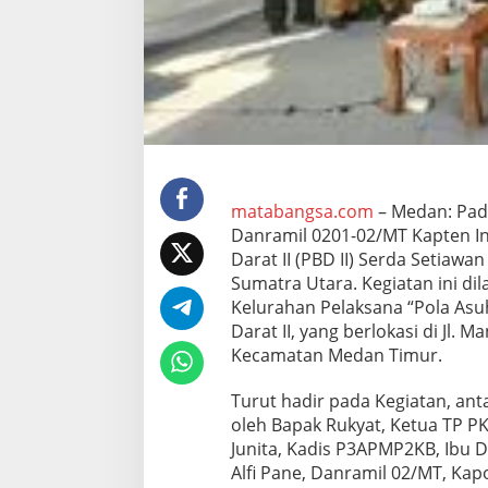
d
i
P
u
l
o
B
r
a
y
a
matabangsa.com
– Medan: Pada
n
Danramil 0201-02/MT Kapten I
D
Darat II (PBD II) Serda Setiaw
a
Sumatra Utara. Kegiatan ini d
r
a
Kelurahan Pelaksana “Pola Asu
t
Darat II, yang berlokasi di Jl. 
I
Kecamatan Medan Timur.
I
,
Turut hadir pada Kegiatan, ant
D
a
oleh Bapak Rukyat, Ketua TP PKK
n
Junita, Kadis P3APMP2KB, Ibu D
r
Alfi Pane, Danramil 02/MT, Kap
a