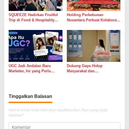
SQUEEZE Hadirkan Fruitful
Holding Perkebunan
Trip di Food & Hospitality
Nusantara Perkuat Kolaborasi
Indonesia (FHI) 2026: Wadah
Global, PT RPN Gelar IRRDB
Kolaborasi yang
Socio-Economic Seminar
Menghubungkan Inovasi,
2026
Pengalaman, dan
Pertumbuhan Bersama
UGC Jadi Andalan Baru
Dukung Gaya Hidup
Marketer, Ini yang Perlu
Masyarakat dan
Diketahui Sebelum Ikut Tren
Kesejahteraan Hewan, KAI
Ini
Logistik Layani Lebih dari 90
Ribu Hewan Peliharaan pada
Semester I 2026
Tinggalkan Balasan
Alamat email Anda tidak akan dipublikasikan.
Ruas yang wajib
ditandai
*