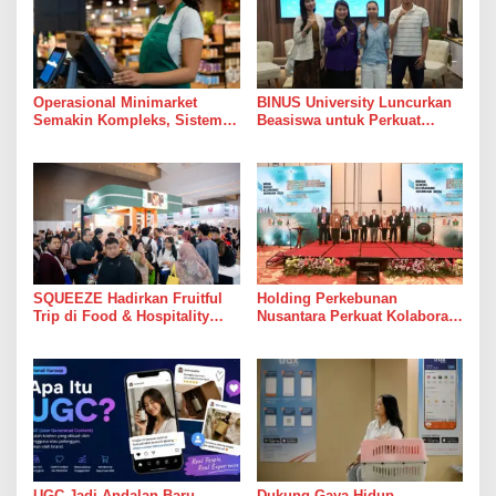
Operasional Minimarket
BINUS University Luncurkan
Semakin Kompleks, Sistem
Beasiswa untuk Perkuat
POS Jadi Andalan Kelola
Komitmen Mencetak Talenta
Transaksi dan Stok
Bedampak bagi Indonesia
SQUEEZE Hadirkan Fruitful
Holding Perkebunan
Trip di Food & Hospitality
Nusantara Perkuat Kolaborasi
Indonesia (FHI) 2026: Wadah
Global, PT RPN Gelar IRRDB
Kolaborasi yang
Socio-Economic Seminar
Menghubungkan Inovasi,
2026
Pengalaman, dan
Pertumbuhan Bersama
UGC Jadi Andalan Baru
Dukung Gaya Hidup