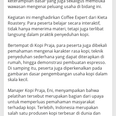
keterampilan dasar yang juga sekaligus membuka
n
wawasan mengenai peluang usaha di bidang ini.
g
u
s
Kegiatan ini menghadirkan Coffee Expert dari Kieta
a
Roastery. Para peserta belajar secara interaktif,
h
tidak hanya menerima materi, tetapi juga terlibat
a
langsung dalam praktik penyeduhan kopi.
Bertempat di Kopi Praja, para peserta juga dibekali
pemahaman mengenai karakter rasa kopi, teknik
penyeduhan sederhana yang dapat diterapkan di
rumah, hingga demonstrasi pembuatan espresso.
Di samping itu, peserta juga diperkenalkan pada
gambaran dasar pengembangan usaha kopi dalam
skala kecil.
Manajer Kopi Praja, Eni, menyampaikan bahwa
pelatihan tersebut merupakan bagian dari upaya
untuk memperluas pemahaman masyarakat
terhadap kopi. Terlebih, Indonesia merupakan
salah satu produsen kopi terbesar di dunia dan