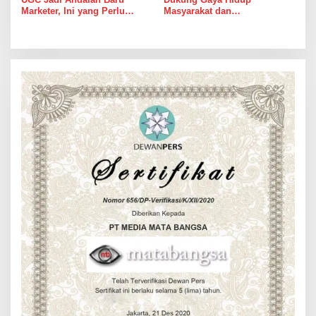
Marketer, Ini yang Perlu
Masyarakat dan
Diketahui Sebelum Ikut Tren
Kesejahteraan Hewan, KAI
Ini
Logistik Layani Lebih dari 90
Ribu Hewan Peliharaan pada
Semester I 2026