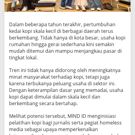
r
n
a
l
Dalam beberapa tahun terakhir, pertumbuhan
i
s
kedai kopi skala kecil di berbagai daerah terus
,
berkembang. Tidak hanya di kota besar, usaha kopi
U
rumahan hingga gerai sederhana kini semakin
b
mudah ditemui dan mampu menjangkau pasar di
a
h
tingkat lokal.
P
e
Tren ini tidak hanya didorong oleh meningkatnya
n
minat masyarakat terhadap kopi, tetapi juga
i
karena terbukanya peluang usaha di sektor ini.
k
m
Dengan keterampilan dasar yang memadai, usaha
a
kopi dapat dimulai dalam skala kecil dan
t
berkembang secara bertahap.
J
a
Melihat potensi tersebut, MIND ID menginisiasi
d
i
pelatihan kopi bagi jurnalis serta pegiat homeless
P
media sebagai upaya memperkenalkan
e