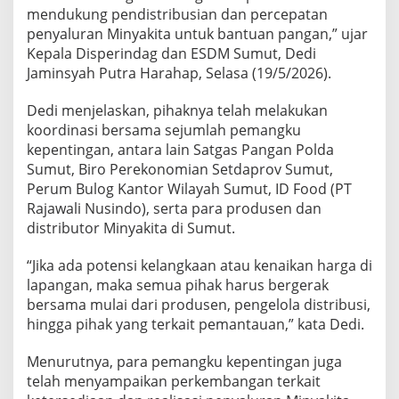
t
mendukung pendistribusian dan percepatan
a
penyaluran Minyakita untuk bantuan pangan,” ujar
A
Kepala Disperindag dan ESDM Sumut, Dedi
m
Jaminsyah Putra Harahap, Selasa (19/5/2026).
a
n
,
Dedi menjelaskan, pihaknya telah melakukan
H
koordinasi bersama sejumlah pemangku
a
kepentingan, antara lain Satgas Pangan Polda
r
Sumut, Biro Perekonomian Setdaprov Sumut,
g
a
Perum Bulog Kantor Wilayah Sumut, ID Food (PT
M
Rajawali Nusindo), serta para produsen dan
u
distributor Minyakita di Sumut.
l
a
“Jika ada potensi kelangkaan atau kenaikan harga di
i
S
lapangan, maka semua pihak harus bergerak
t
bersama mulai dari produsen, pengelola distribusi,
a
hingga pihak yang terkait pemantauan,” kata Dedi.
b
i
Menurutnya, para pemangku kepentingan juga
l
telah menyampaikan perkembangan terkait