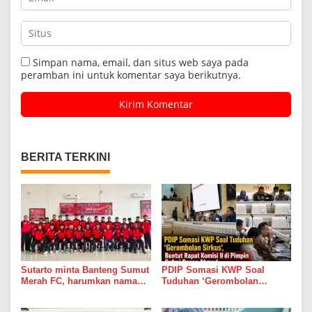
Simpan nama, email, dan situs web saya pada
peramban ini untuk komentar saya berikutnya.
BERITA TERKINI
Sutarto minta Banteng Sumut
PDIP Somasi KWP Soal
Merah FC, harumkan nama
Tuduhan ‘Gerombolan
Sumut di Ajang Soekarno
Sirkus’, Buntut Rapat Komisi
Cup 2026
II di Pimpin Sufmi Dasco