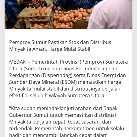
n
S
t
o
k
d
a
n
Pemprov Sumut Pastikan Stok dan Distribusi
D
Minyakita Aman, Harga Mulai Stabil
i
s
MEDAN – Pemerintah Provinsi (Pemprov) Sumatera
t
Utara (Sumut) melalui Dinas Perindustrian dan
r
i
Perdagangan (Disperindag) serta Dinas Energi dan
b
Sumber Daya Mineral (ESDM) memastikan harga
u
Minyakita mulai stabil dan distribusinya berjalan
s
efektif di seluruh wilayah Sumatera Utara.
i
M
i
“Kita sudah menindaklanjuti arahan dari Bapak
n
Gubernur Sumut untuk memastikan distribusi
y
Minyakita berjalan cepat, tepat sasaran, dan
a
terkendali. Pemerintah berkomitmen untuk selalu
k
hadir dan mengambil langkah cepat dalam
i