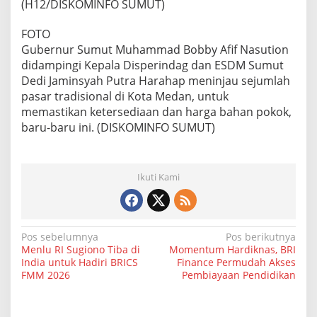
(H12/DISKOMINFO SUMUT)
FOTO
Gubernur Sumut Muhammad Bobby Afif Nasution
didampingi Kepala Disperindag dan ESDM Sumut
Dedi Jaminsyah Putra Harahap meninjau sejumlah
pasar tradisional di Kota Medan, untuk
memastikan ketersediaan dan harga bahan pokok,
baru-baru ini. (DISKOMINFO SUMUT)
Ikuti Kami
N
Pos sebelumnya
Pos berikutnya
Menlu RI Sugiono Tiba di
Momentum Hardiknas, BRI
a
India untuk Hadiri BRICS
Finance Permudah Akses
FMM 2026
Pembiayaan Pendidikan
v
i