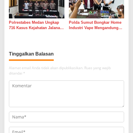
Polrestabes Medan Ungkap
Polda Sumut Bongkar Home
716 Kasus Kejahatan Jalanan
Industri Vape Mengandung
dan Hasil Operasi Pekat Toba
Etomidate, Bahan Baku
2026, 906 Tersangka
Diduga Dipasok dari Kamboja
Diamankan
Tinggalkan Balasan
Alamat email Anda tidak akan dipublikasikan.
Ruas yang wajib
ditandai
*