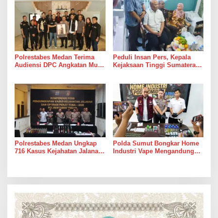
Ahmad
Polrestabes Medan Terima
Peduli Insan Pers, Kepala
Audiensi DPC Angkatan Muda
Kejaksaan Tinggi Sumatera
Sisingamangaraja XII,
Utara Muhibuddin, S.H., M.H,
Perkuat Sinergitas Jaga
Jenguk Wartawan Yang
Kamtibmas
Sedang Sakit
Polrestabes Medan Ungkap
Polda Sumut Bongkar Home
716 Kasus Kejahatan Jalanan
Industri Vape Mengandung
dan Hasil Operasi Pekat Toba
Etomidate, Bahan Baku
2026, 906 Tersangka
Diduga Dipasok dari Kamboja
Diamankan