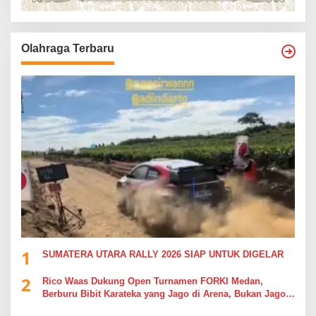
Olahraga Terbaru
1
SUMATERA UTARA RALLY 2026 SIAP UNTUK DIGELAR
2
Rico Waas Dukung Open Turnamen FORKI Medan,
Berburu Bibit Karateka yang Jago di Arena, Bukan Jago
Berdebat di Kolom Komentar