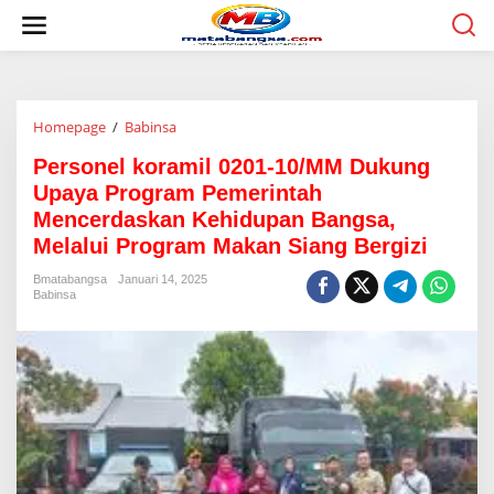
L
e
w
a
t
i
Homepage
/
Babinsa
P
k
e
e
Personel koramil 0201-10/MM Dukung
r
k
s
o
Upaya Program Pemerintah
o
n
Mencerdaskan Kehidupan Bangsa,
n
t
Melalui Program Makan Siang Bergizi
e
e
l
n
Bmatabangsa
Januari 14, 2025
k
Babinsa
o
r
a
m
i
l
0
2
0
1