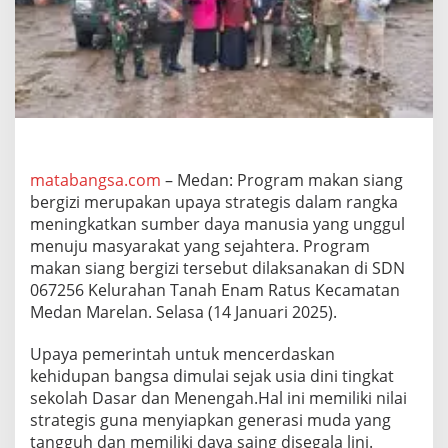
-
1
0
/
M
M
D
u
k
u
matabangsa.com
– Medan: Program makan siang
n
bergizi merupakan upaya strategis dalam rangka
g
meningkatkan sumber daya manusia yang unggul
U
p
menuju masyarakat yang sejahtera. Program
a
makan siang bergizi tersebut dilaksanakan di SDN
y
067256 Kelurahan Tanah Enam Ratus Kecamatan
a
Medan Marelan. Selasa (14 Januari 2025).
P
r
o
Upaya pemerintah untuk mencerdaskan
g
kehidupan bangsa dimulai sejak usia dini tingkat
r
sekolah Dasar dan Menengah.Hal ini memiliki nilai
a
strategis guna menyiapkan generasi muda yang
m
tangguh dan memiliki daya saing disegala lini.
P