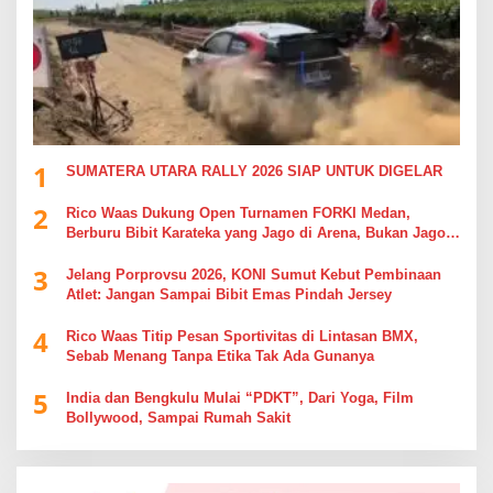
1
SUMATERA UTARA RALLY 2026 SIAP UNTUK DIGELAR
2
Rico Waas Dukung Open Turnamen FORKI Medan,
Berburu Bibit Karateka yang Jago di Arena, Bukan Jago
Berdebat di Kolom Komentar
3
Jelang Porprovsu 2026, KONI Sumut Kebut Pembinaan
Atlet: Jangan Sampai Bibit Emas Pindah Jersey
4
Rico Waas Titip Pesan Sportivitas di Lintasan BMX,
Sebab Menang Tanpa Etika Tak Ada Gunanya
5
India dan Bengkulu Mulai “PDKT”, Dari Yoga, Film
Bollywood, Sampai Rumah Sakit