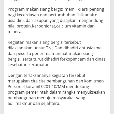
e
m
Program makan siang bergizi memiliki arti penting
e
bagi kecerdasan dan pertumbuhan fisik anak di
r
usia dini, dari asupan yang disajikan mengandung
i
nilai protein,Karbohidrat,calcium vitamin dan
n
t
mineral.
a
h
Kegiatan makan siang bergizi tersebut
M
dilaksanakan unsur TNi, Dan dihadiri antusiasme
e
dari peserta penerima manfaat makan siang
n
c
bergizi, serta turut dihadiri forkopimcam dan dinas
e
kesehatan kecamatan.
r
d
Dengan terlaksananya kegiatan tersebut,
a
merupakan cita cita pembangunan dan komitmen
s
k
Personel koramil 0201-10/MM mendukung
a
program pemerintah dalam rangka menyukseskan
n
pembangunan menuju masyarakat yang
K
adil,makmur dan sejahtera.
e
h
i