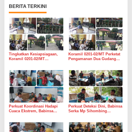
BERITA TERKINI
Tingkatkan Kesiapsiagaan,
Koramil 0201-02/MT Perketat
Koramil 0201-02/MT
Pengamanan Dua Gudang
Bersinergi Awasi Dua Gudang
Bulog di Medan Timur
Bulog di Medan Timur
Perkuat Koordinasi Hadapi
Perkuat Deteksi Dini, Babinsa
Cuaca Ekstrem, Babinsa
Serka Mp Sihombing
Serda Darmono Ajak
Laksanakan Komsos di
Perangkat Desa Siapkan
Warung Kopi Deli Tua Barat
Langkah Mitigasi