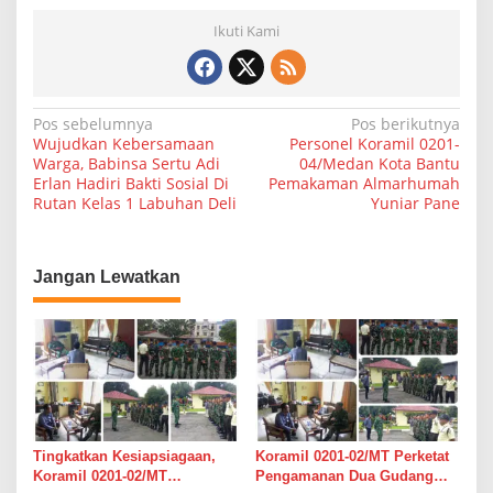
d
Ikuti Kami
u
p
a
n
B
N
Pos sebelumnya
Pos berikutnya
a
Wujudkan Kebersamaan
Personel Koramil 0201-
n
a
Warga, Babinsa Sertu Adi
04/Medan Kota Bantu
g
Erlan Hadiri Bakti Sosial Di
Pemakaman Almarhumah
v
s
Rutan Kelas 1 Labuhan Deli
Yuniar Pane
a
i
,
g
M
e
a
Jangan Lewatkan
l
s
a
l
i
u
p
i
P
o
r
o
s
g
Tingkatkan Kesiapsiagaan,
Koramil 0201-02/MT Perketat
r
Koramil 0201-02/MT
Pengamanan Dua Gudang
a