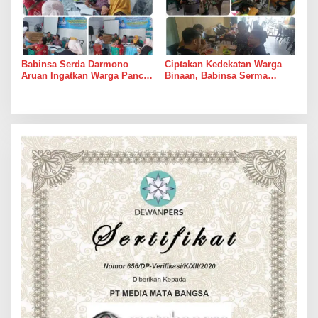
Babinsa Serda Darmono
Ciptakan Kedekatan Warga
Aruan Ingatkan Warga Pancur
Binaan, Babinsa Serma
Batu Tingkatkan
Bambang K Laksanakan
Kewaspadaan Banjir dan
Komsos di Medan Sunggal
Longsor